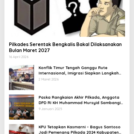
Pilkades Serentak Bengkalis Bakal Dilaksanakan
Bulan Maret 2027
16 April 2026
Konflik Timur Tengah Ganggu Rute
Internasional, Imigrasi Siapkan Langkah
Antisipatif
2 Maret 2026
Paska Rangkaian Akhir Pilkada, Anggota
DPD RI KH Muhammad Mursyid Sambangi
KPU Bengkalis
9 Januari 2025
KPU Tetapkan Kasmarni – Bagus Santoso
Jadi Pemenang Pilkada 2024 Kabupaten