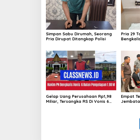
Simpan Sabu Dirumah, Seorang
Pria 29 T
Pria Dirupat Ditangkap Polisi
Bengkali
Sabu
Gelap Uang Perusahaan Rp1,98
Empat Te
Miliar, Tersangka RS Di Vonis 6
Jembatan
Bulan Oleh Hakim PN Bengkalis,
Sarimas 
JPU Ajukan Banding
Bengkali