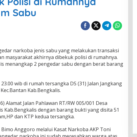
 Polisi di Rumahnya
am Sabu
edar narkoba jenis sabu yang melakukan transaksi
an masyarakat akhirnya dibekuk polisi di rumahnya.
lis menangkap 2 pengedar sabu dengan berat barang
 23.00 wib di rumah tersangka DS (31) Jalan Jangkang
Kec.Bantan Kab.Bengkalis.
26) Alamat Jalan Pahlawan RT/RW 005/001 Desa
s Kab.Bengkalis dengan barang bukti yang disita 51
ram,HP dan KTP kedua tersangka.
o Bimo Anggoro melalui Kasat Narkoba AKP Toni
ngedar narkoba ini sudah meresahkan warga atas