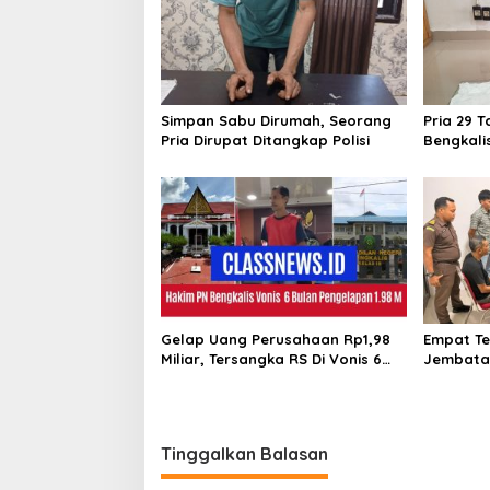
a
i
m
S
p
a
o
b
u
s
Simpan Sabu Dirumah, Seorang
Pria 29 T
Pria Dirupat Ditangkap Polisi
Bengkali
Sabu
Gelap Uang Perusahaan Rp1,98
Empat Te
Miliar, Tersangka RS Di Vonis 6
Jembatan
Bulan Oleh Hakim PN Bengkalis,
Sarimas 
JPU Ajukan Banding
Bengkali
Tinggalkan Balasan