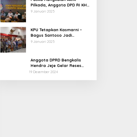
Pilkada, Anggota DPD RI KH
Muhammad Mursyid
9 Januari 2025
Sambangi KPU Bengkalis
KPU Tetapkan Kasmarni –
Bagus Santoso Jadi
Pemenang Pilkada 2024
9 Januari 2025
Kabupaten Bengkalis
Anggota DPRD Bengkalis
Hendra Jeje Gelar Reses
Perdana
19 Desember 2024