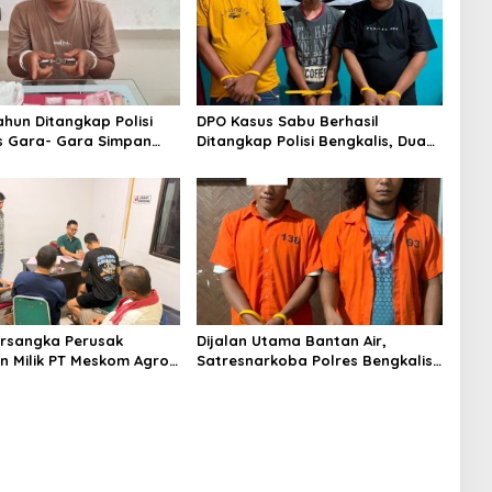
ahun Ditangkap Polisi
DPO Kasus Sabu Berhasil
s Gara- Gara Simpan
Ditangkap Polisi Bengkalis, Dua
Rekannya Turut Diringkus
rsangka Perusak
Dijalan Utama Bantan Air,
 Milik PT Meskom Agro
Satresnarkoba Polres Bengkalis
Dilimpahkan Ke Kejari
Ringkus Dua Terduga Pengedar
s
Sabu