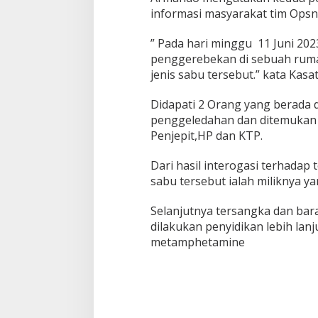
u
informasi masyarakat tim Opsn
d
i
J
” Pada hari minggu 11 Juni 20
a
penggerebekan di sebuah rumah
n
jenis sabu tersebut.” kata Kasa
g
k
Didapati 2 Orang yang berada
a
n
penggeledahan dan ditemukan B
g
Penjepit,HP dan KTP.
D
i
Dari hasil interogasi terhada
g
sabu tersebut ialah miliknya ya
e
r
e
Selanjutnya tersangka dan bar
b
dilakukan penyidikan lebih lanju
e
metamphetamine
k
P
o
l
i
s