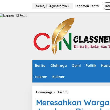
L
e
Senin, 10 Agustus 2026
Pedoman Berita
Ind
w
a
tutup
t
i
k
e
k
o
n
t
e
n
Berita
Olahraga
Opini
Politik
Nasi
Hukrim
Kuliner
Homepage
/
Hukrim
M
e
Meresahkan Warga 
r
e
s