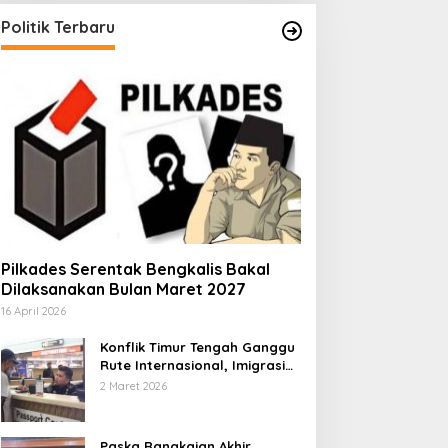
Politik Terbaru
Pilkades Serentak Bengkalis Bakal
Dilaksanakan Bulan Maret 2027
16 April 2026
Konflik Timur Tengah Ganggu
Rute Internasional, Imigrasi
Siapkan Langkah Antisipatif
2 Maret 2026
Paska Rangkaian Akhir