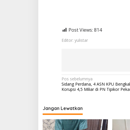
i
d
i
R
u
m
Post Views:
814
a
h
Editor: yulistar
n
y
a
D
e
n
g
N
Pos sebelumnya
a
Sidang Perdana, 4 ASN KPU Bengkal
n
a
Korupsi 4,5 Miliar di PN Tipikor Pek
B
v
B
6
i
.
Jangan Lewatkan
g
0
9
a
g
r
s