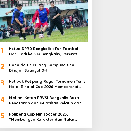
1
Ketua DPRD Bengkalis : Fun Football
Hari Jadi ke-514 Bengkalis, Pererat
Silaturahmi dan Perkuat Sinergitas.
2
Ronaldo Cs Pulang Kampung Usai
Dihajar Spanyol 0-1
3
Ketipak Ketipung Raya, Turnamen Tenis
Halal Bihalal Cup 2026 Mempererat
Kebersamaan Di Idul Fitri.
4
Misliadi Ketua PBVSI Bengkalis Buka
Penataran dan Pelatihan Pelatih dan
Wasit Tingkat Daerah
5
Polibeng Cup Minisoccer 2025,
“Membangun Karakter dan Nalar
Kompetitif Melalui Lapangan Hijau”.