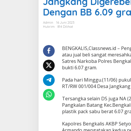
Jangkang Digerebek
a
Dengan BB 6.09 gr
h
k
a
Admin
16 Juni 2023
n
Hukrim
814 Dilihat
W
a
r
g
BENGKALIS,Classnews.id – Peng
a
atau jual beli sangat meresahk
D
Satres Narkoba Polres Bengka
u
bukti 6.07 gram.
a
P
e
Pada hari Minggu.(11/06) pukul
n
RT/RW 001/004 Desa Jangkang 
g
e
Tersangka selain DS juga NA (
d
Pangkalan Batang Kec.Bengkali
a
r
plastik pack sabu berat 6.07 g
S
a
Kapolres Bengkalis AKBP Sety
b
Armando mengatakan kedua pe