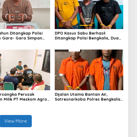
ahun Ditangkap Polisi
DPO Kasus Sabu Berhasil
s Gara- Gara Simpan
Ditangkap Polisi Bengkalis, Dua
Rekannya Turut Diringkus
rsangka Perusak
Dijalan Utama Bantan Air,
 Milik PT Meskom Agro
Satresnarkoba Polres Bengkalis
Dilimpahkan Ke Kejari
Ringkus Dua Terduga Pengedar
s
Sabu
View More