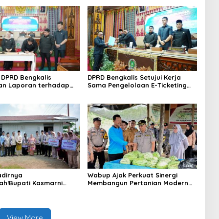
DPRD Bengkalis
DPRD Bengkalis Setujui Kerja
an Laporan terhadap
Sama Pengelolaan E-Ticketing
a Pertanggungjawaban
Ro-Ro Air Putih–Sungai Selari.
aan APBD Tahun
n 2025
dirnya
Wabup Ajak Perkuat Sinergi
ah!Bupati Kasmarni
Membangun Pertanian Modern
 Bantuan Korban Puting
Saat Menghadiri Panen
i Desa Api-Api.
Semangka Milik Petani Milenial.
View More