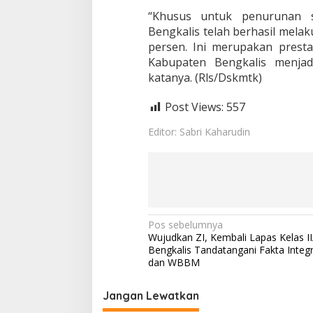
a
“Khusus untuk penurunan 
s
t
Bengkalis telah berhasil melak
r
persen. Ini merupakan prest
u
Kabupaten Bengkalis menjadi
k
katanya. (Rls/Dskmtk)
t
u
r
Post Views:
557
S
k
Editor: Sabri Kaharudin
a
l
a
P
r
i
o
N
Pos sebelumnya
r
Wujudkan ZI, Kembali Lapas Kelas I
i
a
Bengkalis Tandatangani Fakta Integ
t
v
dan WBBM
a
s
i
Jangan Lewatkan
g