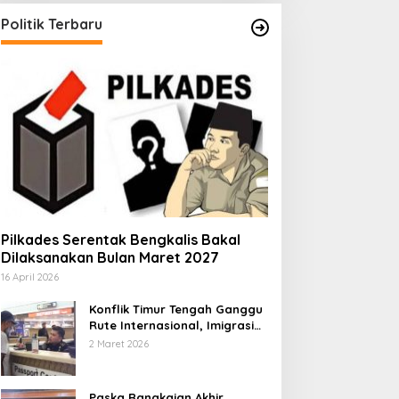
Politik Terbaru
Pilkades Serentak Bengkalis Bakal
Dilaksanakan Bulan Maret 2027
16 April 2026
Konflik Timur Tengah Ganggu
Rute Internasional, Imigrasi
Siapkan Langkah Antisipatif
2 Maret 2026
Paska Rangkaian Akhir