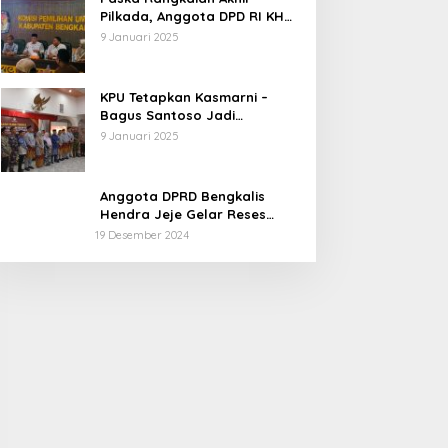
Pilkada, Anggota DPD RI KH
Muhammad Mursyid
9 Januari 2025
Sambangi KPU Bengkalis
KPU Tetapkan Kasmarni –
Bagus Santoso Jadi
Pemenang Pilkada 2024
9 Januari 2025
Kabupaten Bengkalis
Anggota DPRD Bengkalis
Hendra Jeje Gelar Reses
Perdana
19 Desember 2024