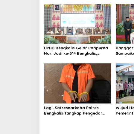
a
s
i
p
o
s
DPRD Bengkalis Gelar Paripurna
Banggar 
Hari Jadi ke-514 Bengkalis,
Sampaik
Dalam Semangat Membangun
Ranperd
Negeri Junjungan.
Pelaksan
Anggara
Lagi, Satresnarkoba Polres
Wujud Ha
Bengkalis Tangkap Pengedar
Pemerint
Sabu di Bantan Air
Serahkan
Beliung d