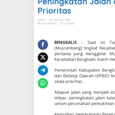
Peningkatan Jalan 
n
Prioritas
b
a
n
Admin
22 Januari 2024
g
Berita Daerah
557 Dilihat
d
i
K
e
BENGKALIS
– Saat ini Tah
c
(Musrenbang) tingkat Kecamat
a
pertama yang menggelar Mus
m
Kecamatan Bengkalis masih menj
a
t
a
Pemerintah Kabupaten Bengka
n
dan Belanja Daerah (APBD) te
B
skala prioritas.
e
n
Adapun jalan yang menjadi skal
g
k
milyar, peningkatan jalan kel
a
umum perumahan pemukiman Rp
l
i
Kemudian pemasangan Penerang