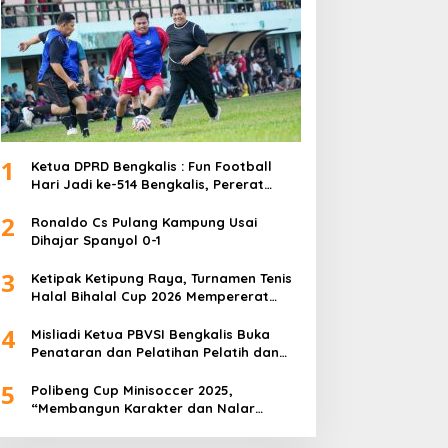
1
Ketua DPRD Bengkalis : Fun Football
Hari Jadi ke-514 Bengkalis, Pererat
Silaturahmi dan Perkuat Sinergitas.
2
Ronaldo Cs Pulang Kampung Usai
Dihajar Spanyol 0-1
3
Ketipak Ketipung Raya, Turnamen Tenis
Halal Bihalal Cup 2026 Mempererat
Kebersamaan Di Idul Fitri.
4
Misliadi Ketua PBVSI Bengkalis Buka
Penataran dan Pelatihan Pelatih dan
Wasit Tingkat Daerah
5
Polibeng Cup Minisoccer 2025,
“Membangun Karakter dan Nalar
Kompetitif Melalui Lapangan Hijau”.