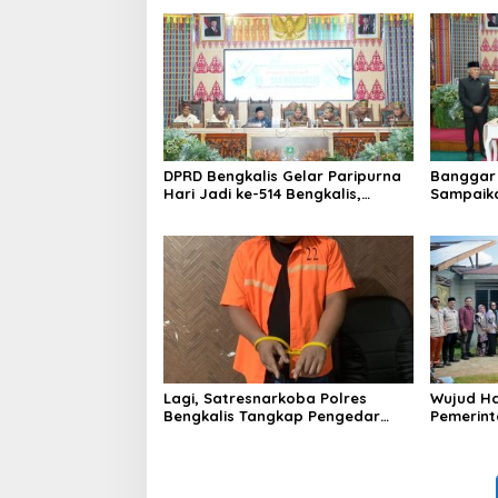
DPRD Bengkalis Gelar Paripurna
Banggar 
Hari Jadi ke-514 Bengkalis,
Sampaik
Dalam Semangat Membangun
Ranperd
Negeri Junjungan.
Pelaksan
Anggara
Lagi, Satresnarkoba Polres
Wujud Ha
Bengkalis Tangkap Pengedar
Pemerint
Sabu di Bantan Air
Serahkan
Beliung d