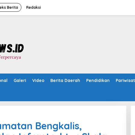
eks Berita
Redaksi
onal
Galeri
Video
Berita Daerah
Pendidikan
Pariwisa
amatan Bengkalis,