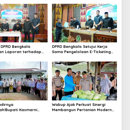
DPRD Bengkalis
DPRD Bengkalis Setujui Kerja
an Laporan terhadap
Sama Pengelolaan E-Ticketing
a Pertanggungjawaban
Ro-Ro Air Putih–Sungai Selari.
aan APBD Tahun
n 2025
dirnya
Wabup Ajak Perkuat Sinergi
ah!Bupati Kasmarni
Membangun Pertanian Modern
 Bantuan Korban Puting
Saat Menghadiri Panen
i Desa Api-Api.
Semangka Milik Petani Milenial.