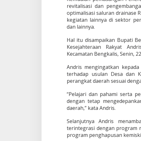
s
revitalisasi dan pengembanga
,
P
optimalisasi saluran drainase R
e
kegiatan lainnya di sektor pe
n
dan lainnya.
i
n
Hal itu disampaikan Bupati Be
g
k
Kesejahteraan Rakyat And
a
Kecamatan Bengkalis, Senin, 22
t
a
Andris mengingatkan kepada 
n
terhadap usulan Desa dan K
J
a
perangkat daerah sesuai deng
l
a
“Pelajari dan pahami serta 
n
dengan tetap mengedepankan
d
daerah,” kata Andris.
a
n
I
Selanjutnya Andris menamb
n
terintegrasi dengan program n
f
program penghapusan kemiskin
r