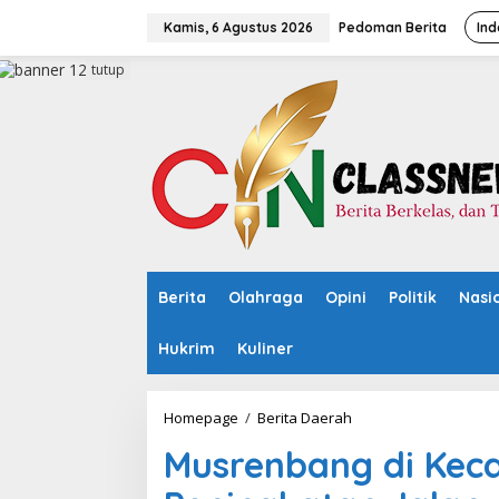
L
e
Kamis, 6 Agustus 2026
Pedoman Berita
Ind
w
a
tutup
t
i
k
e
k
o
n
t
e
n
Berita
Olahraga
Opini
Politik
Nasi
Hukrim
Kuliner
Homepage
/
Berita Daerah
M
u
Musrenbang di Kec
s
r
e