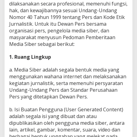
dilaksanakan secara profesional, memenuhi fungsi,
E
D
hak, dan kewajibannya sesuai Undang-Undang
A
Nomor 40 Tahun 1999 tentang Pers dan Kode Etik
K
S
Jurnalistik. Untuk itu Dewan Pers bersama
I
organisasi pers, pengelola media siber, dan
masyarakat menyusun Pedoman Pemberitaan
Media Siber sebagai berikut:
1. Ruang Lingkup
a. Media Siber adalah segala bentuk media yang
menggunakan wahana internet dan melaksanakan
kegiatan jurnalistik, serta memenuhi persyaratan
Undang-Undang Pers dan Standar Perusahaan
Pers yang ditetapkan Dewan Pers.
b. Isi Buatan Pengguna (User Generated Content)
adalah segala isi yang dibuat dan atau
dipublikasikan oleh pengguna media siber, antara
lain, artikel, gambar, komentar, suara, video dan
berbagai bentuk unggahan yang melekat pada