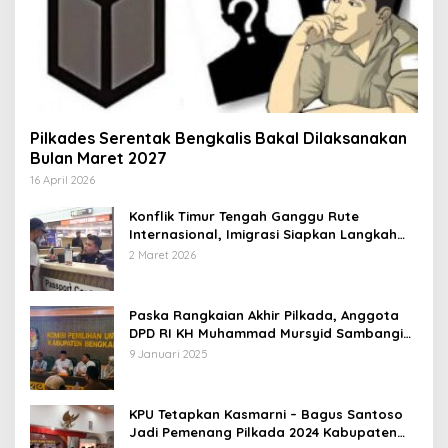
Pilkades Serentak Bengkalis Bakal Dilaksanakan
Bulan Maret 2027
16 April 2026
Konflik Timur Tengah Ganggu Rute
Internasional, Imigrasi Siapkan Langkah
Antisipatif
2 Maret 2026
Paska Rangkaian Akhir Pilkada, Anggota
DPD RI KH Muhammad Mursyid Sambangi
KPU Bengkalis
9 Januari 2025
KPU Tetapkan Kasmarni – Bagus Santoso
Jadi Pemenang Pilkada 2024 Kabupaten