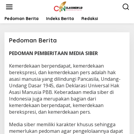
L
e
w
a
Pedoman Berita
Indeks Berita
Redaksi
t
i
k
Pedoman Berita
e
k
o
PEDOMAN PEMBERITAAN MEDIA SIBER
|
n
1
t
9
Kemerdekaan berpendapat, kemerdekaan
F
e
E
berekspresi, dan kemerdekaan pers adalah hak
n
B
asasi manusia yang dilindungi Pancasila, Undang-
R
U
Undang Dasar 1945, dan Deklarasi Universal Hak
A
Asasi Manusia PBB. Keberadaan media siber di
R
I
Indonesia juga merupakan bagian dari
2
0
kemerdekaan berpendapat, kemerdekaan
1
berekspresi, dan kemerdekaan pers.
8
O
L
Media siber memiliki karakter khusus sehingga
E
H
memerlukan pedoman agar pengelolaannya dapat
R