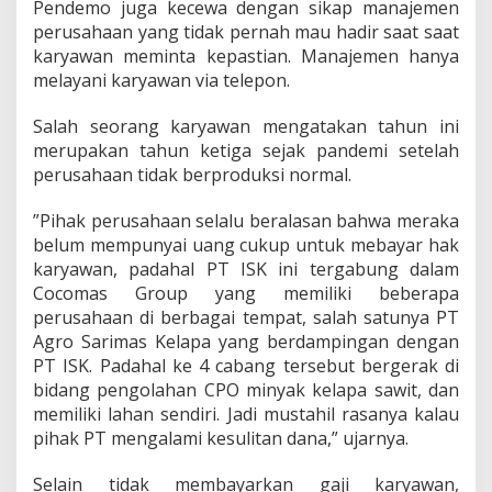
Pendemo juga kecewa dengan sikap manajemen
S
perusahaan yang tidak pernah mau hadir saat saat
a
r
karyawan meminta kepastian. Manajemen hanya
i
melayani karyawan via telepon.
m
a
Salah seorang karyawan mengatakan tahun ini
s
merupakan tahun ketiga sejak pandemi setelah
K
e
perusahaan tidak berproduksi normal.
l
a
”Pihak perusahaan selalu beralasan bahwa meraka
p
belum mempunyai uang cukup untuk mebayar hak
a
karyawan, padahal PT ISK ini tergabung dalam
G
e
Cocomas Group yang memiliki beberapa
l
perusahaan di berbagai tempat, salah satunya PT
a
Agro Sarimas Kelapa yang berdampingan dengan
r
PT ISK. Padahal ke 4 cabang tersebut bergerak di
D
e
bidang pengolahan CPO minyak kelapa sawit, dan
m
memiliki lahan sendiri. Jadi mustahil rasanya kalau
o
pihak PT mengalami kesulitan dana,” ujarnya.
Selain tidak membayarkan gaji karyawan,