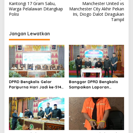
Kantongi 17 Gram Sabu,
Manchester United vs
a
Warga Pelalawan Ditangkap
Manchester City Akhir Pekan
v
Polisi
Ini, Diogo Dalot Diragukan
Tampil
i
g
Jangan Lewatkan
a
s
i
p
o
s
DPRD Bengkalis Gelar
Banggar DPRD Bengkalis
Paripurna Hari Jadi ke-514
Sampaikan Laporan
Bengkalis, Dalam
terhadap Ranperda
Semangat Membangun
Pertanggungjawaban
Negeri Junjungan.
Pelaksanaan APBD Tahun
Anggaran 2025