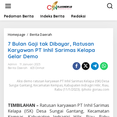
L
e
w
a
Pedoman Berita
Indeks Berita
Redaksi
t
i
k
Homepage
/
Berita Daerah
7
e
B
k
7 Bulan Gaji tak Dibayar, Ratusan
u
o
l
n
Karyawan PT Inhil Sarimas Kelapa
a
t
Gelar Demo
n
e
G
n
Admin
11 Januari 2023
a
Berita Daerah
603 Dilihat
j
i
Aksi demo ratusan karyawan PT Inhil Sarimas Kelapa (ISK) Desa
t
Sungai Gantang, Kecamatan Kempas, Kabupaten Indragiri Hilir, Riau,
a
Rabu (11/1/2023). /photo goriau.com
k
D
i
TEMBILAHAN –
Ratusan karyawan PT Inhil Sarimas
b
a
Kelapa (ISK) Desa Sungai Gantang, Kecamatan
y
Kempas, Kabupaten Indragiri Hilir, Riau, Rabu