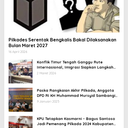
Pilkades Serentak Bengkalis Bakal Dilaksanakan
Bulan Maret 2027
16 April 2026
Konflik Timur Tengah Ganggu Rute
Internasional, Imigrasi Siapkan Langkah
Antisipatif
2 Maret 2026
Paska Rangkaian Akhir Pilkada, Anggota
DPD RI KH Muhammad Mursyid Sambangi
KPU Bengkalis
9 Januari 2025
KPU Tetapkan Kasmarni – Bagus Santoso
Jadi Pemenang Pilkada 2024 Kabupaten