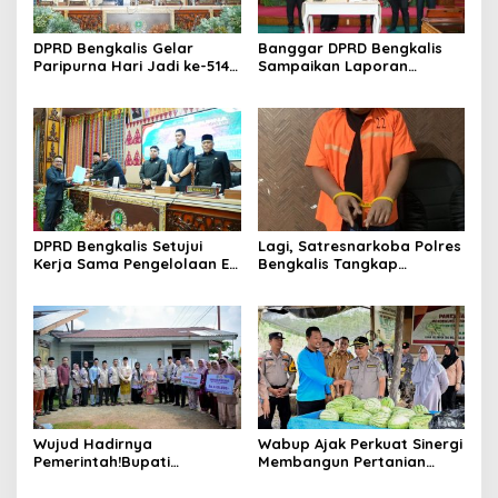
DPRD Bengkalis Gelar
Banggar DPRD Bengkalis
Paripurna Hari Jadi ke-514
Sampaikan Laporan
Bengkalis, Dalam
terhadap Ranperda
Semangat Membangun
Pertanggungjawaban
Negeri Junjungan.
Pelaksanaan APBD Tahun
Anggaran 2025
DPRD Bengkalis Setujui
Lagi, Satresnarkoba Polres
Kerja Sama Pengelolaan E-
Bengkalis Tangkap
Ticketing Ro-Ro Air Putih–
Pengedar Sabu di Bantan
Sungai Selari.
Air
Wujud Hadirnya
Wabup Ajak Perkuat Sinergi
Pemerintah!Bupati
Membangun Pertanian
Kasmarni Serahkan
Modern Saat Menghadiri
Bantuan Korban Puting
Panen Semangka Milik