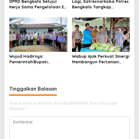
DPRD Bengkalis Setujui
Lagi, Satresnarkoba Polres
Kerja Sama Pengelolaan E-
Bengkalis Tangkap
Ticketing Ro-Ro Air Putih–
Pengedar Sabu di Bantan
Sungai Selari.
Air
Wujud Hadirnya
Wabup Ajak Perkuat Sinergi
Pemerintah!Bupati
Membangun Pertanian
Kasmarni Serahkan
Modern Saat Menghadiri
Bantuan Korban Puting
Panen Semangka Milik
Beliung di Desa Api-Api.
Petani Milenial.
Tinggalkan Balasan
Alamat email Anda tidak akan dipublikasikan.
Ruas yang wajib
ditandai
*