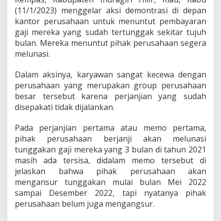
a
(11/1/2023) menggelar aksi demontrasi di depan
r
kantor perusahaan untuk menuntut pembayaran
,
R
gaji mereka yang sudah tertunggak sekitar tujuh
a
bulan. Mereka menuntut pihak perusahaan segera
t
melunasi.
u
s
Dalam aksinya, karyawan sangat kecewa dengan
a
n
perusahaan yang merupakan group perusahaan
K
besar tersebut karena perjanjian yang sudah
a
disepakati tidak dijalankan.
r
y
Pada perjanjian pertama atau memo pertama,
a
w
pihak perusahaan berjanji akan melunasi
a
tunggakan gaji mereka yang 3 bulan di tahun 2021
n
masih ada tersisa, didalam memo tersebut di
P
jelaskan bahwa pihak perusahaan akan
T
mengansur tunggakan mulai bulan Mei 2022
I
n
sampai Desember 2022, tapi nyatanya pihak
h
perusahaan belum juga mengangsur.
i
l