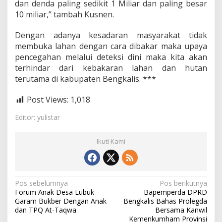
dan denda paling sedikit 1 Miliar dan paling besar
m
10 miliar,” tambah Kusnen.
b
u
P
Dengan adanya kesadaran masyarakat tidak
e
membuka lahan dengan cara dibakar maka upaya
n
pencegahan melalui deteksi dini maka kita akan
c
terhindar dari kebakaran lahan dan hutan
e
g
terutama di kabupaten Bengkalis. ***
a
h
Post Views:
1,018
a
n
Editor: yulistar
K
a
r
Ikuti Kami
h
u
t
l
N
Pos sebelumnya
Pos berikutnya
a
Forum Anak Desa Lubuk
Bapemperda DPRD
d
a
Garam Bukber Dengan Anak
Bengkalis Bahas Prolegda
i
v
dan TPQ At-Taqwa
Bersama Kanwil
W
Kemenkumham Provinsi
i