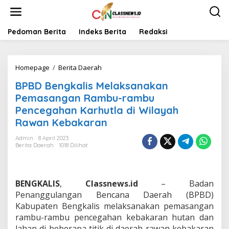
L
e
w
a
Pedoman Berita
Indeks Berita
Redaksi
t
i
k
Homepage
/
Berita Daerah
B
e
P
k
BPBD Bengkalis Melaksanakan
B
o
D
n
Pemasangan Rambu-rambu
B
t
Pencegahan Karhutla di Wilayah
e
e
Rawan Kebakaran
n
n
g
Admin
8 April 2023
k
Berita Daerah
1018 Dilihat
a
l
i
s
BENGKALIS
,
Classnews.id
– Badan
M
Penanggulangan Bencana Daerah (BPBD)
e
Kabupaten Bengkalis melaksanakan pemasangan
l
a
rambu-rambu pencegahan kebakaran hutan dan
k
lahan di beberapa titik di daerah rawan kebakaran