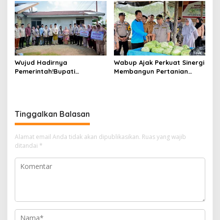
Sungai Selari.
Air
Wujud Hadirnya
Wabup Ajak Perkuat Sinergi
Pemerintah!Bupati
Membangun Pertanian
Kasmarni Serahkan
Modern Saat Menghadiri
Bantuan Korban Puting
Panen Semangka Milik
Beliung di Desa Api-Api.
Petani Milenial.
Tinggalkan Balasan
Alamat email Anda tidak akan dipublikasikan.
Ruas yang wajib
ditandai
*