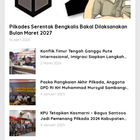
Pilkades Serentak Bengkalis Bakal Dilaksanakan
Bulan Maret 2027
16 April 2026
Konflik Timur Tengah Ganggu Rute
Internasional, Imigrasi Siapkan Langkah
Antisipatif
2 Maret 2026
Paska Rangkaian Akhir Pilkada, Anggota
DPD RI KH Muhammad Mursyid Sambangi
KPU Bengkalis
9 Januari 2025
KPU Tetapkan Kasmarni – Bagus Santoso
Jadi Pemenang Pilkada 2024 Kabupaten
Bengkalis
9 Januari 2025