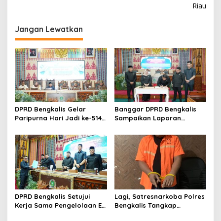
i
Riau
l
a
g
y
Jangan Lewatkan
a
a
h
s
R
i
a
w
p
a
o
n
K
s
e
DPRD Bengkalis Gelar
Banggar DPRD Bengkalis
b
Paripurna Hari Jadi ke-514
Sampaikan Laporan
a
Bengkalis, Dalam
terhadap Ranperda
k
Semangat Membangun
Pertanggungjawaban
a
Negeri Junjungan.
Pelaksanaan APBD Tahun
r
Anggaran 2025
a
n
DPRD Bengkalis Setujui
Lagi, Satresnarkoba Polres
Kerja Sama Pengelolaan E-
Bengkalis Tangkap
Ticketing Ro-Ro Air Putih–
Pengedar Sabu di Bantan