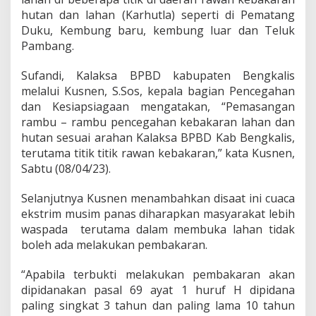
s
hutan dan lahan (Karhutla) seperti di Pematang
a
Duku, Kembung baru, kembung luar dan Teluk
n
a
Pambang.
k
a
Sufandi, Kalaksa BPBD kabupaten Bengkalis
n
melalui Kusnen, S.Sos, kepala bagian Pencegahan
P
dan Kesiapsiagaan mengatakan, “Pemasangan
e
m
rambu – rambu pencegahan kebakaran lahan dan
a
hutan sesuai arahan Kalaksa BPBD Kab Bengkalis,
s
terutama titik titik rawan kebakaran,” kata Kusnen,
a
Sabtu (08/04/23).
n
g
a
Selanjutnya Kusnen menambahkan disaat ini cuaca
n
ekstrim musim panas diharapkan masyarakat lebih
R
waspada terutama dalam membuka lahan tidak
a
boleh ada melakukan pembakaran.
m
b
u
“Apabila terbukti melakukan pembakaran akan
-
dipidanakan pasal 69 ayat 1 huruf H dipidana
r
paling singkat 3 tahun dan paling lama 10 tahun
a