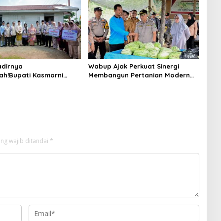
n 2025
dirnya
Wabup Ajak Perkuat Sinergi
ah!Bupati Kasmarni
Membangun Pertanian Modern
 Bantuan Korban Puting
Saat Menghadiri Panen
i Desa Api-Api.
Semangka Milik Petani Milenial.
ng wajib ditandai
*