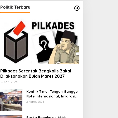
Politik Terbaru
Pilkades Serentak Bengkalis Bakal
Dilaksanakan Bulan Maret 2027
16 April 2026
Konflik Timur Tengah Ganggu
Rute Internasional, Imigrasi
Siapkan Langkah Antisipatif
2 Maret 2026
Paska Rangkaian Akhir