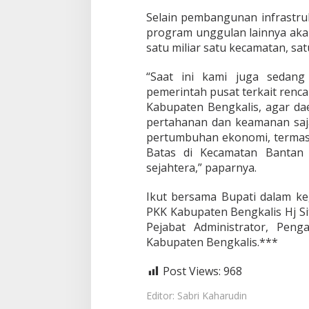
n
i
Selain pembangunan infrastru
n
program unggulan lainnya aka
g
satu miliar satu kecamatan, sa
k
a
“Saat ini kami juga sedan
t
a
pemerintah pusat terkait renc
n
Kabupaten Bengkalis, agar da
J
pertahanan dan keamanan saja
a
pertumbuhan ekonomi, termas
l
a
Batas di Kecamatan Bantan 
n
sejahtera,” paparnya.
B
a
Ikut bersama Bupati dalam ke
n
PKK Kabupaten Bengkalis Hj Si
t
a
Pejabat Administrator, Pen
n
Kabupaten Bengkalis.***
A
i
Post Views:
968
r
k
Editor: Sabri Kaharudin
e