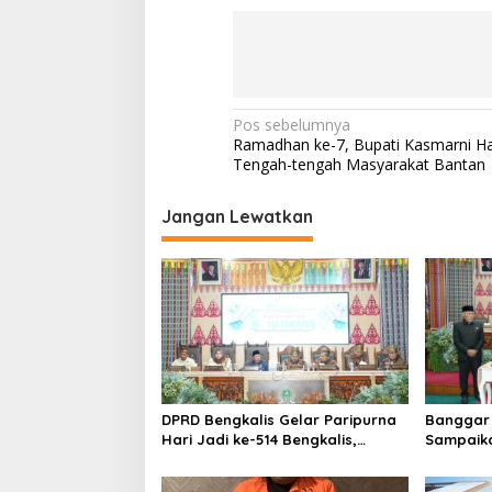
M
u
n
t
a
i
N
Pos sebelumnya
Ramadhan ke-7, Bupati Kasmarni Had
a
Tengah-tengah Masyarakat Bantan
v
i
Jangan Lewatkan
g
a
s
i
p
o
DPRD Bengkalis Gelar Paripurna
Banggar 
s
Hari Jadi ke-514 Bengkalis,
Sampaik
Dalam Semangat Membangun
Ranperd
Negeri Junjungan.
Pelaksan