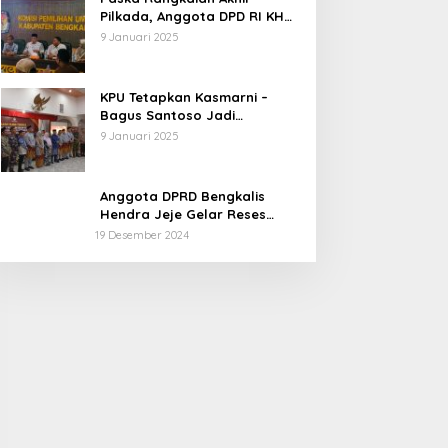
Pilkada, Anggota DPD RI KH
Muhammad Mursyid
9 Januari 2025
Sambangi KPU Bengkalis
KPU Tetapkan Kasmarni –
Bagus Santoso Jadi
Pemenang Pilkada 2024
9 Januari 2025
Kabupaten Bengkalis
Anggota DPRD Bengkalis
Hendra Jeje Gelar Reses
Perdana
19 Desember 2024