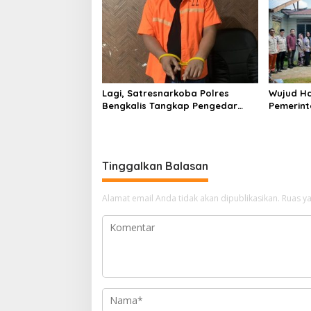
Anggara
Lagi, Satresnarkoba Polres
Wujud Ha
Bengkalis Tangkap Pengedar
Pemerint
Sabu di Bantan Air
Serahkan
Beliung d
Tinggalkan Balasan
Alamat email Anda tidak akan dipublikasikan.
Ruas ya