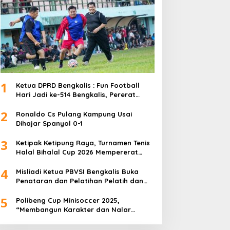
1
Ketua DPRD Bengkalis : Fun Football
Hari Jadi ke-514 Bengkalis, Pererat
Silaturahmi dan Perkuat Sinergitas.
2
Ronaldo Cs Pulang Kampung Usai
Dihajar Spanyol 0-1
3
Ketipak Ketipung Raya, Turnamen Tenis
Halal Bihalal Cup 2026 Mempererat
Kebersamaan Di Idul Fitri.
4
Misliadi Ketua PBVSI Bengkalis Buka
Penataran dan Pelatihan Pelatih dan
Wasit Tingkat Daerah
5
Polibeng Cup Minisoccer 2025,
“Membangun Karakter dan Nalar
Kompetitif Melalui Lapangan Hijau”.