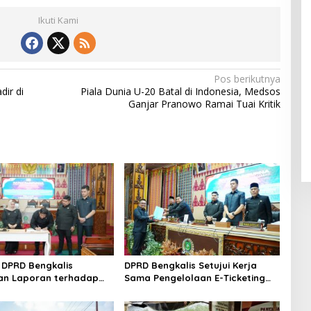
Ikuti Kami
Pos berikutnya
ir di
Piala Dunia U-20 Batal di Indonesia, Medsos
Ganjar Pranowo Ramai Tuai Kritik
DPRD Bengkalis
DPRD Bengkalis Setujui Kerja
an Laporan terhadap
Sama Pengelolaan E-Ticketing
a Pertanggungjawaban
Ro-Ro Air Putih–Sungai Selari.
aan APBD Tahun