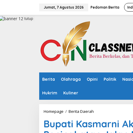
L
e
Jumat, 7 Agustus 2026
Pedoman Berita
Ind
w
a
tutup
t
i
k
e
k
o
n
t
e
n
Berita
Olahraga
Opini
Politik
Nasi
Hukrim
Kuliner
Homepage
/
Berita Daerah
B
u
Bupati Kasmarni A
p
a
t