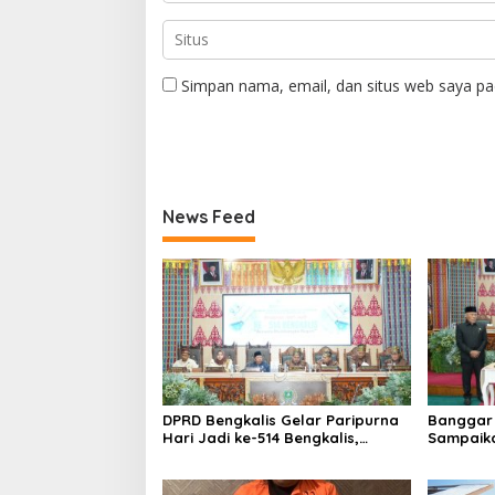
Simpan nama, email, dan situs web saya pa
News Feed
DPRD Bengkalis Gelar Paripurna
Banggar 
Hari Jadi ke-514 Bengkalis,
Sampaik
Dalam Semangat Membangun
Ranperd
Negeri Junjungan.
Pelaksan
Anggara