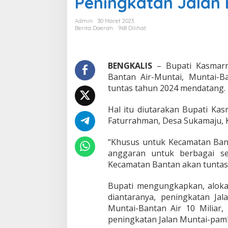
Peningkatan Jalan 
i
K
Admin
30 Maret 2023
a
Berita Daerah
968 Dilihat
s
m
a
r
BENGKALIS
– Bupati Kasmarn
n
Bantan Air-Muntai, Muntai-Ba
i
tuntas tahun 2024 mendatang.
A
k
Hal itu diutarakan Bupati Ka
a
n
Faturrahman, Desa Sukamaju, 
T
u
“Khusus untuk Kecamatan Bant
n
anggaran untuk berbagai sekt
t
Kecamatan Bantan akan tuntas 
a
s
k
Bupati mengungkapkan, aloka
a
diantaranya, peningkatan Jal
n
Muntai-Bantan Air 10 Miliar,
P
peningkatan Jalan Muntai-pamb
e