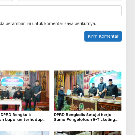
da peramban ini untuk komentar saya berikutnya.
DPRD Bengkalis
DPRD Bengkalis Setujui Kerja
an Laporan terhadap
Sama Pengelolaan E-Ticketing
a Pertanggungjawaban
Ro-Ro Air Putih–Sungai Selari.
aan APBD Tahun
n 2025