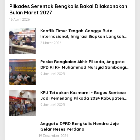
Pilkades Serentak Bengkalis Bakal Dilaksanakan
Bulan Maret 2027
16 April 2026
Konflik Timur Tengah Ganggu Rute
Internasional, Imigrasi Siapkan Langkah
Antisipatif
2 Maret 2026
Paska Rangkaian Akhir Pilkada, Anggota
DPD RI KH Muhammad Mursyid Sambangi
KPU Bengkalis
9 Januari 2025
KPU Tetapkan Kasmarni – Bagus Santoso
Jadi Pemenang Pilkada 2024 Kabupaten
Bengkalis
9 Januari 2025
Anggota DPRD Bengkalis Hendra Jeje
Gelar Reses Perdana
19 Desember 2024