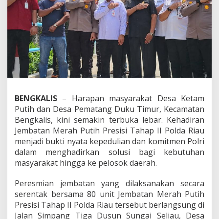
P
r
e
s
i
s
i
P
o
l
d
BENGKALIS
– Harapan masyarakat Desa Ketam
a
Putih dan Desa Pematang Duku Timur, Kecamatan
R
i
Bengkalis, kini semakin terbuka lebar. Kehadiran
a
Jembatan Merah Putih Presisi Tahap II Polda Riau
u
menjadi bukti nyata kepedulian dan komitmen Polri
H
dalam menghadirkan solusi bagi kebutuhan
a
masyarakat hingga ke pelosok daerah.
d
i
r
Peresmian jembatan yang dilaksanakan secara
k
serentak bersama 80 unit Jembatan Merah Putih
a
Presisi Tahap II Polda Riau tersebut berlangsung di
n
Jalan Simpang Tiga Dusun Sungai Seliau, Desa
H