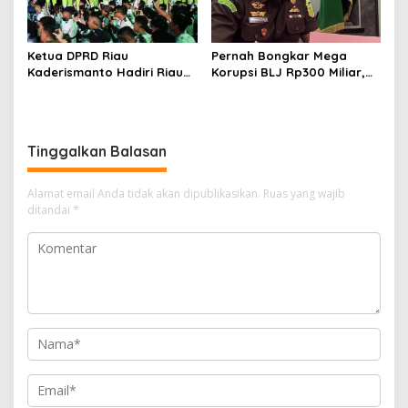
Ketua DPRD Riau
Pernah Bongkar Mega
Kaderismanto Hadiri Riau
Korupsi BLJ Rp300 Miliar,
Bhayangkara Run 2026,
Dodi Wiraatmaja Kini
Dukung Sinergitas dan
Kembali ke Bengkalis
Kampanye Lingkungan
sebagai Plt Kajari
Tinggalkan Balasan
Alamat email Anda tidak akan dipublikasikan.
Ruas yang wajib
ditandai
*