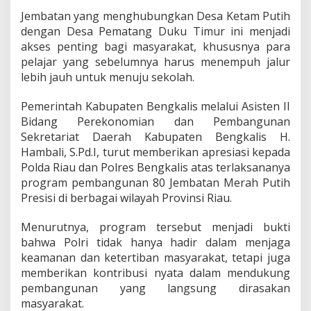
i
Jembatan yang menghubungkan Desa Ketam Putih
M
dengan Desa Pematang Duku Timur ini menjadi
e
akses penting bagi masyarakat, khususnya para
m
b
pelajar yang sebelumnya harus menempuh jalur
a
lebih jauh untuk menuju sekolah.
n
g
Pemerintah Kabupaten Bengkalis melalui Asisten II
u
Bidang Perekonomian dan Pembangunan
n
N
Sekretariat Daerah Kabupaten Bengkalis H.
e
Hambali, S.Pd.I, turut memberikan apresiasi kepada
g
Polda Riau dan Polres Bengkalis atas terlaksananya
e
program pembangunan 80 Jembatan Merah Putih
r
i
Presisi di berbagai wilayah Provinsi Riau.
Menurutnya, program tersebut menjadi bukti
bahwa Polri tidak hanya hadir dalam menjaga
keamanan dan ketertiban masyarakat, tetapi juga
memberikan kontribusi nyata dalam mendukung
pembangunan yang langsung dirasakan
masyarakat.