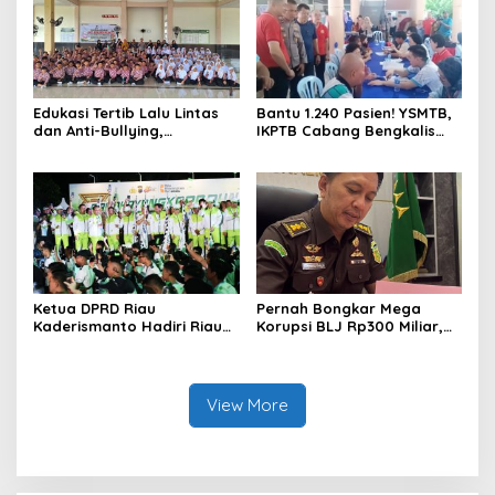
Edukasi Tertib Lalu Lintas
Bantu 1.240 Pasien! YSMTB,
dan Anti-Bullying,
IKPTB Cabang Bengkalis
Satlantas Polres Bengkalis
dan Vihara Hok An Kiong
Gelar “Polisi Sahabat Anak”
Apresiasi Perkumpulan Kin
di SD IT Al-Fatih Duri
Men Riau Atas Kegiatan
Bakti Sosial Kesehatan Di
Bengkalis.
Ketua DPRD Riau
Pernah Bongkar Mega
Kaderismanto Hadiri Riau
Korupsi BLJ Rp300 Miliar,
Bhayangkara Run 2026,
Dodi Wiraatmaja Kini
Dukung Sinergitas dan
Kembali ke Bengkalis
Kampanye Lingkungan
sebagai Plt Kajari
View More