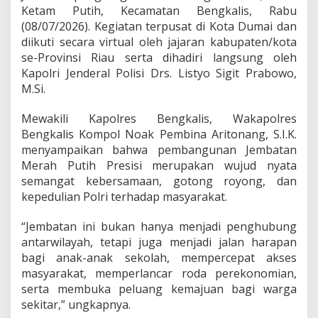
a
Ketam Putih, Kecamatan Bengkalis, Rabu
r
(08/07/2026). Kegiatan terpusat di Kota Dumai dan
a
diikuti secara virtual oleh jajaran kabupaten/kota
p
se-Provinsi Riau serta dihadiri langsung oleh
a
n
Kapolri Jenderal Polisi Drs. Listyo Sigit Prabowo,
B
M.Si.
a
r
Mewakili Kapolres Bengkalis, Wakapolres
u
Bengkalis Kompol Noak Pembina Aritonang, S.I.K.
,
W
menyampaikan bahwa pembangunan Jembatan
u
Merah Putih Presisi merupakan wujud nyata
j
semangat kebersamaan, gotong royong, dan
u
kepedulian Polri terhadap masyarakat.
d
N
y
“Jembatan ini bukan hanya menjadi penghubung
a
antarwilayah, tetapi juga menjadi jalan harapan
t
bagi anak-anak sekolah, mempercepat akses
a
masyarakat, memperlancar roda perekonomian,
P
serta membuka peluang kemajuan bagi warga
o
l
sekitar,” ungkapnya.
r