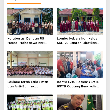
g
a
s
i
p
o
Kolaborasi Dengan RS
Lomba Kebersihan Kelas
s
Mesra, Mahasiswa KKN
SDN 20 Bantan Libatkan
Universitas Abdurrab Gelar
Mahasiswa KKM ISNJ
Cek Kesehatan Gratis di
sebagai Dewan Juri
Posyandu Kampung Petas
Edukasi Tertib Lalu Lintas
Bantu 1.240 Pasien! YSMTB,
dan Anti-Bullying,
IKPTB Cabang Bengkalis
Satlantas Polres Bengkalis
dan Vihara Hok An Kiong
Gelar “Polisi Sahabat Anak”
Apresiasi Perkumpulan Kin
di SD IT Al-Fatih Duri
Men Riau Atas Kegiatan
Bakti Sosial Kesehatan Di
Bengkalis.