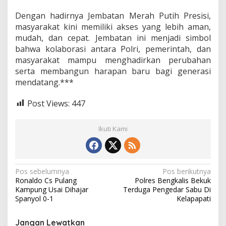
Dengan hadirnya Jembatan Merah Putih Presisi,
masyarakat kini memiliki akses yang lebih aman,
mudah, dan cepat. Jembatan ini menjadi simbol
bahwa kolaborasi antara Polri, pemerintah, dan
masyarakat mampu menghadirkan perubahan
serta membangun harapan baru bagi generasi
mendatang.***
Post Views:
447
Ikuti Kami
N
Pos sebelumnya
Pos berikutnya
Ronaldo Cs Pulang
Polres Bengkalis Bekuk
a
Kampung Usai Dihajar
Terduga Pengedar Sabu Di
v
Spanyol 0-1
Kelapapati
i
Jangan Lewatkan