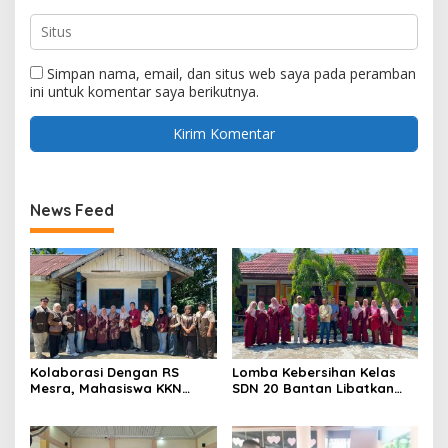
Simpan nama, email, dan situs web saya pada peramban
ini untuk komentar saya berikutnya.
News Feed
Kolaborasi Dengan RS
Lomba Kebersihan Kelas
Mesra, Mahasiswa KKN
SDN 20 Bantan Libatkan
Universitas Abdurrab Gelar
Mahasiswa KKM ISNJ
Cek Kesehatan Gratis di
sebagai Dewan Juri
Posyandu Kampung Petas