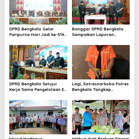
i
p
o
s
DPRD Bengkalis Gelar
Banggar DPRD Bengkalis
Paripurna Hari Jadi ke-514
Sampaikan Laporan
Bengkalis, Dalam
terhadap Ranperda
Semangat Membangun
Pertanggungjawaban
Negeri Junjungan.
Pelaksanaan APBD Tahun
Anggaran 2025
DPRD Bengkalis Setujui
Lagi, Satresnarkoba Polres
Kerja Sama Pengelolaan E-
Bengkalis Tangkap
Ticketing Ro-Ro Air Putih–
Pengedar Sabu di Bantan
Sungai Selari.
Air
Wujud Hadirnya
Wabup Ajak Perkuat Sinergi