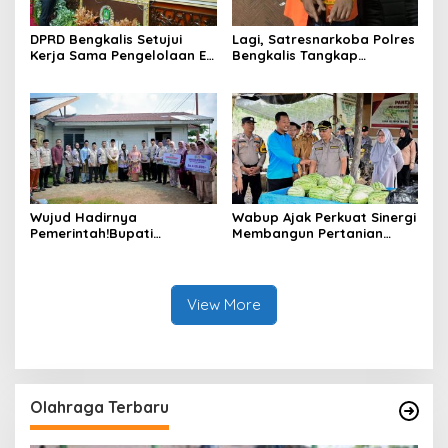
DPRD Bengkalis Setujui
Lagi, Satresnarkoba Polres
Kerja Sama Pengelolaan E-
Bengkalis Tangkap
Ticketing Ro-Ro Air Putih–
Pengedar Sabu di Bantan
Sungai Selari.
Air
Wujud Hadirnya
Wabup Ajak Perkuat Sinergi
Pemerintah!Bupati
Membangun Pertanian
Kasmarni Serahkan
Modern Saat Menghadiri
Bantuan Korban Puting
Panen Semangka Milik
Beliung di Desa Api-Api.
Petani Milenial.
View More
Olahraga Terbaru