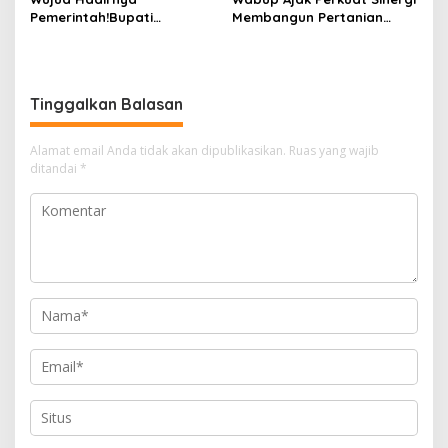
Pemerintah!Bupati
Membangun Pertanian
Kasmarni Serahkan
Modern Saat Menghadiri
Bantuan Korban Puting
Panen Semangka Milik
Beliung di Desa Api-Api.
Petani Milenial.
Tinggalkan Balasan
Alamat email Anda tidak akan dipublikasikan.
Ruas yang wajib
ditandai
*