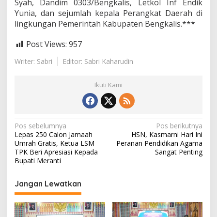
Syah, Dandim 0303/Bengkalis, Letkol Inf Endik
Yunia, dan sejumlah kepala Perangkat Daerah di
lingkungan Pemerintah Kabupaten Bengkalis.***
Post Views:
957
Writer: Sabri
Editor: Sabri Kaharudin
Ikuti Kami
N
Pos sebelumnya
Pos berikutnya
Lepas 250 Calon Jamaah
HSN, Kasmarni Hari Ini
a
Umrah Gratis, Ketua LSM
Peranan Pendidikan Agama
v
TPK Beri Apresiasi Kepada
Sangat Penting
Bupati Meranti
i
g
Jangan Lewatkan
a
s