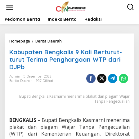
L
e
w
a
Pedoman Berita
Indeks Berita
Redaksi
t
i
k
Homepage
/
Berita Daerah
K
e
a
k
Kabupaten Bengkalis 9 Kali Berturut-
b
o
u
n
turut Terima Penghargaan WTP dari
p
t
DJPb
a
e
t
n
Admin
5 Desember 2022
e
Berita Daerah
957 Dilihat
n
B
Bupati Bengkalis Kasmarni menerima plakat dan piagam Wajar
e
Tanpa Pengecualian
n
g
k
a
BENGKALIS
– Bupati Bengkalis Kasmarni menerima
l
plakat dan piagam Wajar Tanpa Pengecualian
i
(WTP) dari Kementerian Keuangan, Direktorat
s