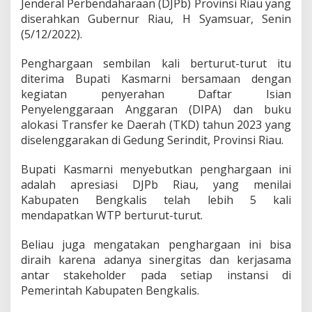
Jenderal Perbendaharaan (DJPb) Provinsi Riau yang
9
diserahkan Gubernur Riau, H Syamsuar, Senin
K
a
(5/12/2022).
l
i
Penghargaan sembilan kali berturut-turut itu
B
diterima Bupati Kasmarni bersamaan dengan
e
kegiatan penyerahan Daftar Isian
r
t
Penyelenggaraan Anggaran (DIPA) dan buku
u
alokasi Transfer ke Daerah (TKD) tahun 2023 yang
r
diselenggarakan di Gedung Serindit, Provinsi Riau.
u
t
Bupati Kasmarni menyebutkan penghargaan ini
-
t
adalah apresiasi DJPb Riau, yang menilai
u
Kabupaten Bengkalis telah lebih 5 kali
r
mendapatkan WTP berturut-turut.
u
t
Beliau juga mengatakan penghargaan ini bisa
T
e
diraih karena adanya sinergitas dan kerjasama
r
antar stakeholder pada setiap instansi di
i
Pemerintah Kabupaten Bengkalis.
m
a