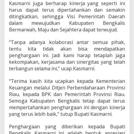
Kasmarni juga berharap kinerja yang seperti ini
P
e
harus dapat terus dipertahankan dan semakin
n
ditingkatkan, sehingga Visi Pemerintah Daerah
g
dalam mewujudkan Kabupaten Bengkalis
h
Bermarwah, Maju dan Sejahtera dapat terwujud.
a
r
g
“Tanpa adanya kolaborasi antar semua pihak,
a
tentu kita tidak akan bisa mendapatkan
a
penghargaan ini. Jadi kami harap tetaplah jaga
n
kekompakan, kerjasama dan sinergitas yang telah
W
T
terbangun selama ini,” ucap Kasmarni.
P
d
“Terima kasih kita ucapkan kepada Kementerian
a
Keuangan melalui Ditjen Perbendaharaan Provinsi
r
Riau, kepada BPK dan Pemerintah Provinsi Riau.
i
D
Semoga Kabupaten Bengkalis tetap dapat terus
J
mempertahankan penghargaan ini dengan kinerja
P
yang terus lebih baik,” tutup Bupati Kasmarni.
b
Penghargaan yang diberikan kepada Bupati
Bengkalis Kasmarni ini adalah bentuk apresiasi