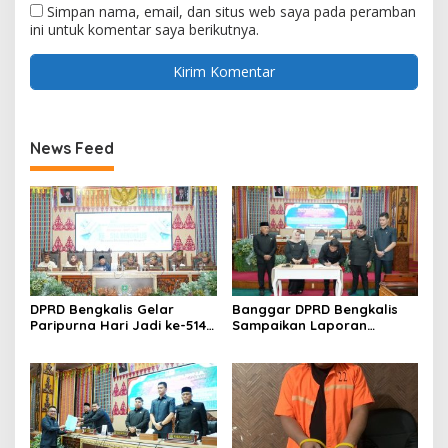
Simpan nama, email, dan situs web saya pada peramban
ini untuk komentar saya berikutnya.
News Feed
DPRD Bengkalis Gelar
Banggar DPRD Bengkalis
Paripurna Hari Jadi ke-514
Sampaikan Laporan
Bengkalis, Dalam
terhadap Ranperda
Semangat Membangun
Pertanggungjawaban
Negeri Junjungan.
Pelaksanaan APBD Tahun
Anggaran 2025