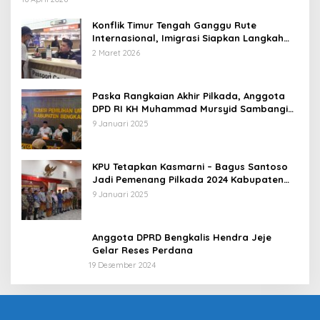
Konflik Timur Tengah Ganggu Rute
Internasional, Imigrasi Siapkan Langkah
Antisipatif
2 Maret 2026
Paska Rangkaian Akhir Pilkada, Anggota
DPD RI KH Muhammad Mursyid Sambangi
KPU Bengkalis
9 Januari 2025
KPU Tetapkan Kasmarni – Bagus Santoso
Jadi Pemenang Pilkada 2024 Kabupaten
Bengkalis
9 Januari 2025
Anggota DPRD Bengkalis Hendra Jeje
Gelar Reses Perdana
19 Desember 2024