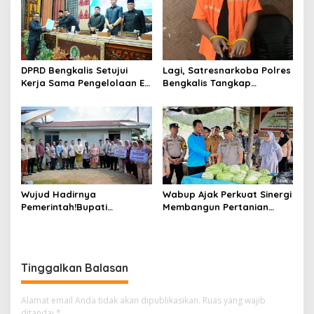
Anggaran 2025
DPRD Bengkalis Setujui
Lagi, Satresnarkoba Polres
Kerja Sama Pengelolaan E-
Bengkalis Tangkap
Ticketing Ro-Ro Air Putih–
Pengedar Sabu di Bantan
Sungai Selari.
Air
Wujud Hadirnya
Wabup Ajak Perkuat Sinergi
Pemerintah!Bupati
Membangun Pertanian
Kasmarni Serahkan
Modern Saat Menghadiri
Bantuan Korban Puting
Panen Semangka Milik
Beliung di Desa Api-Api.
Petani Milenial.
Tinggalkan Balasan
Alamat email Anda tidak akan dipublikasikan.
Ruas yang wajib
ditandai
*