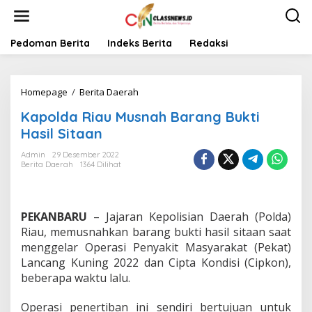
L
e
w
a
Pedoman Berita
Indeks Berita
Redaksi
t
i
k
Homepage
/
Berita Daerah
K
e
a
k
Kapolda Riau Musnah Barang Bukti
p
o
o
n
Hasil Sitaan
l
t
d
e
Admin
29 Desember 2022
Berita Daerah
1364 Dilihat
a
n
R
i
a
PEKANBARU
– Jajaran Kepolisian Daerah (Polda)
u
M
Riau, memusnahkan barang bukti hasil sitaan saat
u
menggelar Operasi Penyakit Masyarakat (Pekat)
s
Lancang Kuning 2022 dan Cipta Kondisi (Cipkon),
n
beberapa waktu lalu.
a
h
B
Operasi penertiban ini sendiri bertujuan untuk