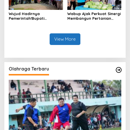
Wujud Hadirnya
Wabup Ajak Perkuat Sinergi
Pemerintah!Bupati
Membangun Pertanian
Kasmarni Serahkan
Modern Saat Menghadiri
Bantuan Korban Puting
Panen Semangka Milik
Beliung di Desa Api-Api.
Petani Milenial.
View More
Olahraga Terbaru