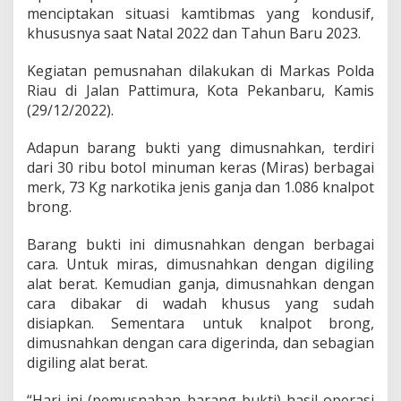
a
menciptakan situasi kamtibmas yang kondusif,
r
khususnya saat Natal 2022 dan Tahun Baru 2023.
a
n
Kegiatan pemusnahan dilakukan di Markas Polda
g
B
Riau di Jalan Pattimura, Kota Pekanbaru, Kamis
u
(29/12/2022).
k
t
Adapun barang bukti yang dimusnahkan, terdiri
i
dari 30 ribu botol minuman keras (Miras) berbagai
H
a
merk, 73 Kg narkotika jenis ganja dan 1.086 knalpot
s
brong.
i
l
Barang bukti ini dimusnahkan dengan berbagai
S
cara. Untuk miras, dimusnahkan dengan digiling
i
t
alat berat. Kemudian ganja, dimusnahkan dengan
a
cara dibakar di wadah khusus yang sudah
a
disiapkan. Sementara untuk knalpot brong,
n
dimusnahkan dengan cara digerinda, dan sebagian
digiling alat berat.
“Hari ini (pemusnahan barang bukti) hasil operasi