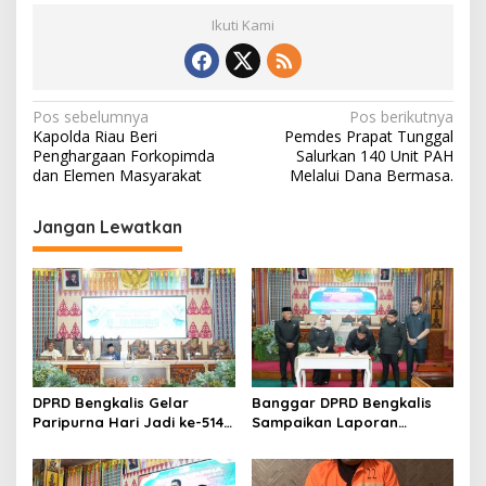
Ikuti Kami
N
Pos sebelumnya
Pos berikutnya
Kapolda Riau Beri
Pemdes Prapat Tunggal
a
Penghargaan Forkopimda
Salurkan 140 Unit PAH
v
dan Elemen Masyarakat
Melalui Dana Bermasa.
i
Jangan Lewatkan
g
a
s
i
p
o
DPRD Bengkalis Gelar
Banggar DPRD Bengkalis
s
Paripurna Hari Jadi ke-514
Sampaikan Laporan
Bengkalis, Dalam
terhadap Ranperda
Semangat Membangun
Pertanggungjawaban
Negeri Junjungan.
Pelaksanaan APBD Tahun