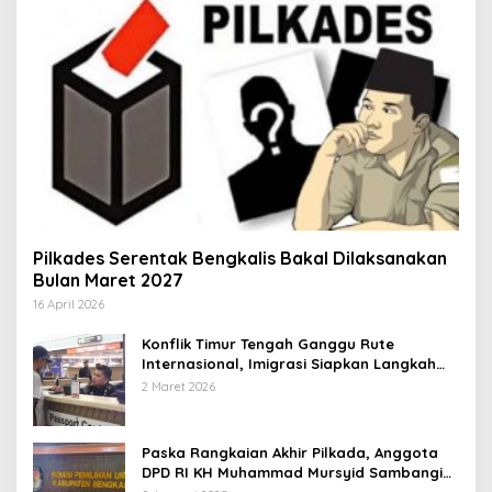
Pilkades Serentak Bengkalis Bakal Dilaksanakan
Bulan Maret 2027
16 April 2026
Konflik Timur Tengah Ganggu Rute
Internasional, Imigrasi Siapkan Langkah
Antisipatif
2 Maret 2026
Paska Rangkaian Akhir Pilkada, Anggota
DPD RI KH Muhammad Mursyid Sambangi