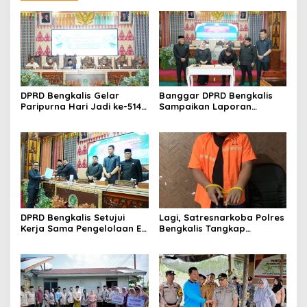
DPRD Bengkalis Gelar
Banggar DPRD Bengkalis
Paripurna Hari Jadi ke-514
Sampaikan Laporan
Bengkalis, Dalam
terhadap Ranperda
Semangat Membangun
Pertanggungjawaban
Negeri Junjungan.
Pelaksanaan APBD Tahun
Anggaran 2025
DPRD Bengkalis Setujui
Lagi, Satresnarkoba Polres
Kerja Sama Pengelolaan E-
Bengkalis Tangkap
Ticketing Ro-Ro Air Putih–
Pengedar Sabu di Bantan
Sungai Selari.
Air