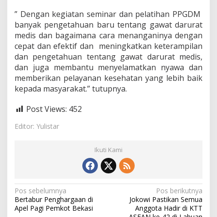
” Dengan kegiatan seminar dan pelatihan PPGDM
banyak pengetahuan baru tentang gawat darurat
medis dan bagaimana cara menanganinya dengan
cepat dan efektif dan meningkatkan keterampilan
dan pengetahuan tentang gawat darurat medis,
dan juga membantu menyelamatkan nyawa dan
memberikan pelayanan kesehatan yang lebih baik
kepada masyarakat.” tutupnya.
Post Views:
452
Editor: Yulistar
Ikuti Kami
N
Pos sebelumnya
Pos berikutnya
Bertabur Penghargaan di
Jokowi Pastikan Semua
a
Apel Pagi Pemkot Bekasi
Anggota Hadir di KTT
ASEAN ke-42 di Labuan