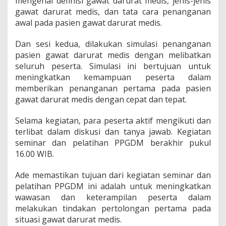
mengenai definisi gawat darurat medis, jenis-jenis
r
gawat darurat medis, dan tata cara penanganan
d
awal pada pasien gawat darurat medis.
a
n
P
Dan sesi kedua, dilakukan simulasi penanganan
e
pasien gawat darurat medis dengan melibatkan
l
seluruh peserta. Simulasi ini bertujuan untuk
a
meningkatkan kemampuan peserta dalam
t
i
memberikan penanganan pertama pada pasien
h
gawat darurat medis dengan cepat dan tepat.
a
n
Selama kegiatan, para peserta aktif mengikuti dan
P
terlibat dalam diskusi dan tanya jawab. Kegiatan
P
G
seminar dan pelatihan PPGDM berakhir pukul
D
16.00 WIB.
M
Ade memastikan tujuan dari kegiatan seminar dan
pelatihan PPGDM ini adalah untuk meningkatkan
wawasan dan keterampilan peserta dalam
melakukan tindakan pertolongan pertama pada
situasi gawat darurat medis.