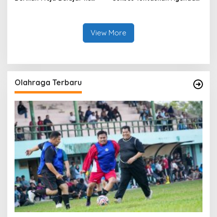
Pondok Pesantren Mutiara
Rakernas BEM SI XVIII di
Quran Boarding School
Universitas Sultan Ageng
Tirtayasa
View More
Olahraga Terbaru