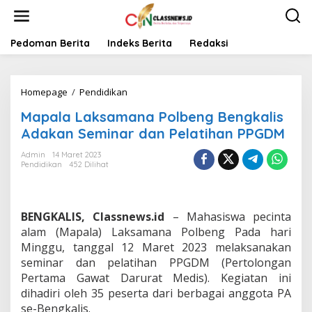
L
e
w
a
Pedoman Berita
Indeks Berita
Redaksi
t
i
k
Homepage
/
Pendidikan
M
e
a
k
Mapala Laksamana Polbeng Bengkalis
p
o
a
n
Adakan Seminar dan Pelatihan PPGDM
l
t
a
e
Admin
14 Maret 2023
Pendidikan
452 Dilihat
L
n
a
k
s
BENGKALIS, Classnews.id
– Mahasiswa pecinta
a
m
alam (Mapala) Laksamana Polbeng Pada hari
a
Minggu, tanggal 12 Maret 2023 melaksanakan
n
seminar dan pelatihan PPGDM (Pertolongan
a
Pertama Gawat Darurat Medis). Kegiatan ini
P
dihadiri oleh 35 peserta dari berbagai anggota PA
o
l
se-Bengkalis.