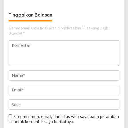
Quran Boarding School
Universitas Sultan Ageng
Tirtayasa
Tinggalkan Balasan
Alamat email Anda tidak akan dipublikasikan.
Ruas yang wajib
ditandai
*
Simpan nama, email, dan situs web saya pada peramban
ini untuk komentar saya berikutnya.