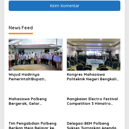
News Feed
Wujud Hadirnya
Kongres Mahasiswa
Pemerintah!Bupati
Politeknik Negeri Bengkalis
Kasmarni Serahkan
ke-XIX di gelar 19 – 28
Bantuan Korban Puting
Januari 2026
Beliung di Desa Api-Api.
Mahasiswa Polbeng
Rangkaian Electro Festival
Bergerak, Gelar
Competition 3 Himatro
Penggalangan Dana untuk
Polbeng Lancar dan Sukses
Korban Banjir dan Longsor
di Sumatera
Tim Pengabdian Polbeng
Delegasi BEM Polbeng
Berikan Meja Belajar ke
Sukses Tuntaskan Agenda