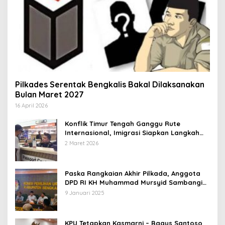
Pilkades Serentak Bengkalis Bakal Dilaksanakan
Bulan Maret 2027
16 April 2026
Konflik Timur Tengah Ganggu Rute
Internasional, Imigrasi Siapkan Langkah
Antisipatif
2 Maret 2026
Paska Rangkaian Akhir Pilkada, Anggota
DPD RI KH Muhammad Mursyid Sambangi
KPU Bengkalis
9 Januari 2025
KPU Tetapkan Kasmarni – Bagus Santoso