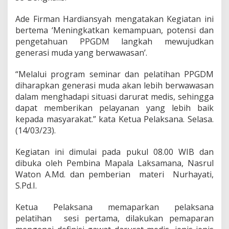
b
e
Ade Firman Hardiansyah mengatakan Kegiatan ini
n
bertema ‘Meningkatkan kemampuan, potensi dan
g
pengetahuan PPGDM langkah mewujudkan
B
e
generasi muda yang berwawasan’.
n
g
“Melalui program seminar dan pelatihan PPGDM
k
diharapkan generasi muda akan lebih berwawasan
a
dalam menghadapi situasi darurat medis, sehingga
l
i
dapat memberikan pelayanan yang lebih baik
s
kepada masyarakat.” kata Ketua Pelaksana. Selasa.
A
(14/03/23).
d
a
Kegiatan ini dimulai pada pukul 08.00 WIB dan
k
a
dibuka oleh Pembina Mapala Laksamana, Nasrul
n
Waton A.Md. dan pemberian materi Nurhayati,
S
S.Pd.I.
e
m
Ketua Pelaksana memaparkan pelaksana
i
n
pelatihan sesi pertama, dilakukan pemaparan
a