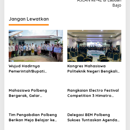
v
Bajo
i
g
Jangan Lewatkan
a
s
i
p
o
s
Wujud Hadirnya
Kongres Mahasiswa
Pemerintah!Bupati
Politeknik Negeri Bengkalis
Kasmarni Serahkan
ke-XIX di gelar 19 – 28
Bantuan Korban Puting
Januari 2026
Beliung di Desa Api-Api.
Mahasiswa Polbeng
Rangkaian Electro Festival
Bergerak, Gelar
Competition 3 Himatro
Penggalangan Dana untuk
Polbeng Lancar dan Sukses
Korban Banjir dan Longsor
di Sumatera
Tim Pengabdian Polbeng
Delegasi BEM Polbeng
Berikan Meja Belajar ke
Sukses Tuntaskan Agenda
Pondok Pesantren Mutiara
Rakernas BEM SI XVIII di