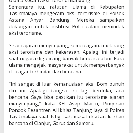
Ulama Kecam Aksi Teror di Bandung
a
Sementara itu, ratusan ulama di Kabupaten
n
Tasikmalaya mengecam aksi terorisme di Polsek
B
e
Astana Anyar Bandung. Mereka sampaikan
r
dukungan untuk institusi Polri dalam menindak
j
aksi terorisme.
a
l
Selain ajaran menyimpang, semua agama melarang
a
n
aksi terorisme dan kekerasan. Apalagi ini terjadi
N
saat negara diguncang banyak bencana alam. Para
o
ulama mengajak masyarakat untuk memperbanyak
r
doa agar terhindar dari bencana.
m
a
l
“Ini sangat di luar kemanusiaan aksi Bom bunuh
diri ini. Apalagi bangsa ini lagi berduka, ada
bencana. Saya bisa pastikan itu terorisme ajaran
menyimpang,” kata KH Asep Marfu, Pimpinan
Pondok Pesantren Al Ikhlas Tanjung Jaya di Polres
Tasikmalaya saat Istigosah masal doakan korban
bencana di Cianjur, Garut dan Semeru.