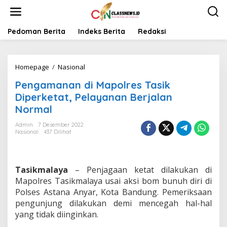
L
e
w
a
Pedoman Berita
Indeks Berita
Redaksi
t
i
k
Homepage
/
Nasional
P
e
e
k
Pengamanan di Mapolres Tasik
n
o
g
n
Diperketat, Pelayanan Berjalan
a
t
Normal
m
e
a
n
Admin
7 Desember 2022
n
Nasional
437 Dilihat
a
n
d
i
Tasikmalaya
– Penjagaan ketat dilakukan di
M
Mapolres Tasikmalaya usai aksi bom bunuh diri di
a
Polses Astana Anyar, Kota Bandung. Pemeriksaan
p
pengunjung dilakukan demi mencegah hal-hal
o
l
yang tidak diinginkan.
r