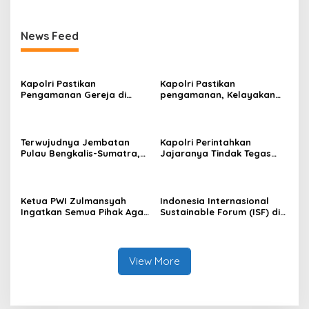
News Feed
Kapolri Pastikan
Kapolri Pastikan
Pengamanan Gereja di
pengamanan, Kelayakan
Surabaya
Kapal, dan Mitigasi
Bencana Libur Natal dan
Tahun Baru
Terwujudnya Jembatan
Kapolri Perintahkan
Pulau Bengkalis-Sumatra,
Jajaranya Tindak Tegas
Iyeth : Visi Menjaga
Bagi Pelaku Judi Online,
Kedaulatan NKRI Presiden
Narkoba dan
Prabowo
Penyeludupan
Ketua PWI Zulmansyah
Indonesia Internasional
Ingatkan Semua Pihak Agar
Sustainable Forum (ISF) di
Abaikan Semua Produk
Jakarta, PHR Komitmen
Hendri CH Bangun
Penerapan Energi Hijau di
WK Rokan
View More