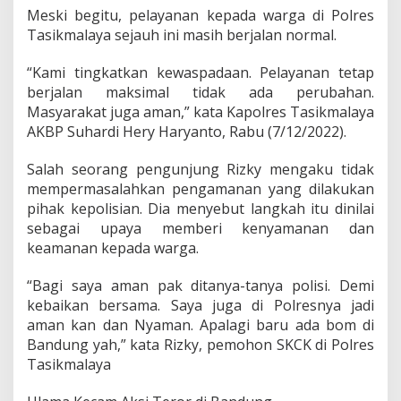
e
Meski begitu, pelayanan kepada warga di Polres
s
Tasikmalaya sejauh ini masih berjalan normal.
T
a
“Kami tingkatkan kewaspadaan. Pelayanan tetap
s
i
berjalan maksimal tidak ada perubahan.
k
Masyarakat juga aman,” kata Kapolres Tasikmalaya
D
AKBP Suhardi Hery Haryanto, Rabu (7/12/2022).
i
p
Salah seorang pengunjung Rizky mengaku tidak
e
r
mempermasalahkan pengamanan yang dilakukan
k
pihak kepolisian. Dia menyebut langkah itu dinilai
e
sebagai upaya memberi kenyamanan dan
t
keamanan kepada warga.
a
t
,
“Bagi saya aman pak ditanya-tanya polisi. Demi
P
kebaikan bersama. Saya juga di Polresnya jadi
e
aman kan dan Nyaman. Apalagi baru ada bom di
l
Bandung yah,” kata Rizky, pemohon SKCK di Polres
a
y
Tasikmalaya
a
n