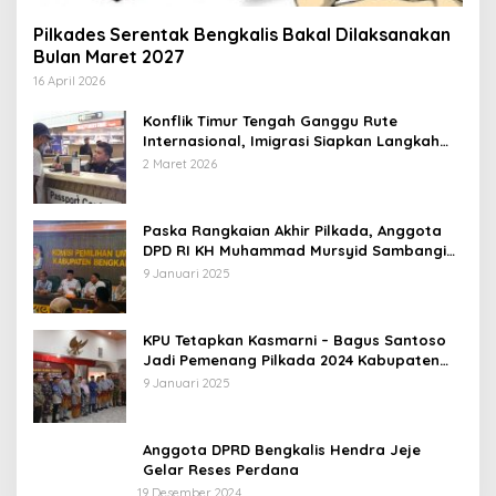
Pilkades Serentak Bengkalis Bakal Dilaksanakan
Bulan Maret 2027
16 April 2026
Konflik Timur Tengah Ganggu Rute
Internasional, Imigrasi Siapkan Langkah
Antisipatif
2 Maret 2026
Paska Rangkaian Akhir Pilkada, Anggota
DPD RI KH Muhammad Mursyid Sambangi
KPU Bengkalis
9 Januari 2025
KPU Tetapkan Kasmarni – Bagus Santoso
Jadi Pemenang Pilkada 2024 Kabupaten
Bengkalis
9 Januari 2025
Anggota DPRD Bengkalis Hendra Jeje
Gelar Reses Perdana
19 Desember 2024