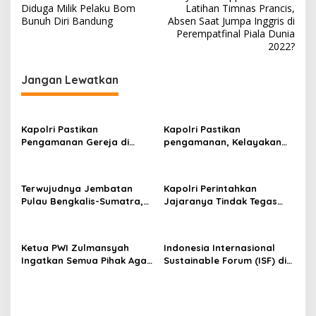
a
Diduga Milik Pelaku Bom
Latihan Timnas Prancis,
v
Bunuh Diri Bandung
Absen Saat Jumpa Inggris di
Perempatfinal Piala Dunia
i
2022?
g
Jangan Lewatkan
a
s
i
Kapolri Pastikan
Kapolri Pastikan
p
Pengamanan Gereja di
pengamanan, Kelayakan
Surabaya
Kapal, dan Mitigasi
o
Bencana Libur Natal dan
s
Tahun Baru
Terwujudnya Jembatan
Kapolri Perintahkan
Pulau Bengkalis-Sumatra,
Jajaranya Tindak Tegas
Iyeth : Visi Menjaga
Bagi Pelaku Judi Online,
Kedaulatan NKRI Presiden
Narkoba dan
Prabowo
Penyeludupan
Ketua PWI Zulmansyah
Indonesia Internasional
Ingatkan Semua Pihak Agar
Sustainable Forum (ISF) di
Abaikan Semua Produk
Jakarta, PHR Komitmen
Hendri CH Bangun
Penerapan Energi Hijau di
WK Rokan