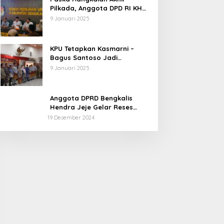
Pilkada, Anggota DPD RI KH
Muhammad Mursyid
9 Januari 2025
Sambangi KPU Bengkalis
KPU Tetapkan Kasmarni –
Bagus Santoso Jadi
Pemenang Pilkada 2024
9 Januari 2025
Kabupaten Bengkalis
Anggota DPRD Bengkalis
Hendra Jeje Gelar Reses
Perdana
19 Desember 2024