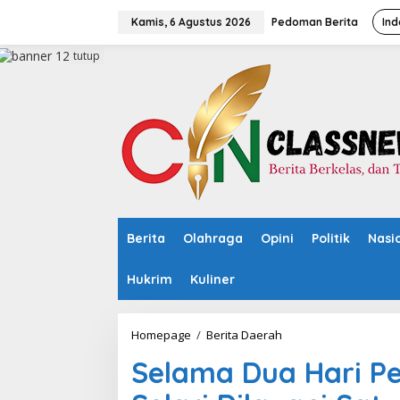
L
e
Kamis, 6 Agustus 2026
Pedoman Berita
Ind
w
a
tutup
t
i
k
e
k
o
n
t
e
n
Berita
Olahraga
Opini
Politik
Nasi
Hukrim
Kuliner
Homepage
/
Berita Daerah
S
e
Selama Dua Hari P
l
a
m