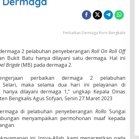
tu Dermaga
Perbaikan Dermaga Roro Bengkalis
 dermaga 2 pelabuhan penyeberangan
Roll On Roll Off
an Bukit Batu hanya dilayani satu dermaga. Hal ini
el Brigde
(MB) pada dermaga 2.
engerjaan perbaikan dermaga 2 pelabuhan
 Selari, maka selama dua hari ini pelayanan di
i hanya dilayani dermaga 1,” ungkap Kepala Dinas
en Bengkalis Agus Sofyan, Senin 27 Maret 2023
dermaga di pelabuhan penyeberangan
RoRo
Sungai
erhubungan menyampaikan permohonan maaf kepada
angan.
knyamanan ini. Insya-Allah, kami menargetkan pada