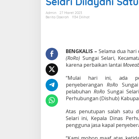
Selari Dilayani Sa
a
D
Admin
27 Maret 2023
u
Berita Daerah
1134 Dilihat
a
H
a
r
i
P
BENGKALIS –
Selama dua hari
e
(RoRo)
Sungai Selari, Kecamat
l
karena perbaikan lantai
Moveab
a
b
“Mulai hari ini, ada p
u
h
penyeberangan
RoRo
Sungai
a
pelabuhan
RoRo
Sungai Selar
n
Perhubungan (Dishub) Kabupat
R
o
Atas penutupan salah satu 
R
o
Selari ini, Kepala Dinas P
S
pengguna jasa kapal penyeber
u
n
“Kami mohon maaf atas ketida