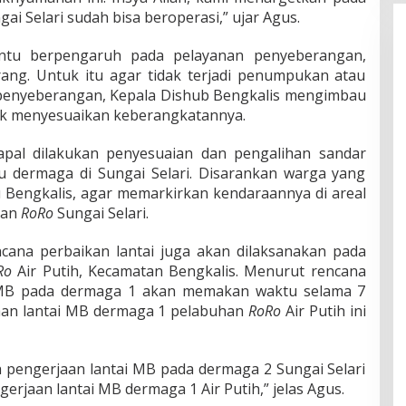
ai Selari sudah bisa beroperasi,” ujar Agus.
ntu berpengaruh pada pelayanan penyeberangan,
rang. Untuk itu agar tidak terjadi penumpukan atau
 penyeberangan, Kepala Dishub Bengkalis mengimbau
k menyesuaikan keberangkatannya.
apal dilakukan penyesuaian dan pengalihan sandar
 dermaga di Sungai Selari. Disarankan warga yang
 Bengkalis, agar memarkirkan kendaraannya di areal
gan
RoRo
Sungai Selari.
cana perbaikan lantai juga akan dilaksanakan pada
Ro
Air Putih, Kecamatan Bengkalis. Menurut rencana
i MB pada dermaga 1 akan memakan waktu selama 7
aan lantai MB dermaga 1 pelabuhan
RoRo
Air Putih ini
ah pengerjaan lantai MB pada dermaga 2 Sungai Selari
ngerjaan lantai MB dermaga 1 Air Putih,” jelas Agus.