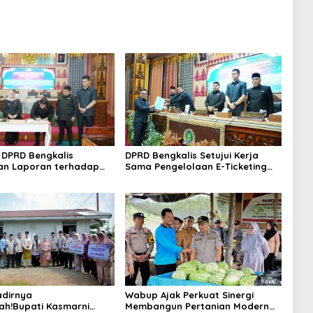
DPRD Bengkalis
DPRD Bengkalis Setujui Kerja
an Laporan terhadap
Sama Pengelolaan E-Ticketing
a Pertanggungjawaban
Ro-Ro Air Putih–Sungai Selari.
aan APBD Tahun
n 2025
dirnya
Wabup Ajak Perkuat Sinergi
ah!Bupati Kasmarni
Membangun Pertanian Modern