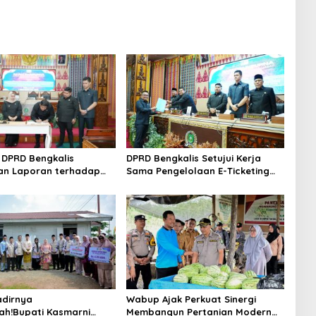
DPRD Bengkalis
DPRD Bengkalis Setujui Kerja
an Laporan terhadap
Sama Pengelolaan E-Ticketing
a Pertanggungjawaban
Ro-Ro Air Putih–Sungai Selari.
aan APBD Tahun
n 2025
dirnya
Wabup Ajak Perkuat Sinergi
ah!Bupati Kasmarni
Membangun Pertanian Modern