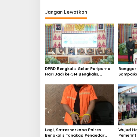
i
Jangan Lewatkan
g
a
s
i
p
o
s
DPRD Bengkalis Gelar Paripurna
Banggar 
Hari Jadi ke-514 Bengkalis,
Sampaik
Dalam Semangat Membangun
Ranperd
Negeri Junjungan.
Pelaksan
Anggara
Lagi, Satresnarkoba Polres
Wujud Ha
Bengkalis Tangkap Pengedar
Pemerint