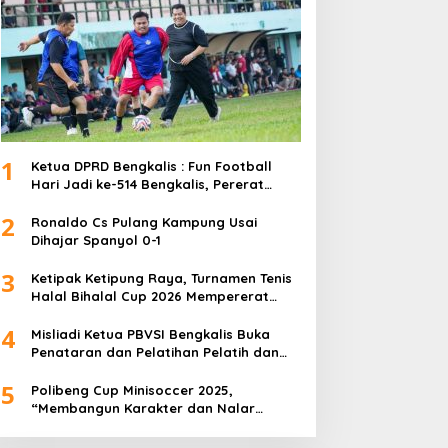
1
Ketua DPRD Bengkalis : Fun Football
Hari Jadi ke-514 Bengkalis, Pererat
Silaturahmi dan Perkuat Sinergitas.
2
Ronaldo Cs Pulang Kampung Usai
Dihajar Spanyol 0-1
3
Ketipak Ketipung Raya, Turnamen Tenis
Halal Bihalal Cup 2026 Mempererat
Kebersamaan Di Idul Fitri.
4
Misliadi Ketua PBVSI Bengkalis Buka
Penataran dan Pelatihan Pelatih dan
Wasit Tingkat Daerah
5
Polibeng Cup Minisoccer 2025,
“Membangun Karakter dan Nalar
Kompetitif Melalui Lapangan Hijau”.