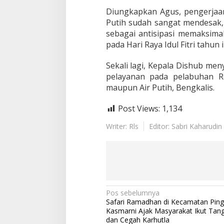
a
Diungkapkan Agus, pengerjaa
g
a
Putih sudah sangat mendesak, 
sebagai antisipasi memaksima
pada Hari Raya Idul Fitri tahun i
Sekali lagi, Kepala Dishub m
pelayanan pada pelabuhan R
maupun Air Putih, Bengkalis.
Post Views:
1,134
Writer: Rls
Editor: Sabri Kaharudin
N
Pos sebelumnya
Safari Ramadhan di Kecamatan Pingg
a
Kasmarni Ajak Masyarakat Ikut Tanga
v
dan Cegah Karhutla