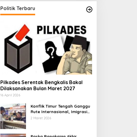
Politik Terbaru
Pilkades Serentak Bengkalis Bakal
Dilaksanakan Bulan Maret 2027
16 April 2026
Konflik Timur Tengah Ganggu
Rute Internasional, Imigrasi
Siapkan Langkah Antisipatif
2 Maret 2026
Paska Rangkaian Akhir