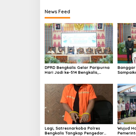
News Feed
DPRD Bengkalis Gelar Paripurna
Banggar 
Hari Jadi ke-514 Bengkalis,
Sampaik
Dalam Semangat Membangun
Ranperd
Negeri Junjungan.
Pelaksan
Anggara
Lagi, Satresnarkoba Polres
Wujud Ha
Bengkalis Tangkap Pengedar
Pemerint