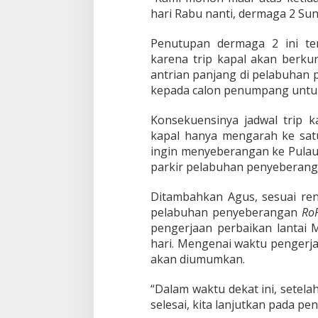
g
hari Rabu nanti, dermaga 2 Sung
a
i
S
Penutupan dermaga 2 ini te
e
karena trip kapal akan berku
l
antrian panjang di pelabuhan
a
kepada calon penumpang untu
r
i
D
Konsekuensinya jadwal trip k
i
kapal hanya mengarah ke satu
l
ingin menyeberangan ke Pulau
a
parkir pelabuhan penyeberan
y
a
n
Ditambahkan Agus, sesuai ren
i
pelabuhan penyeberangan
Ro
S
pengerjaan perbaikan lanta
a
hari. Mengenai waktu pengerj
t
u
akan diumumkan.
D
e
“Dalam waktu dekat ini, setel
r
selesai, kita lanjutkan pada pe
m