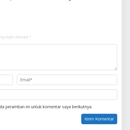
 Bantuan Korban Puting
Saat Menghadiri Panen
i Desa Api-Api.
Semangka Milik Petani Milenial.
ng wajib ditandai
*
da peramban ini untuk komentar saya berikutnya.