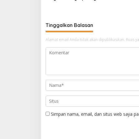
Sabu di Bantan Air
Serahkan
Beliung d
Tinggalkan Balasan
Alamat email Anda tidak akan dipublikasikan.
Ruas ya
Simpan nama, email, dan situs web saya pa