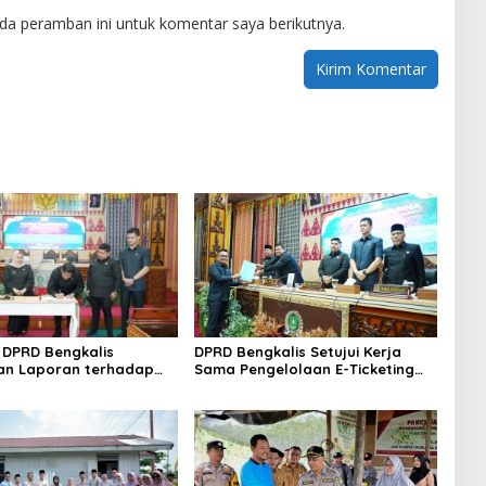
da peramban ini untuk komentar saya berikutnya.
DPRD Bengkalis
DPRD Bengkalis Setujui Kerja
an Laporan terhadap
Sama Pengelolaan E-Ticketing
a Pertanggungjawaban
Ro-Ro Air Putih–Sungai Selari.
aan APBD Tahun
n 2025