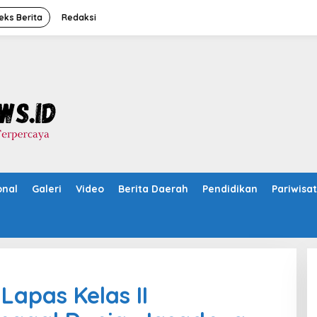
eks Berita
Redaksi
onal
Galeri
Video
Berita Daerah
Pendidikan
Pariwisa
Lapas Kelas II