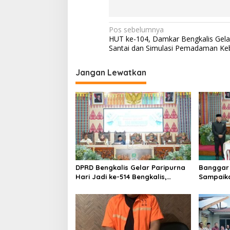
a
,
J
N
Pos sebelumnya
a
HUT ke-104, Damkar Bengkalis Gelar
s
a
Santai dan Simulasi Pemadaman Ke
a
v
d
n
i
Jangan Lewatkan
y
a
g
D
a
i
b
s
a
i
w
a
p
k
o
e
J
DPRD Bengkalis Gelar Paripurna
Banggar 
s
a
Hari Jadi ke-514 Bengkalis,
Sampaik
k
Dalam Semangat Membangun
Ranperd
a
Negeri Junjungan.
Pelaksan
r
Anggara
t
a