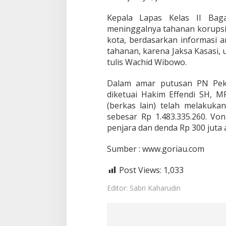
a
g
Kepala Lapas Kelas II Bag
a
meninggalnya tahanan korupsi
n
s
kota, berdasarkan informasi 
i
tahanan, karena Jaksa Kasasi, u
a
tulis Wachid Wibowo.
p
i
Dalam amar putusan PN Peka
a
p
diketuai Hakim Effendi SH, 
i
(berkas lain) telah melakuka
M
sebesar Rp 1.483.335.260. V
e
penjara dan denda Rp 300 juta
n
i
n
Sumber : www.goriau.com
g
g
Post Views:
1,033
a
l
Editor: Sabri Kaharudin
D
u
n
i