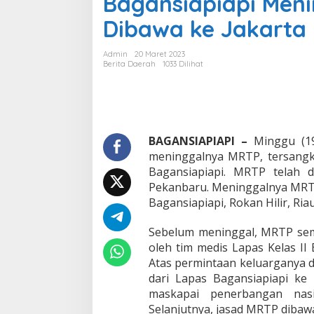
Bagansiapiapi Meni
a
Dibawa ke Jakarta
n
K
o
Admin
20 Maret 2023
r
Berita Daerah
1033 Dilihat
u
p
s
i
d
i
BAGANSIAPIAPI –
Minggu (19/
L
meninggalnya MRTP, tersang
a
Bagansiapiapi. MRTP telah 
p
Pekanbaru. Meninggalnya MRTP 
a
Bagansiapiapi, Rokan Hilir, Riau
s
K
e
Sebelum meninggal, MRTP sem
l
oleh tim medis Lapas Kelas II
a
Atas permintaan keluarganya 
s
dari Lapas Bagansiapiapi ke
I
I
maskapai penerbangan nasi
B
Selanjutnya, jasad MRTP dibaw