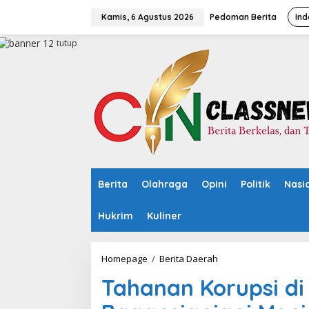
L
e
Kamis, 6 Agustus 2026
Pedoman Berita
Ind
w
a
tutup
t
i
k
e
k
o
n
t
e
n
Berita
Olahraga
Opini
Politik
Nasi
Hukrim
Kuliner
Homepage
/
Berita Daerah
T
a
Tahanan Korupsi di 
h
a
n