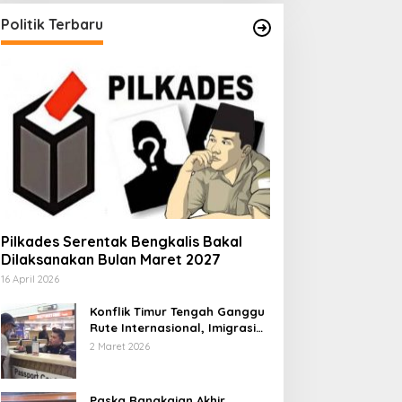
Politik Terbaru
Pilkades Serentak Bengkalis Bakal
Dilaksanakan Bulan Maret 2027
16 April 2026
Konflik Timur Tengah Ganggu
Rute Internasional, Imigrasi
Siapkan Langkah Antisipatif
2 Maret 2026
Paska Rangkaian Akhir