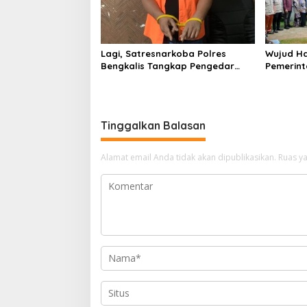
Lagi, Satresnarkoba Polres
Wujud Ha
Bengkalis Tangkap Pengedar
Pemerint
Sabu di Bantan Air
Serahkan
Beliung d
Tinggalkan Balasan
Alamat email Anda tidak akan dipublikasikan.
Ruas ya