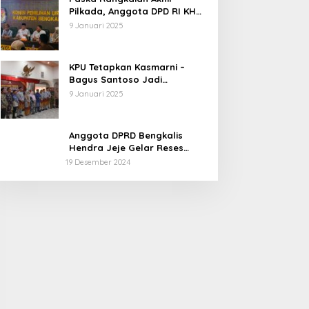
Pilkada, Anggota DPD RI KH
Muhammad Mursyid
9 Januari 2025
Sambangi KPU Bengkalis
KPU Tetapkan Kasmarni –
Bagus Santoso Jadi
Pemenang Pilkada 2024
9 Januari 2025
Kabupaten Bengkalis
Anggota DPRD Bengkalis
Hendra Jeje Gelar Reses
Perdana
19 Desember 2024