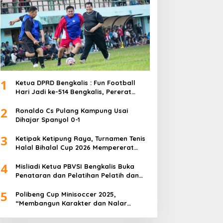
1
Ketua DPRD Bengkalis : Fun Football
Hari Jadi ke-514 Bengkalis, Pererat
Silaturahmi dan Perkuat Sinergitas.
2
Ronaldo Cs Pulang Kampung Usai
Dihajar Spanyol 0-1
3
Ketipak Ketipung Raya, Turnamen Tenis
Halal Bihalal Cup 2026 Mempererat
Kebersamaan Di Idul Fitri.
4
Misliadi Ketua PBVSI Bengkalis Buka
Penataran dan Pelatihan Pelatih dan
Wasit Tingkat Daerah
5
Polibeng Cup Minisoccer 2025,
“Membangun Karakter dan Nalar
Kompetitif Melalui Lapangan Hijau”.