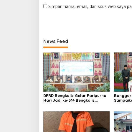
Simpan nama, email, dan situs web saya pa
News Feed
DPRD Bengkalis Gelar Paripurna
Banggar 
Hari Jadi ke-514 Bengkalis,
Sampaik
Dalam Semangat Membangun
Ranperd
Negeri Junjungan.
Pelaksan
Anggara