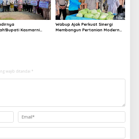
dirnya
Wabup Ajak Perkuat Sinergi
ah!Bupati Kasmarni
Membangun Pertanian Modern
 Bantuan Korban Puting
Saat Menghadiri Panen
i Desa Api-Api.
Semangka Milik Petani Milenial.
ng wajib ditandai
*