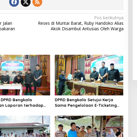
Pos berikutnya
 Jalan
Reses di Muntai Barat, Ruby Handoko Alias
bakaran
Akok Disambut Antusias Oleh Warga
DPRD Bengkalis
DPRD Bengkalis Setujui Kerja
an Laporan terhadap
Sama Pengelolaan E-Ticketing
a Pertanggungjawaban
Ro-Ro Air Putih–Sungai Selari.
aan APBD Tahun
n 2025