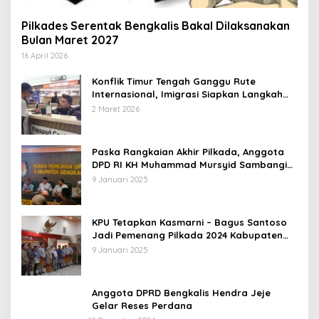
Pilkades Serentak Bengkalis Bakal Dilaksanakan
Bulan Maret 2027
16 April 2026
Konflik Timur Tengah Ganggu Rute
Internasional, Imigrasi Siapkan Langkah
Antisipatif
2 Maret 2026
Paska Rangkaian Akhir Pilkada, Anggota
DPD RI KH Muhammad Mursyid Sambangi
KPU Bengkalis
9 Januari 2025
KPU Tetapkan Kasmarni – Bagus Santoso
Jadi Pemenang Pilkada 2024 Kabupaten
Bengkalis
9 Januari 2025
Anggota DPRD Bengkalis Hendra Jeje
Gelar Reses Perdana