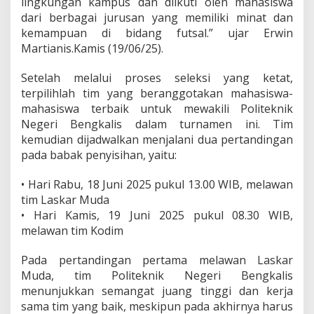
lingkungan kampus dan diikuti oleh mahasiswa
a
dari berbagai jurusan yang memiliki minat dan
m
kemampuan di bidang futsal.” ujar Erwin
e
n
Martianis.Kamis (19/06/25).
F
u
Setelah melalui proses seleksi yang ketat,
t
terpilihlah tim yang beranggotakan mahasiswa-
s
mahasiswa terbaik untuk mewakili Politeknik
a
l
Negeri Bengkalis dalam turnamen ini. Tim
B
kemudian dijadwalkan menjalani dua pertandingan
h
pada babak penyisihan, yaitu:
a
y
• Hari Rabu, 18 Juni 2025 pukul 13.00 WIB, melawan
a
n
tim Laskar Muda
g
• Hari Kamis, 19 Juni 2025 pukul 08.30 WIB,
k
melawan tim Kodim
a
r
Pada pertandingan pertama melawan Laskar
a
3
Muda, tim Politeknik Negeri Bengkalis
menunjukkan semangat juang tinggi dan kerja
sama tim yang baik, meskipun pada akhirnya harus