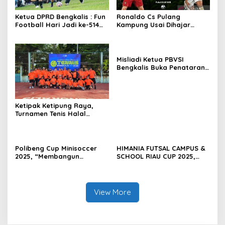
Ketua DPRD Bengkalis : Fun
Ronaldo Cs Pulang
Football Hari Jadi ke-514
Kampung Usai Dihajar
Bengkalis, Pererat
Spanyol 0-1
Silaturahmi dan Perkuat
Sinergitas.
Misliadi Ketua PBVSI
Bengkalis Buka Penataran
dan Pelatihan Pelatih dan
Wasit Tingkat Daerah
Ketipak Ketipung Raya,
Turnamen Tenis Halal
Bihalal Cup 2026
Mempererat Kebersamaan
Di Idul Fitri.
Polibeng Cup Minisoccer
HIMANIA FUTSAL CAMPUS &
2025, “Membangun
SCHOOL RIAU CUP 2025,
Karakter dan Nalar
Wujud Sportivitas dan
Kompetitif Melalui
Kolaborasi Mahasiswa se-
Lapangan Hijau”.
Riau
View More