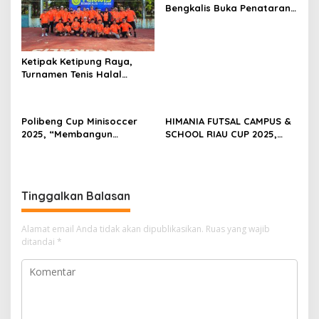
Bengkalis Buka Penataran
dan Pelatihan Pelatih dan
Wasit Tingkat Daerah
Ketipak Ketipung Raya,
Turnamen Tenis Halal
Bihalal Cup 2026
Mempererat Kebersamaan
Di Idul Fitri.
Polibeng Cup Minisoccer
HIMANIA FUTSAL CAMPUS &
2025, “Membangun
SCHOOL RIAU CUP 2025,
Karakter dan Nalar
Wujud Sportivitas dan
Kompetitif Melalui
Kolaborasi Mahasiswa se-
Lapangan Hijau”.
Riau
Tinggalkan Balasan
Alamat email Anda tidak akan dipublikasikan.
Ruas yang wajib
ditandai
*