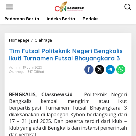
L
e
w
a
Pedoman Berita
Indeks Berita
Redaksi
t
i
k
Homepage
/
Olahraga
T
e
i
k
Tim Futsal Politeknik Negeri Bengkalis
m
o
F
n
Ikuti Turnamen Futsal Bhayangkara 3
u
t
t
e
Admin
19 Juni 2025
Olahraga
347 Dilihat
s
n
a
l
P
BENGKALIS, Classnews.id
– Politeknik Negeri
o
l
Bengkalis kembali mengirim atau ikut
i
berpartisipasi Turnamen Futsal Bhayangkara 3
t
dilaksanakan di lapangan Kybon berlangsung dari
e
17 – 21 Juni 2025. Dan peserta terdiri dari klub –
k
klub yang ada di Bengkalis dan instansi pemerintah
n
i
dan vertikal.