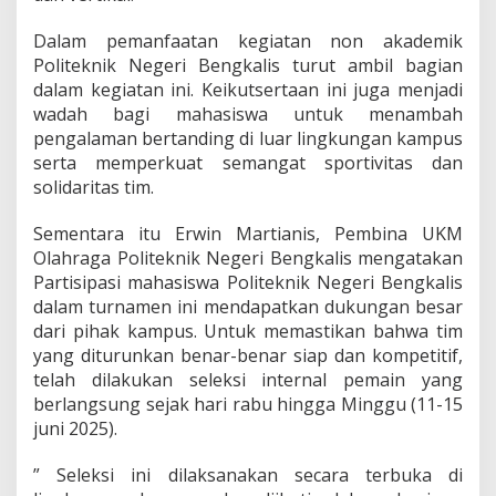
k
N
Dalam pemanfaatan kegiatan non akademik
e
Politeknik Negeri Bengkalis turut ambil bagian
g
dalam kegiatan ini. Keikutsertaan ini juga menjadi
e
r
wadah bagi mahasiswa untuk menambah
i
pengalaman bertanding di luar lingkungan kampus
B
serta memperkuat semangat sportivitas dan
e
solidaritas tim.
n
g
k
Sementara itu Erwin Martianis, Pembina UKM
a
Olahraga Politeknik Negeri Bengkalis mengatakan
l
Partisipasi mahasiswa Politeknik Negeri Bengkalis
i
dalam turnamen ini mendapatkan dukungan besar
s
I
dari pihak kampus. Untuk memastikan bahwa tim
k
yang diturunkan benar-benar siap dan kompetitif,
u
telah dilakukan seleksi internal pemain yang
t
berlangsung sejak hari rabu hingga Minggu (11-15
i
juni 2025).
T
u
r
” Seleksi ini dilaksanakan secara terbuka di
n