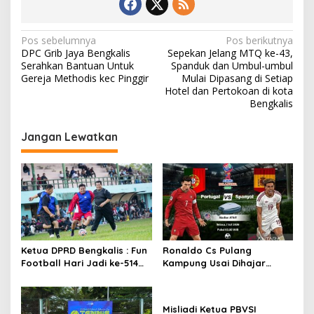
N
Pos sebelumnya
Pos berikutnya
DPC Grib Jaya Bengkalis
Sepekan Jelang MTQ ke-43,
a
Serahkan Bantuan Untuk
Spanduk dan Umbul-umbul
v
Gereja Methodis kec Pinggir
Mulai Dipasang di Setiap
Hotel dan Pertokoan di kota
i
Bengkalis
g
Jangan Lewatkan
a
s
i
p
o
s
Ketua DPRD Bengkalis : Fun
Ronaldo Cs Pulang
Football Hari Jadi ke-514
Kampung Usai Dihajar
Bengkalis, Pererat
Spanyol 0-1
Silaturahmi dan Perkuat
Sinergitas.
Misliadi Ketua PBVSI