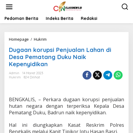
L
e
w
a
Pedoman Berita
Indeks Berita
Redaksi
t
i
k
Homepage
/
Hukrim
D
e
u
k
Dugaan korupsi Penjualan Lahan di
g
o
a
n
Desa Pematang Duku Naik
a
t
Kepenyidikan
n
e
k
n
Admin
14 Maret 2023
o
Hukrim
824 Dilihat
r
u
p
s
BENGKALIS, – Perkara dugaan korupsi penjualan
i
hutan negara dengan terperiksa Kepala Desa
P
Pematang Duku, Badrun naik kepenyidikan.
e
n
Hal ini diungkapkan Kasat Reskrim Polres
j
u
Bengkalis melalui Kanit Tipikor Iptu Hasan Basri.