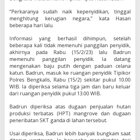
a
l
“Perkaranya sudah naik kepenyidikan, tinggal
a
menghitung kerugian negara,” kata Hasan
n
beberapa hari lalu.
L
a
h
Informasi yang berhasil dihimpun, setelah
a
beberapa kali tidak memenuhi panggilan penyidik,
n
akhirnya pada Rabu (15/2/23) lalu Badrun
d
memenuhi panggilan penyidik. Ia datang
i
D
mengenakan baju putih dengan paduan celana
e
katun. Badrun, masuk ke ruangan penyidik Tipikor
s
Polres Bengkalis, Rabu (15/2) sekitar pukul 10.00
a
WIB. Ia diperiksa selama tiga jam dan baru keluar
P
e
dari ruangan penyidik pukul 13.00 WIB.
m
a
Badrun diperiksa atas dugaan penjualan hutan
t
produksi terbatas (HPT) mangrove dan dugaan
a
peneribatan SKT ganda di lahan tersebut.
n
g
D
Usai diperiksa, Badrun lebih banyak bungkam saat
u