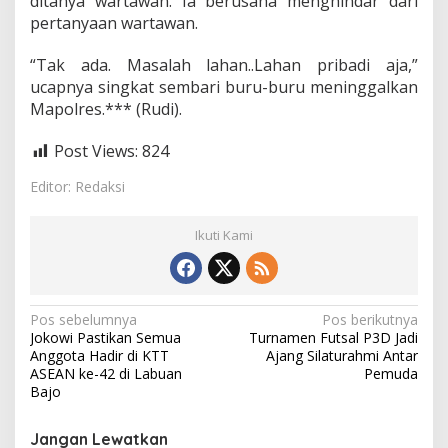
ditanya wartawan. Ia berusaha menghindar dari
k
pertanyaan wartawan.
u
N
“Tak ada. Masalah lahan..Lahan pribadi aja,”
a
i
ucapnya singkat sembari buru-buru meninggalkan
k
Mapolres.*** (Rudi).
K
e
Post Views:
824
p
e
Editor: Redaksi
n
y
i
Ikuti Kami
d
i
k
a
n
N
Pos sebelumnya
Pos berikutnya
Jokowi Pastikan Semua
Turnamen Futsal P3D Jadi
a
Anggota Hadir di KTT
Ajang Silaturahmi Antar
v
ASEAN ke-42 di Labuan
Pemuda
Bajo
i
g
Jangan Lewatkan