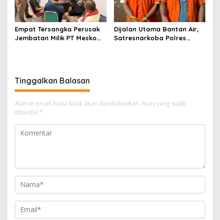
Empat Tersangka Perusak
Dijalan Utama Bantan Air,
Jembatan Milik PT Meskom
Satresnarkoba Polres
Agro Sarimas Dilimpahkan
Bengkalis Ringkus Dua
Ke Kejari Bengkalis
Terduga Pengedar Sabu
Tinggalkan Balasan
Alamat email Anda tidak akan dipublikasikan.
Ruas yang wajib
ditandai
*