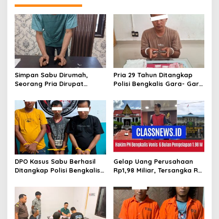
a
s
i
p
o
s
Simpan Sabu Dirumah,
Pria 29 Tahun Ditangkap
Seorang Pria Dirupat
Polisi Bengkalis Gara- Gara
Ditangkap Polisi
Simpan Sabu
DPO Kasus Sabu Berhasil
Gelap Uang Perusahaan
Ditangkap Polisi Bengkalis,
Rp1,98 Miliar, Tersangka RS
Dua Rekannya Turut
Di Vonis 6 Bulan Oleh Hakim
Diringkus
PN Bengkalis, JPU Ajukan
Banding