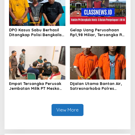
DPO Kasus Sabu Berhasil
Gelap Uang Perusahaan
Ditangkap Polisi Bengkalis,
Rp1,98 Miliar, Tersangka RS
Dua Rekannya Turut
Di Vonis 6 Bulan Oleh Hakim
Diringkus
PN Bengkalis, JPU Ajukan
Banding
Empat Tersangka Perusak
Dijalan Utama Bantan Air,
Jembatan Milik PT Meskom
Satresnarkoba Polres
Agro Sarimas Dilimpahkan
Bengkalis Ringkus Dua
Ke Kejari Bengkalis
Terduga Pengedar Sabu
View More