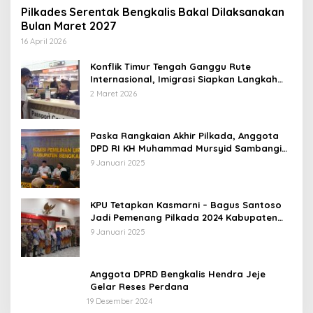
Pilkades Serentak Bengkalis Bakal Dilaksanakan
Bulan Maret 2027
16 April 2026
Konflik Timur Tengah Ganggu Rute
Internasional, Imigrasi Siapkan Langkah
Antisipatif
2 Maret 2026
Paska Rangkaian Akhir Pilkada, Anggota
DPD RI KH Muhammad Mursyid Sambangi
KPU Bengkalis
9 Januari 2025
KPU Tetapkan Kasmarni – Bagus Santoso
Jadi Pemenang Pilkada 2024 Kabupaten
Bengkalis
9 Januari 2025
Anggota DPRD Bengkalis Hendra Jeje
Gelar Reses Perdana
19 Desember 2024