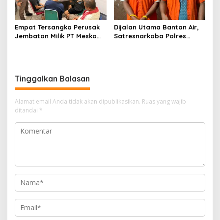
Empat Tersangka Perusak
Dijalan Utama Bantan Air,
Jembatan Milik PT Meskom
Satresnarkoba Polres
Agro Sarimas Dilimpahkan
Bengkalis Ringkus Dua
Ke Kejari Bengkalis
Terduga Pengedar Sabu
Tinggalkan Balasan
Alamat email Anda tidak akan dipublikasikan.
Ruas yang wajib
ditandai
*