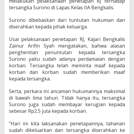
melakukan pelaksanaan penetapan RJ terhadap
r
tersangka Surono di Lapas Kelas IIA Bengkalis.
i
B
e
Surono dibebaskan dari tuntutan hukuman dan
n
diserahkan kepada pihak keluarga.
g
k
Usai pelaksanaan penetapan RJ, Kajari Bengkalis
a
Zainur Arifin Syah mengatakan, bahwa alasan
l
i
penghentian penuntutan kepada tersangka
s
Surono yaitu sudah adanya perdamaian dengan
H
korban. Tersangka telah meminta maaf kepada
e
korban dan korban sudah memberikan maaf
n
kepada tersangka.
t
i
k
Serta, perkara ini ancaman hukumannya maksimal
a
di bawah lima tahun. Tidak hanya itu, tersangka
n
Surono juga sudah membayar kerugian kepada
K
sebesar Rp2,5 juta kepada korban.
a
s
u
“Hari ini kita laksanakan penetapannya, tahanan
s
sudah dikeluarkan dan tersangka diserahkan ke
P