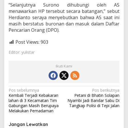
“Selanjutnya Surono dihubungi oleh AS
menawarkan HP tersebut secara batangan,” sebut
Herdianto seraya menyebutkan bahwa AS saat ini
masih berstatus buronan dan masuk dalam Daftar
Pencarian Orang (DPO).
Post Views:
903
Editor: yulistar
Ikuti Kami
N
Pos sebelumnya
Pos berikutnya
Kembali Terjadi Kebakaran
Petani di Bhatin Solapan
a
lahan di 3 Kecamatan Tim
Nyambi Jadi Bandar Sabu Di
v
Gabungan Masih Berupaya
Tangkap Polisi di Tepi Jalan
Melakukan Pemadaman
i
g
Jangan Lewatkan