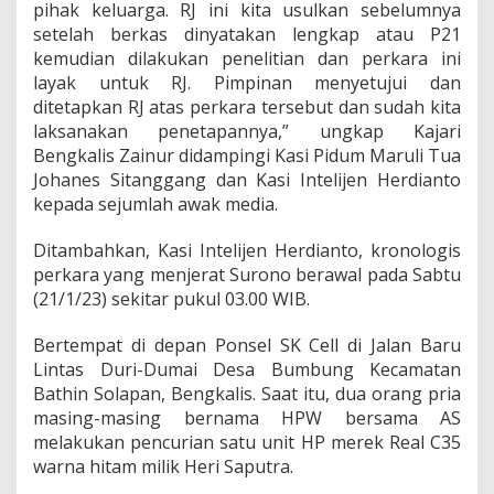
pihak keluarga. RJ ini kita usulkan sebelumnya
e
setelah berkas dinyatakan lengkap atau P21
n
a
kemudian dilakukan penelitian dan perkara ini
d
layak untuk RJ. Pimpinan menyetujui dan
a
ditetapkan RJ atas perkara tersebut dan sudah kita
h
laksanakan penetapannya,” ungkap Kajari
H
P
Bengkalis Zainur didampingi Kasi Pidum Maruli Tua
C
Johanes Sitanggang dan Kasi Intelijen Herdianto
u
kepada sejumlah awak media.
r
i
Ditambahkan, Kasi Intelijen Herdianto, kronologis
a
n
perkara yang menjerat Surono berawal pada Sabtu
(21/1/23) sekitar pukul 03.00 WIB.
Bertempat di depan Ponsel SK Cell di Jalan Baru
Lintas Duri-Dumai Desa Bumbung Kecamatan
Bathin Solapan, Bengkalis. Saat itu, dua orang pria
masing-masing bernama HPW bersama AS
melakukan pencurian satu unit HP merek Real C35
warna hitam milik Heri Saputra.