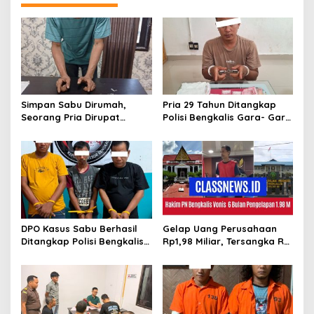
a
s
i
p
o
s
Simpan Sabu Dirumah,
Pria 29 Tahun Ditangkap
Seorang Pria Dirupat
Polisi Bengkalis Gara- Gara
Ditangkap Polisi
Simpan Sabu
DPO Kasus Sabu Berhasil
Gelap Uang Perusahaan
Ditangkap Polisi Bengkalis,
Rp1,98 Miliar, Tersangka RS
Dua Rekannya Turut
Di Vonis 6 Bulan Oleh Hakim
Diringkus
PN Bengkalis, JPU Ajukan
Banding