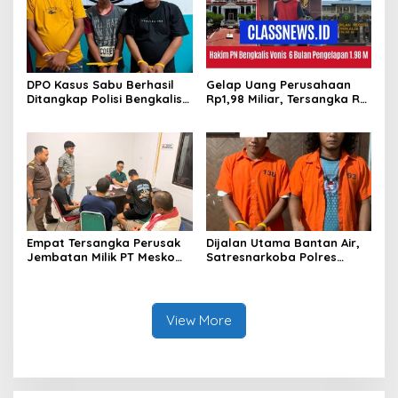
DPO Kasus Sabu Berhasil
Gelap Uang Perusahaan
Ditangkap Polisi Bengkalis,
Rp1,98 Miliar, Tersangka RS
Dua Rekannya Turut
Di Vonis 6 Bulan Oleh Hakim
Diringkus
PN Bengkalis, JPU Ajukan
Banding
Empat Tersangka Perusak
Dijalan Utama Bantan Air,
Jembatan Milik PT Meskom
Satresnarkoba Polres
Agro Sarimas Dilimpahkan
Bengkalis Ringkus Dua
Ke Kejari Bengkalis
Terduga Pengedar Sabu
View More