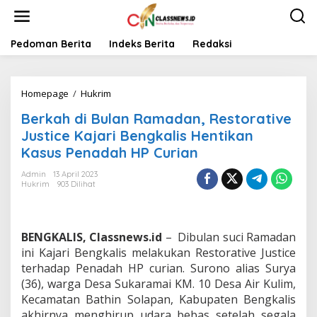
L
e
w
a
Pedoman Berita
Indeks Berita
Redaksi
t
i
k
Homepage
/
Hukrim
B
e
e
k
Berkah di Bulan Ramadan, Restorative
r
o
k
n
Justice Kajari Bengkalis Hentikan
a
t
Kasus Penadah HP Curian
h
e
d
n
Admin
13 April 2023
i
Hukrim
903 Dilihat
B
u
l
a
BENGKALIS, Classnews.id
– Dibulan suci Ramadan
n
ini Kajari Bengkalis melakukan Restorative Justice
R
terhadap Penadah HP curian. Surono alias Surya
a
(36), warga Desa Sukaramai KM. 10 Desa Air Kulim,
m
a
Kecamatan Bathin Solapan, Kabupaten Bengkalis
d
akhirnya menghirup udara bebas setelah segala