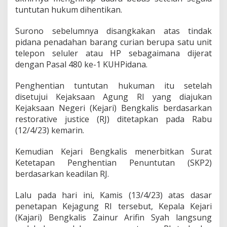
a
tuntutan hukum dihentikan.
n
,
Surono sebelumnya disangkakan atas tindak
R
e
pidana penadahan barang curian berupa satu unit
s
telepon seluler atau HP sebagaimana dijerat
t
dengan Pasal 480 ke-1 KUHPidana.
o
r
Penghentian tuntutan hukuman itu setelah
a
t
disetujui Kejaksaan Agung RI yang diajukan
i
Kejaksaan Negeri (Kejari) Bengkalis berdasarkan
v
restorative justice (RJ) ditetapkan pada Rabu
e
(12/4/23) kemarin.
J
u
s
Kemudian Kejari Bengkalis menerbitkan Surat
t
Ketetapan Penghentian Penuntutan (SKP2)
i
berdasarkan keadilan RJ.
c
e
Lalu pada hari ini, Kamis (13/4/23) atas dasar
K
a
penetapan Kejagung RI tersebut, Kepala Kejari
j
(Kajari) Bengkalis Zainur Arifin Syah langsung
a