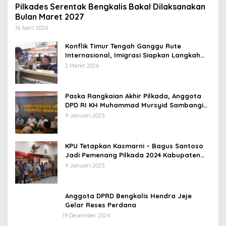
Pilkades Serentak Bengkalis Bakal Dilaksanakan
Bulan Maret 2027
16 April 2026
Konflik Timur Tengah Ganggu Rute
Internasional, Imigrasi Siapkan Langkah
Antisipatif
2 Maret 2026
Paska Rangkaian Akhir Pilkada, Anggota
DPD RI KH Muhammad Mursyid Sambangi
KPU Bengkalis
9 Januari 2025
KPU Tetapkan Kasmarni – Bagus Santoso
Jadi Pemenang Pilkada 2024 Kabupaten
Bengkalis
9 Januari 2025
Anggota DPRD Bengkalis Hendra Jeje
Gelar Reses Perdana
19 Desember 2024