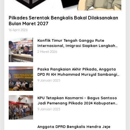
Pilkades Serentak Bengkalis Bakal Dilaksanakan
Bulan Maret 2027
16 April 2026
Konflik Timur Tengah Ganggu Rute
Internasional, Imigrasi Siapkan Langkah
Antisipatif
2 Maret 2026
Paska Rangkaian Akhir Pilkada, Anggota
DPD RI KH Muhammad Mursyid Sambangi
KPU Bengkalis
9 Januari 2025
KPU Tetapkan Kasmarni – Bagus Santoso
Jadi Pemenang Pilkada 2024 Kabupaten
Bengkalis
9 Januari 2025
Anggota DPRD Bengkalis Hendra Jeje