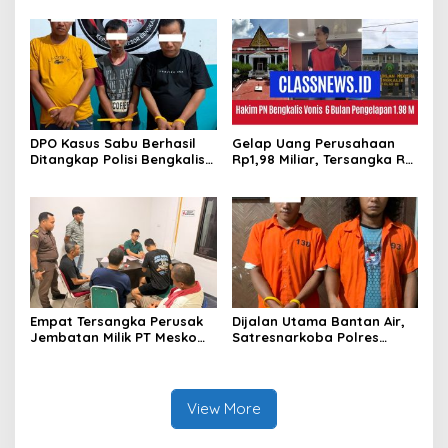
DPO Kasus Sabu Berhasil
Gelap Uang Perusahaan
Ditangkap Polisi Bengkalis,
Rp1,98 Miliar, Tersangka RS
Dua Rekannya Turut
Di Vonis 6 Bulan Oleh Hakim
Diringkus
PN Bengkalis, JPU Ajukan
Banding
Empat Tersangka Perusak
Dijalan Utama Bantan Air,
Jembatan Milik PT Meskom
Satresnarkoba Polres
Agro Sarimas Dilimpahkan
Bengkalis Ringkus Dua
Ke Kejari Bengkalis
Terduga Pengedar Sabu
View More