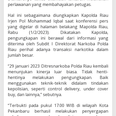
r
perlawanan yang membahayakan petugas.
h
a
Hal ini sebagaimana diungkapkan Kapolda Riau
s
Irjen Pol Mohammad Iqbal saat konferensi pers
i
l
yang digelar di halaman belakang Mapolda Riau,
D
Rabu (1/2/2023). Dikatakan Kapolda,
i
pengungkapan ini berawal dari informasi yang
a
diterima oleh Subdit I Direktorat Narkoba Polda
m
a
Riau perihal adanya transaksi narkotika dalam
n
jumlah besar.
k
a
“29 januari 2023 Ditresnarkoba Polda Riau kembali
n
menunjukan kinerja luar biasa. Tidak henti-
P
o
hentinya melakukan pengungkapan. Baik
l
menggunakan teknik-teknik didalam tindakan
d
kepolisian, seperti control delivery, under cover
a
buy, dan lainnya,” sebutnya.
R
i
a
“Terbukti pada pukul 17.00 WIB di wilayah Kota
u
Pekanbaru berhasil melakukan penyergapan