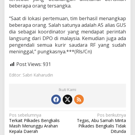
beberapa orang tersangka.
“Saat di lokasi pertemuan, tim berhasil menangkap
beberapa orang. Salah satunya adalah AS alias GUS
dia sebagai koordinator yang mendapat perintah
langsung dari DPO di malaysia. Kemudian juga ada
pengendali semua kurir saudara RF yang sudah
meninggal,” pungkasnya.***(Rls/Cn)
Post Views:
931
Editor: Sabri Kaharudin
Ikuti Kami
N
Pos sebelumnya
Pos berikutnya
Terkait Pilkades Bengkalis
Tegas, Abu Samah Minta
a
Masih Menunggu Arahan
Pilkades Bengkalis Tidak
v
Kepala Daerah
Ditunda