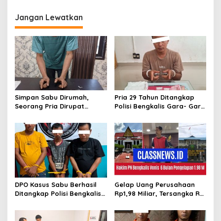
i
Jangan Lewatkan
g
a
s
i
p
o
Simpan Sabu Dirumah,
Pria 29 Tahun Ditangkap
s
Seorang Pria Dirupat
Polisi Bengkalis Gara- Gara
Ditangkap Polisi
Simpan Sabu
DPO Kasus Sabu Berhasil
Gelap Uang Perusahaan
Ditangkap Polisi Bengkalis,
Rp1,98 Miliar, Tersangka RS
Dua Rekannya Turut
Di Vonis 6 Bulan Oleh Hakim
Diringkus
PN Bengkalis, JPU Ajukan
Banding