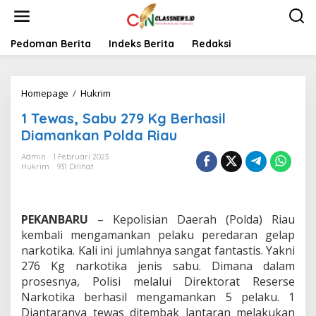
L
e
w
a
Pedoman Berita
Indeks Berita
Redaksi
t
i
k
Homepage
/
Hukrim
1
e
T
k
1 Tewas, Sabu 279 Kg Berhasil
e
o
w
n
Diamankan Polda Riau
a
t
s
e
Admin
1 Februari 2023
Hukrim
931 Dilihat
,
n
S
a
b
PEKANBARU
– Kepolisian Daerah (Polda) Riau
u
2
kembali mengamankan pelaku peredaran gelap
7
narkotika. Kali ini jumlahnya sangat fantastis. Yakni
9
276 Kg narkotika jenis sabu. Dimana dalam
K
prosesnya, Polisi melalui Direktorat Reserse
g
Narkotika berhasil mengamankan 5 pelaku. 1
B
e
Diantaranya tewas ditembak lantaran melakukan