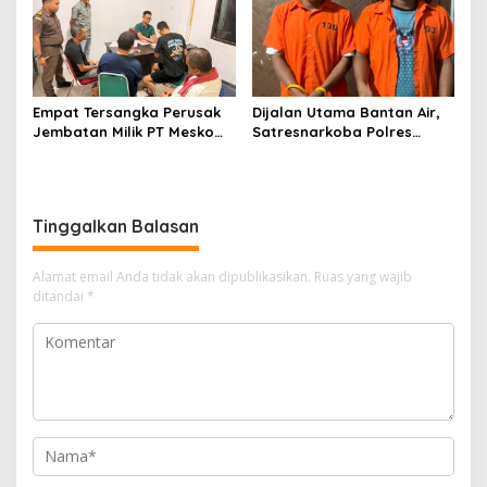
Empat Tersangka Perusak
Dijalan Utama Bantan Air,
Jembatan Milik PT Meskom
Satresnarkoba Polres
Agro Sarimas Dilimpahkan
Bengkalis Ringkus Dua
Ke Kejari Bengkalis
Terduga Pengedar Sabu
Tinggalkan Balasan
Alamat email Anda tidak akan dipublikasikan.
Ruas yang wajib
ditandai
*