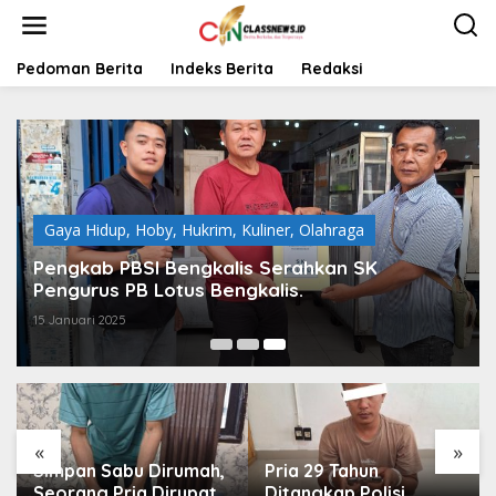
L
e
w
a
Pedoman Berita
Indeks Berita
Redaksi
t
i
k
e
k
o
n
t
Gaya Hidup
,
Hoby
,
Hukrim
,
Kuliner
,
Olahraga
e
Pengkab PBSI Bengkalis Serahkan SK
n
Pengurus PB Lotus Bengkalis.
15 Januari 2025
«
»
Simpan Sabu Dirumah,
Pria 29 Tahun
Seorang Pria Dirupat
Ditangkap Polisi