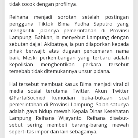
tidak cocok dengan profilnya.
s
i
K
Reihana menjadi sorotan setelah postingan
e
pengguna Tiktok Bima Yudha Saputro yang
k
mengkritik jalannya pemerintahan di Provinsi
a
Lampung. Bahkan, ia menyebut Lampung dengan
y
a
sebutan dajjal. Akibatnya, ia pun dilaporkan kepada
a
pihak berwajib atas dugaan pencemaran nama
n
baik. Meski perkembangan yang terbaru adalah
kepolisian menghentikan perkara tersebut
tersebab tidak ditemukannya unsur pidana.
Hal tersebut membuat kasus Bima menjadi viral di
media sosial terutama Twitter. Akun Twitter
@PartaiSocmed kemudian buka-bukaan soal
pemerintahan di Provinsi Lampung. Salah satunya
adalah gaya hidup mewah Kepala Dinas Kesehatan
Lampung Reihana Wijayanto. Reihana disebut-
sebut sering membeli barang-barang mewah
seperti tas impor dan lain sebagainya.