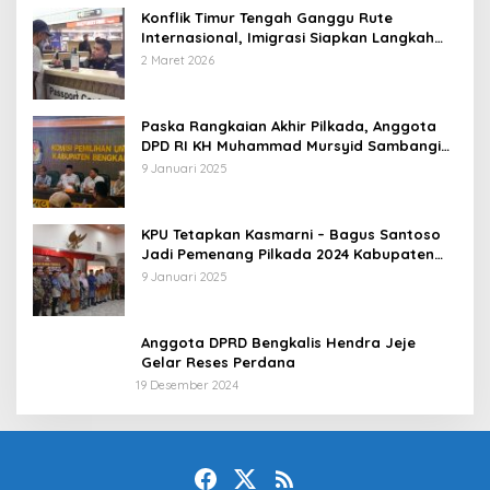
Konflik Timur Tengah Ganggu Rute
Internasional, Imigrasi Siapkan Langkah
Antisipatif
2 Maret 2026
Paska Rangkaian Akhir Pilkada, Anggota
DPD RI KH Muhammad Mursyid Sambangi
KPU Bengkalis
9 Januari 2025
KPU Tetapkan Kasmarni – Bagus Santoso
Jadi Pemenang Pilkada 2024 Kabupaten
Bengkalis
9 Januari 2025
Anggota DPRD Bengkalis Hendra Jeje
Gelar Reses Perdana
19 Desember 2024