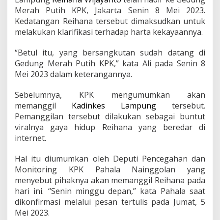
k
Merah Putih KPK, Jakarta Senin 8 Mei 2023.
e
Kedatangan Reihana tersebut dimaksudkan untuk
s
L
melakukan klarifikasi terhadap harta kekayaannya.
a
m
“Betul itu, yang bersangkutan sudah datang di
p
Gedung Merah Putih KPK,” kata Ali pada Senin 8
u
Mei 2023 dalam keterangannya.
n
g
R
Sebelumnya, KPK mengumumkan akan
e
memanggil
Kadinkes Lampung
tersebut.
i
Pemanggilan tersebut dilakukan sebagai buntut
h
viralnya gaya hidup Reihana yang beredar di
a
n
internet.
a
W
Hal itu diumumkan oleh Deputi Pencegahan dan
i
Monitoring KPK Pahala Nainggolan yang
j
menyebut pihaknya akan memanggil Reihana pada
a
y
hari ini. “Senin minggu depan,” kata Pahala saat
a
dikonfirmasi melalui pesan tertulis pada Jumat, 5
n
Mei 2023.
t