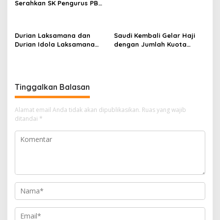
Serahkan SK Pengurus PB
Lotus Bengkalis.
Durian Laksamana dan
Saudi Kembali Gelar Haji
Durian Idola Laksamana
dengan Jumlah Kuota
Terdaftar di Kementan
Seperti Sebelum Pandemi
Tinggalkan Balasan
Alamat email Anda tidak akan dipublikasikan.
Ruas yang wajib
ditandai
*