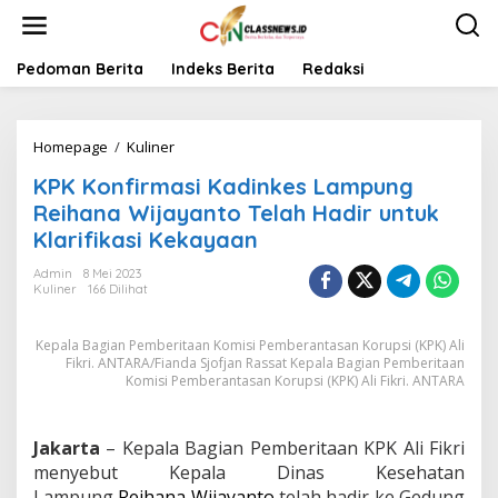
L
e
w
a
Pedoman Berita
Indeks Berita
Redaksi
t
i
k
Homepage
/
Kuliner
K
e
P
k
KPK Konfirmasi Kadinkes Lampung
K
o
K
n
Reihana Wijayanto Telah Hadir untuk
o
t
Klarifikasi Kekayaan
n
e
f
n
Admin
8 Mei 2023
i
Kuliner
166 Dilihat
r
m
Kepala Bagian Pemberitaan Komisi Pemberantasan Korupsi (KPK) Ali
a
Fikri. ANTARA/Fianda Sjofjan Rassat Kepala Bagian Pemberitaan
s
Komisi Pemberantasan Korupsi (KPK) Ali Fikri. ANTARA
i
K
a
Jakarta
– Kepala Bagian Pemberitaan KPK Ali Fikri
d
i
menyebut Kepala Dinas Kesehatan
n
Lampung
Reihana Wijayanto
telah hadir ke Gedung