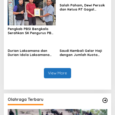
Salah Paham, Dewi Perssik
dan Ketua RT Gagal
Mediasi Masalah Sapi
Kurban
Pengkab PBSI Bengkalis
Serahkan SK Pengurus PB
Lotus Bengkalis.
Durian Laksamana dan
Saudi Kembali Gelar Haji
Durian Idola Laksamana
dengan Jumlah Kuota
Terdaftar di Kementan
Seperti Sebelum Pandemi
View More
Olahraga Terbaru