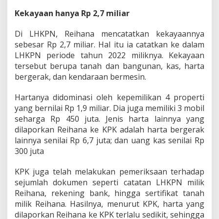
o
Kekayaan hanya Rp 2,7 miliar
T
e
l
Di LHKPN, Reihana mencatatkan kekayaannya
a
sebesar Rp 2,7 miliar. Hal itu ia catatkan ke dalam
h
LHKPN periode tahun 2022 miliknya. Kekayaan
H
tersebut berupa tanah dan bangunan, kas, harta
a
d
bergerak, dan kendaraan bermesin.
i
r
Hartanya didominasi oleh kepemilikan 4 properti
u
yang bernilai Rp 1,9 miliar. Dia juga memiliki 3 mobil
n
seharga Rp 450 juta. Jenis harta lainnya yang
t
u
dilaporkan Reihana ke KPK adalah harta bergerak
k
lainnya senilai Rp 6,7 juta; dan uang kas senilai Rp
K
300 juta
l
a
KPK juga telah melakukan pemeriksaan terhadap
r
i
sejumlah dokumen seperti catatan LHKPN milik
f
Reihana, rekening bank, hingga sertifikat tanah
i
milik Reihana. Hasilnya, menurut KPK, harta yang
k
dilaporkan Reihana ke KPK terlalu sedikit, sehingga
a