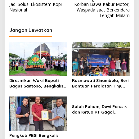
a
Jadi Solusi Ekosistem Kopi
Korban Bawa Kabur Motor,
v
Nasional
Waspada saat Berkendara
Tengah Malam
i
g
Jangan Lewatkan
a
s
i
p
o
s
Diresmikan Wakil Bupati
Rosmawati Sinambela, Beri
Bagus Santoso, Bengkalis
Bantuan Peralatan Tinju
Durian Fest Dorong
Sasana Scorpion Boxing
Pelestarian Warisan Lokal
camp Duri
dan Penguatan Ekonomi.
Salah Paham, Dewi Perssik
dan Ketua RT Gagal
Mediasi Masalah Sapi
Kurban
Pengkab PBSI Bengkalis