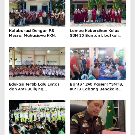
Kolaborasi Dengan RS
Lomba Kebersihan Kelas
Mesra, Mahasiswa KKN
SDN 20 Bantan Libatkan
Universitas Abdurrab Gelar
Mahasiswa KKM ISNJ
Cek Kesehatan Gratis di
sebagai Dewan Juri
Posyandu Kampung Petas
Edukasi Tertib Lalu Lintas
Bantu 1.240 Pasien! YSMTB,
dan Anti-Bullying,
IKPTB Cabang Bengkalis
Satlantas Polres Bengkalis
dan Vihara Hok An Kiong
Gelar “Polisi Sahabat Anak”
Apresiasi Perkumpulan Kin
di SD IT Al-Fatih Duri
Men Riau Atas Kegiatan
Bakti Sosial Kesehatan Di
Bengkalis.