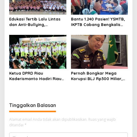
Edukasi Tertib Lalu Lintas
Bantu 1.240 Pasien! YSMTB,
dan Anti-Bullying,
IKPTB Cabang Bengkalis
Satlantas Polres Bengkalis
dan Vihara Hok An Kiong
Gelar “Polisi Sahabat Anak”
Apresiasi Perkumpulan Kin
di SD IT Al-Fatih Duri
Men Riau Atas Kegiatan
Bakti Sosial Kesehatan Di
Bengkalis.
Ketua DPRD Riau
Pernah Bongkar Mega
Kaderismanto Hadiri Riau
Korupsi BLJ Rp300 Miliar,
Bhayangkara Run 2026,
Dodi Wiraatmaja Kini
Dukung Sinergitas dan
Kembali ke Bengkalis
Kampanye Lingkungan
sebagai Plt Kajari
Tinggalkan Balasan
Alamat email Anda tidak akan dipublikasikan.
Ruas yang wajib
ditandai
*