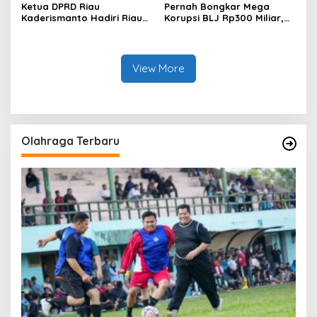
Ketua DPRD Riau
Pernah Bongkar Mega
Kaderismanto Hadiri Riau
Korupsi BLJ Rp300 Miliar,
Bhayangkara Run 2026,
Dodi Wiraatmaja Kini
Dukung Sinergitas dan
Kembali ke Bengkalis
Kampanye Lingkungan
sebagai Plt Kajari
View More
Olahraga Terbaru