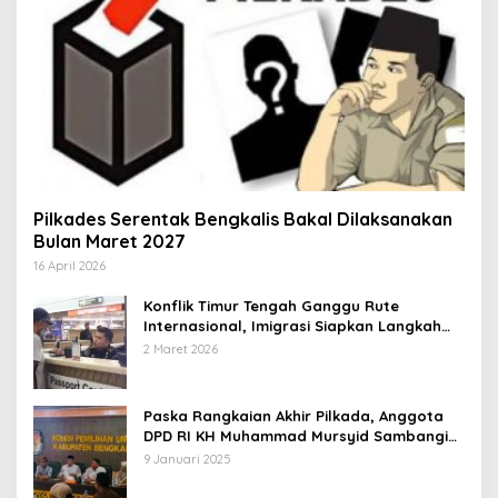
Pilkades Serentak Bengkalis Bakal Dilaksanakan
Bulan Maret 2027
16 April 2026
Konflik Timur Tengah Ganggu Rute
Internasional, Imigrasi Siapkan Langkah
Antisipatif
2 Maret 2026
Paska Rangkaian Akhir Pilkada, Anggota
DPD RI KH Muhammad Mursyid Sambangi
KPU Bengkalis
9 Januari 2025