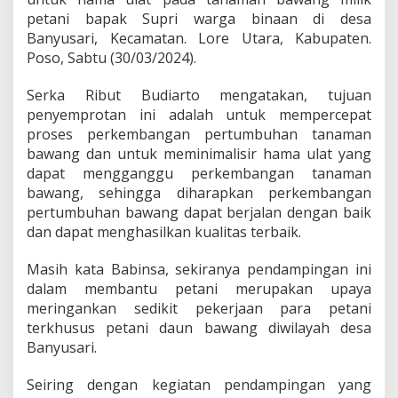
H
petani bapak Supri warga binaan di desa
a
Banyusari, Kecamatan. Lore Utara, Kabupaten.
m
a
Poso, Sabtu (30/03/2024).
,
B
Serka Ribut Budiarto mengatakan, tujuan
a
penyemprotan ini adalah untuk mempercepat
b
proses perkembangan pertumbuhan tanaman
i
n
bawang dan untuk meminimalisir hama ulat yang
s
dapat mengganggu perkembangan tanaman
a
bawang, sehingga diharapkan perkembangan
K
pertumbuhan bawang dapat berjalan dengan baik
o
dan dapat menghasilkan kualitas terbaik.
r
a
m
Masih kata Babinsa, sekiranya pendampingan ini
i
dalam membantu petani merupakan upaya
l
meringankan sedikit pekerjaan para petani
1
terkhusus petani daun bawang diwilayah desa
3
0
Banyusari.
7
-
Seiring dengan kegiatan pendampingan yang
1