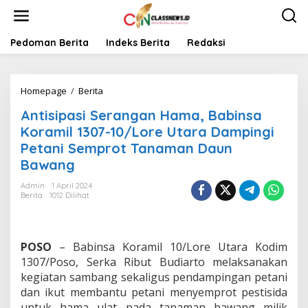
L
e
w
a
Pedoman Berita
Indeks Berita
Redaksi
t
i
k
Homepage
/
Berita
A
e
n
k
Antisipasi Serangan Hama, Babinsa
t
o
i
n
Koramil 1307-10/Lore Utara Dampingi
s
t
Petani Semprot Tanaman Daun
i
e
Bawang
p
n
a
Admin
1 April 2024
s
Berita
1012 Dilihat
i
S
e
r
POSO
– Babinsa Koramil 10/Lore Utara Kodim
a
1307/Poso, Serka Ribut Budiarto melaksanakan
n
kegiatan sambang sekaligus pendampingan petani
g
a
dan ikut membantu petani menyemprot pestisida
n
untuk hama ulat pada tanaman bawang milik