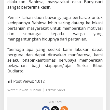
dilakukan Babinsa, masyarakat desa Banyusari
0
sangat berterima kasih.
/
L
o
Pemilik lahan daun bawang, juga berharap untuk
r
kedepannya Babinsa lebih sering datang ke lokasi
e
pertanian masyarakat untuk memberikan motivasi
U
dan semangat kepada warga yang
t
a
menggantungkan hidupnya dari pertanian.
r
a
“Semoga apa yang sedikit kami lakukan dapat
D
berguna dan dapat dirasakan manfaatnya, kami
a
selaku bhabinkamtibmas berupaya memberikan
m
p
pelayanan bagi siapapun,”ujar Serka Ribut
i
Budiarto.
n
g
Post Views:
1,012
i
P
Writer: Ihwan Zubaidi
Editor: Sabri
e
t
a
Ikuti Kami
n
i