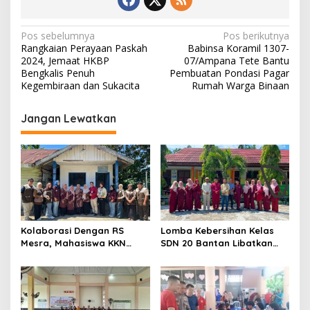
S
e
m
N
Pos sebelumnya
Pos berikutnya
p
Rangkaian Perayaan Paskah
Babinsa Koramil 1307-
a
r
2024, Jemaat HKBP
07/Ampana Tete Bantu
o
v
Bengkalis Penuh
Pembuatan Pondasi Pagar
t
Kegembiraan dan Sukacita
Rumah Warga Binaan
i
T
a
g
Jangan Lewatkan
n
a
a
m
s
a
i
n
D
p
a
u
o
n
s
Kolaborasi Dengan RS
Lomba Kebersihan Kelas
B
Mesra, Mahasiswa KKN
SDN 20 Bantan Libatkan
a
Universitas Abdurrab Gelar
Mahasiswa KKM ISNJ
w
Cek Kesehatan Gratis di
sebagai Dewan Juri
a
Posyandu Kampung Petas
n
g