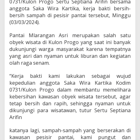
0731/Kulon Progo Sertu Septiana Arifin bersama
m
anggota Saka Wira Kartika, kerja bakti bersih-
a
A
bersih sampah di pesisir pantai tersebut, Minggu
n
(03/03/2024).
g
g
Pantai Mlarangan Asri merupakan salah satu
o
obyek wisata di Kulon Progo yang saat ini banyak
t
a
dukunjungi warga masyarakat karena tempatnya
S
yang asri dan nyaman untuk liburan dan kegiatan
a
olah raga senam.
k
a
“Kerja bakti kami lakukan sebagai wujud
W
i
kepedulian anggota Saka Wira Kartika Kodim
r
0731/Kulon Progo dalam membantu memelihara
a
kebersihan kawasan obyek wisata tersebut, agar
K
tetap bersih dan rapih, sehingga nyaman untuk
a
r
dikunjungi para wisatawan, tutur Sertu Septiana
t
Arifin
i
k
katanya lagi, sampah-sampah yang berserakan di
a
kawasan pesisir pantai, kami pungut dan
B