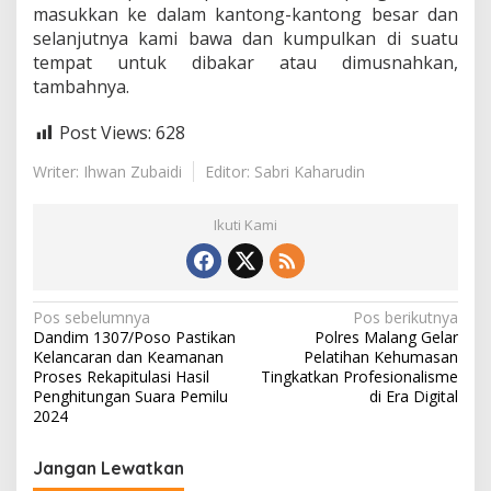
e
masukkan ke dalam kantong-kantong besar dan
r
selanjutnya kami bawa dan kumpulkan di suatu
s
tempat untuk dibakar atau dimusnahkan,
i
tambahnya.
h
k
a
Post Views:
628
n
S
Writer: Ihwan Zubaidi
Editor: Sabri Kaharudin
a
m
Ikuti Kami
p
a
h
d
i
N
Pos sebelumnya
Pos berikutnya
P
Dandim 1307/Poso Pastikan
Polres Malang Gelar
a
e
Kelancaran dan Keamanan
Pelatihan Kehumasan
s
v
Proses Rekapitulasi Hasil
Tingkatkan Profesionalisme
i
Penghitungan Suara Pemilu
di Era Digital
s
i
2024
i
g
r
P
Jangan Lewatkan
a
a