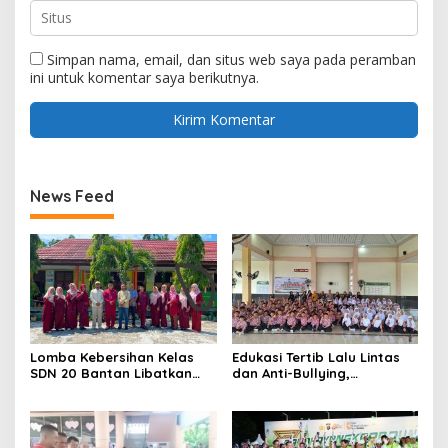
Simpan nama, email, dan situs web saya pada peramban
ini untuk komentar saya berikutnya.
News Feed
Lomba Kebersihan Kelas
Edukasi Tertib Lalu Lintas
SDN 20 Bantan Libatkan
dan Anti-Bullying,
Mahasiswa KKM ISNJ
Satlantas Polres Bengkalis
sebagai Dewan Juri
Gelar “Polisi Sahabat Anak”
di SD IT Al-Fatih Duri