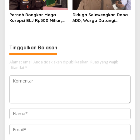
Pernah Bongkar Mega
Diduga Selewengkan Dana
Korupsi BLJ Rp300 Miliar,
ADD, Warga Datangi
Dodi Wiraatmaja Kini
Inspektorat Tagih
Kembali ke Bengkalis
Kejelasan Laporan Eks
sebagai Plt Kajari
Kades Darul Aman
Tinggalkan Balasan
Alamat email Anda tidak akan dipublikasikan.
Ruas yang wajib
ditandai
*