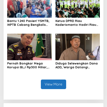
Bantu 1.240 Pasien! YSMTB,
Ketua DPRD Riau
IKPTB Cabang Bengkalis
Kaderismanto Hadiri Riau
dan Vihara Hok An Kiong
Bhayangkara Run 2026,
Apresiasi Perkumpulan Kin
Dukung Sinergitas dan
Men Riau Atas Kegiatan
Kampanye Lingkungan
Bakti Sosial Kesehatan Di
Bengkalis.
Pernah Bongkar Mega
Diduga Selewengkan Dana
Korupsi BLJ Rp300 Miliar,
ADD, Warga Datangi
Dodi Wiraatmaja Kini
Inspektorat Tagih
Kembali ke Bengkalis
Kejelasan Laporan Eks
sebagai Plt Kajari
Kades Darul Aman
View More