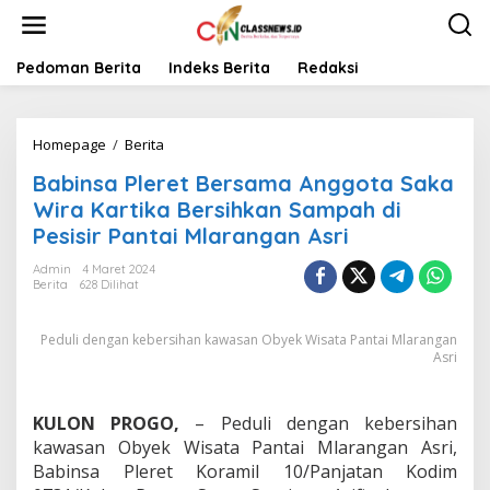
L
e
w
a
Pedoman Berita
Indeks Berita
Redaksi
t
i
k
Homepage
/
Berita
B
e
a
k
Babinsa Pleret Bersama Anggota Saka
b
o
i
n
Wira Kartika Bersihkan Sampah di
n
t
Pesisir Pantai Mlarangan Asri
s
e
a
n
Admin
4 Maret 2024
P
Berita
628 Dilihat
l
e
Peduli dengan kebersihan kawasan Obyek Wisata Pantai Mlarangan
r
Asri
e
t
B
e
KULON PROGO,
– Peduli dengan kebersihan
r
kawasan Obyek Wisata Pantai Mlarangan Asri,
s
Babinsa Pleret Koramil 10/Panjatan Kodim
a