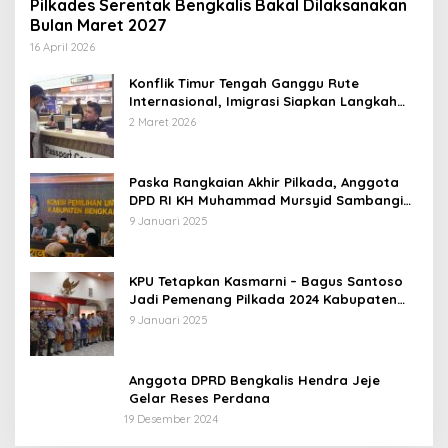
Pilkades Serentak Bengkalis Bakal Dilaksanakan
Bulan Maret 2027
16 April 2026
Konflik Timur Tengah Ganggu Rute
Internasional, Imigrasi Siapkan Langkah
Antisipatif
2 Maret 2026
Paska Rangkaian Akhir Pilkada, Anggota
DPD RI KH Muhammad Mursyid Sambangi
KPU Bengkalis
9 Januari 2025
KPU Tetapkan Kasmarni – Bagus Santoso
Jadi Pemenang Pilkada 2024 Kabupaten
Bengkalis
9 Januari 2025
Anggota DPRD Bengkalis Hendra Jeje
Gelar Reses Perdana
19 Desember 2024