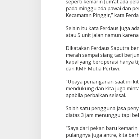
e
seperti kemarin Jum’at ada pe
n
pada minggu ada pawai dan pe
d
Kecamatan Pinggir,” kata Ferda
a
r
Selain itu kata Ferdaus juga 
a
a
atau 5 unit jalan namun karena 
n
R
Dikatakan Ferdaus Saputra ber
o
merah sampai siang tadi berju
d
kapal yang beroperasi hanya 
a
E
dan KMP Mutia Pertiwi.
m
p
“Upaya penanganan saat ini ki
a
mendukung dan kita juga minta
t
apabila perbaikan selesai.
P
e
l
Salah satu pengguna jasa pen
a
diatas 3 jam menunggu tapi bel
b
u
“Saya dari pekan baru kemarin w
h
pulangnya juga antre, kita be
a