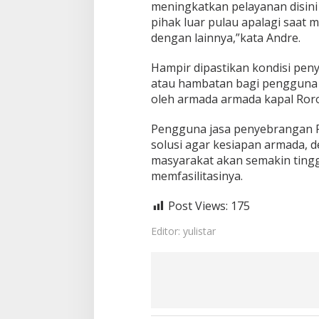
n
meningkatkan pelayanan disini 
R
pihak luar pulau apalagi saat 
o
dengan lainnya,”kata Andre.
r
o
Hampir dipastikan kondisi pen
atau hambatan bagi pengguna 
oleh armada armada kapal Roro
Pengguna jasa penyebrangan 
solusi agar kesiapan armada, 
masyarakat akan semakin tingg
memfasilitasinya.
Post Views:
175
Editor: yulistar