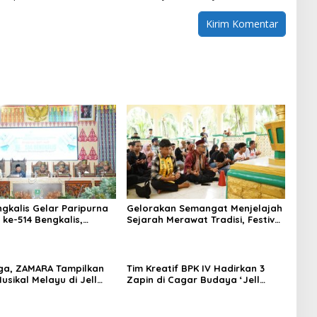
gkalis Gelar Paripurna
Gelorakan Semangat Menjelajah
 ke-514 Bengkalis,
Sejarah Merawat Tradisi, Festival
emangat Membangun
Budaya Bukit Batu 2026 Sukses
unjungan.
Sedot Ribuan Pengunjung
iga, ZAMARA Tampilkan
Tim Kreatif BPK IV Hadirkan 3
usikal Melayu di Jell
Zapin di Cagar Budaya ‘Jell
Belanda’ Bengkalis