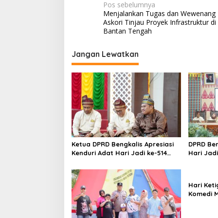
N
Pos sebelumnya
Menjalankan Tugas dan Wewenang
a
Askori Tinjau Proyek Infrastruktur d
v
Bantan Tengah
i
Jangan Lewatkan
g
a
s
i
p
o
s
Ketua DPRD Bengkalis Apresiasi
DPRD Ben
Kenduri Adat Hari Jadi ke-514
Hari Jadi
yang digelar LAMR Kabupaten
Dalam S
Bengkalis.
Negeri J
Hari Ket
Komedi M
Belanda