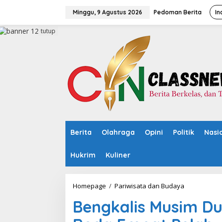
L
e
Minggu, 9 Agustus 2026
Pedoman Berita
In
w
a
tutup
t
i
k
e
k
o
n
t
e
n
Berita
Olahraga
Opini
Politik
Nasi
Hukrim
Kuliner
Homepage
/
Pariwisata dan Budaya
B
e
Bengkalis Musim Du
n
g
k