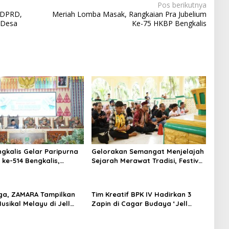
Pos berikutnya
 DPRD,
Meriah Lomba Masak, Rangkaian Pra Jubelium
i Desa
Ke-75 HKBP Bengkalis
gkalis Gelar Paripurna
Gelorakan Semangat Menjelajah
 ke-514 Bengkalis,
Sejarah Merawat Tradisi, Festival
emangat Membangun
Budaya Bukit Batu 2026 Sukses
unjungan.
Sedot Ribuan Pengunjung
iga, ZAMARA Tampilkan
Tim Kreatif BPK IV Hadirkan 3
usikal Melayu di Jell
Zapin di Cagar Budaya ‘Jell
Belanda’ Bengkalis