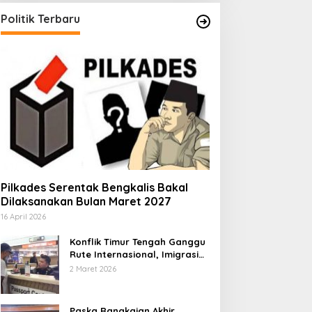
Politik Terbaru
Pilkades Serentak Bengkalis Bakal
Dilaksanakan Bulan Maret 2027
16 April 2026
Konflik Timur Tengah Ganggu
Rute Internasional, Imigrasi
Siapkan Langkah Antisipatif
2 Maret 2026
Paska Rangkaian Akhir