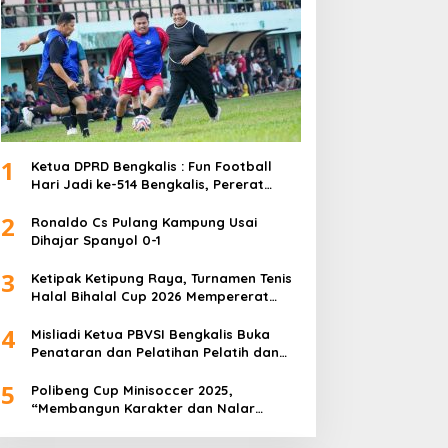
1
Ketua DPRD Bengkalis : Fun Football
Hari Jadi ke-514 Bengkalis, Pererat
Silaturahmi dan Perkuat Sinergitas.
2
Ronaldo Cs Pulang Kampung Usai
Dihajar Spanyol 0-1
3
Ketipak Ketipung Raya, Turnamen Tenis
Halal Bihalal Cup 2026 Mempererat
Kebersamaan Di Idul Fitri.
4
Misliadi Ketua PBVSI Bengkalis Buka
Penataran dan Pelatihan Pelatih dan
Wasit Tingkat Daerah
5
Polibeng Cup Minisoccer 2025,
“Membangun Karakter dan Nalar
Kompetitif Melalui Lapangan Hijau”.