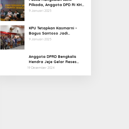
Pilkada, Anggota DPD RI KH
Muhammad Mursyid
9 Januari 2025
Sambangi KPU Bengkalis
KPU Tetapkan Kasmarni –
Bagus Santoso Jadi
Pemenang Pilkada 2024
9 Januari 2025
Kabupaten Bengkalis
Anggota DPRD Bengkalis
Hendra Jeje Gelar Reses
Perdana
19 Desember 2024