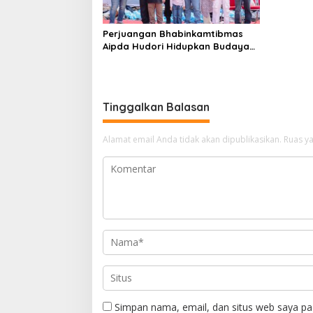
Perjuangan Bhabinkamtibmas
Aipda Hudori Hidupkan Budaya
dan Lingkungan Lewat Festival
Sampan Layar di Desa Ketam
Putih
Tinggalkan Balasan
Alamat email Anda tidak akan dipublikasikan.
Ruas ya
Simpan nama, email, dan situs web saya pa