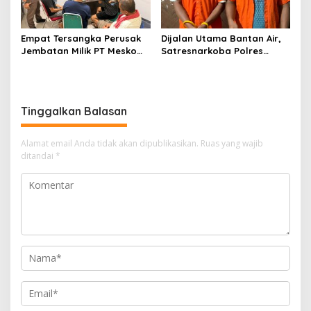
Empat Tersangka Perusak
Dijalan Utama Bantan Air,
Jembatan Milik PT Meskom
Satresnarkoba Polres
Agro Sarimas Dilimpahkan
Bengkalis Ringkus Dua
Ke Kejari Bengkalis
Terduga Pengedar Sabu
Tinggalkan Balasan
Alamat email Anda tidak akan dipublikasikan.
Ruas yang wajib
ditandai
*