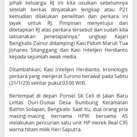
pihak keluarga. RJ ini kita usulkan sebelumnya
e
setelah berkas dinyatakan lengkap atau P21
n
a
kemudian dilakukan penelitian dan perkara ini
d
layak untuk RJ. Pimpinan menyetujui dan
a
ditetapkan RJ atas perkara tersebut dan sudah kita
h
laksanakan penetapannya,” ungkap Kajari
H
P
Bengkalis Zainur didampingi Kasi Pidum Maruli Tua
C
Johanes Sitanggang dan Kasi Intelijen Herdianto
u
kepada sejumlah awak media.
r
i
Ditambahkan, Kasi Intelijen Herdianto, kronologis
a
n
perkara yang menjerat Surono berawal pada Sabtu
(21/1/23) sekitar pukul 03.00 WIB.
Bertempat di depan Ponsel SK Cell di Jalan Baru
Lintas Duri-Dumai Desa Bumbung Kecamatan
Bathin Solapan, Bengkalis. Saat itu, dua orang pria
masing-masing bernama HPW bersama AS
melakukan pencurian satu unit HP merek Real C35
warna hitam milik Heri Saputra.