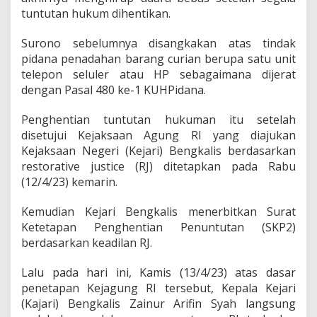
a
tuntutan hukum dihentikan.
n
,
Surono sebelumnya disangkakan atas tindak
R
e
pidana penadahan barang curian berupa satu unit
s
telepon seluler atau HP sebagaimana dijerat
t
dengan Pasal 480 ke-1 KUHPidana.
o
r
Penghentian tuntutan hukuman itu setelah
a
t
disetujui Kejaksaan Agung RI yang diajukan
i
Kejaksaan Negeri (Kejari) Bengkalis berdasarkan
v
restorative justice (RJ) ditetapkan pada Rabu
e
(12/4/23) kemarin.
J
u
s
Kemudian Kejari Bengkalis menerbitkan Surat
t
Ketetapan Penghentian Penuntutan (SKP2)
i
berdasarkan keadilan RJ.
c
e
Lalu pada hari ini, Kamis (13/4/23) atas dasar
K
a
penetapan Kejagung RI tersebut, Kepala Kejari
j
(Kajari) Bengkalis Zainur Arifin Syah langsung
a