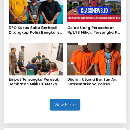
DPO Kasus Sabu Berhasil
Gelap Uang Perusahaan
Ditangkap Polisi Bengkalis,
Rp1,98 Miliar, Tersangka RS
Dua Rekannya Turut
Di Vonis 6 Bulan Oleh Hakim
Diringkus
PN Bengkalis, JPU Ajukan
Banding
Empat Tersangka Perusak
Dijalan Utama Bantan Air,
Jembatan Milik PT Meskom
Satresnarkoba Polres
Agro Sarimas Dilimpahkan
Bengkalis Ringkus Dua
Ke Kejari Bengkalis
Terduga Pengedar Sabu
View More