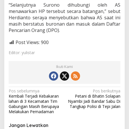
“Selanjutnya Surono dihubungi oleh AS
menawarkan HP tersebut secara batangan,” sebut
Herdianto seraya menyebutkan bahwa AS saat ini
masih berstatus buronan dan masuk dalam Daftar
Pencarian Orang (DPO).
Post Views:
900
Editor: yulistar
Ikuti Kami
N
Pos sebelumnya
Pos berikutnya
Kembali Terjadi Kebakaran
Petani di Bhatin Solapan
a
lahan di 3 Kecamatan Tim
Nyambi Jadi Bandar Sabu Di
v
Gabungan Masih Berupaya
Tangkap Polisi di Tepi Jalan
Melakukan Pemadaman
i
g
Jangan Lewatkan