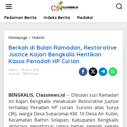
L
e
w
a
Pedoman Berita
Indeks Berita
Redaksi
t
i
k
Homepage
/
Hukrim
B
e
e
k
Berkah di Bulan Ramadan, Restorative
r
o
k
n
Justice Kajari Bengkalis Hentikan
a
t
Kasus Penadah HP Curian
h
e
d
n
Admin
13 April 2023
i
Hukrim
900 Dilihat
B
u
l
a
BENGKALIS, Classnews.id
– Dibulan suci Ramadan
n
ini Kajari Bengkalis melakukan Restorative Justice
R
terhadap Penadah HP curian. Surono alias Surya
a
(36), warga Desa Sukaramai KM. 10 Desa Air Kulim,
m
a
Kecamatan Bathin Solapan, Kabupaten Bengkalis
d
akhirnya menghirup udara bebas setelah segala