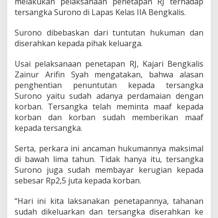
melakukan pelaksanaan penetapan RJ terhadap
r
tersangka Surono di Lapas Kelas IIA Bengkalis.
i
B
e
Surono dibebaskan dari tuntutan hukuman dan
n
diserahkan kepada pihak keluarga.
g
k
Usai pelaksanaan penetapan RJ, Kajari Bengkalis
a
Zainur Arifin Syah mengatakan, bahwa alasan
l
i
penghentian penuntutan kepada tersangka
s
Surono yaitu sudah adanya perdamaian dengan
H
korban. Tersangka telah meminta maaf kepada
e
korban dan korban sudah memberikan maaf
n
kepada tersangka.
t
i
k
Serta, perkara ini ancaman hukumannya maksimal
a
di bawah lima tahun. Tidak hanya itu, tersangka
n
Surono juga sudah membayar kerugian kepada
K
sebesar Rp2,5 juta kepada korban.
a
s
u
“Hari ini kita laksanakan penetapannya, tahanan
s
sudah dikeluarkan dan tersangka diserahkan ke
P