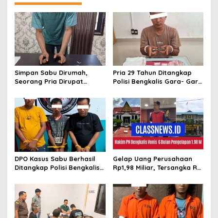
a
s
i
p
o
s
Simpan Sabu Dirumah,
Pria 29 Tahun Ditangkap
Seorang Pria Dirupat
Polisi Bengkalis Gara- Gara
Ditangkap Polisi
Simpan Sabu
DPO Kasus Sabu Berhasil
Gelap Uang Perusahaan
Ditangkap Polisi Bengkalis,
Rp1,98 Miliar, Tersangka RS
Dua Rekannya Turut
Di Vonis 6 Bulan Oleh Hakim
Diringkus
PN Bengkalis, JPU Ajukan
Banding