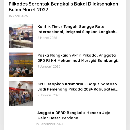
Pilkades Serentak Bengkalis Bakal Dilaksanakan
Bulan Maret 2027
16 April 2026
Konflik Timur Tengah Ganggu Rute
Internasional, Imigrasi Siapkan Langkah
Antisipatif
2 Maret 2026
Paska Rangkaian Akhir Pilkada, Anggota
DPD RI KH Muhammad Mursyid Sambangi
KPU Bengkalis
9 Januari 2025
KPU Tetapkan Kasmarni – Bagus Santoso
Jadi Pemenang Pilkada 2024 Kabupaten
Bengkalis
9 Januari 2025
Anggota DPRD Bengkalis Hendra Jeje
Gelar Reses Perdana
19 Desember 2024