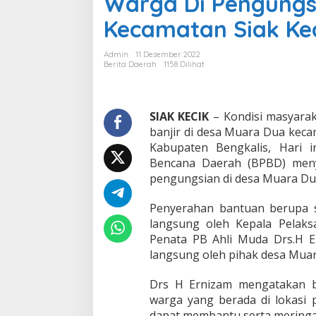
Warga Di Pengungs
e
Kecamatan Siak Kec
n
g
k
Admin
11 Desember 2022
a
Berita Daerah
1158 Dilihat
l
i
s
S
SIAK KECIK
– Kondisi masyara
e
banjir di desa Muara Dua keca
r
Kabupaten Bengkalis, Hari 
a
Bencana Daerah (BPBD) men
h
pengungsian di desa Muara Du
k
a
n
Penyerahan bantuan berupa 
S
langsung oleh Kepala Pelaks
e
Penata PB Ahli Muda Drs.H 
m
langsung oleh pihak desa Muar
b
a
k
Drs H Ernizam mengatakan 
o
warga yang berada di lokasi 
K
dapat membantu serta meringa