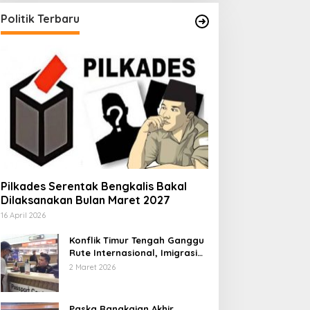
Politik Terbaru
Pilkades Serentak Bengkalis Bakal
Dilaksanakan Bulan Maret 2027
16 April 2026
Konflik Timur Tengah Ganggu
Rute Internasional, Imigrasi
Siapkan Langkah Antisipatif
2 Maret 2026
Paska Rangkaian Akhir