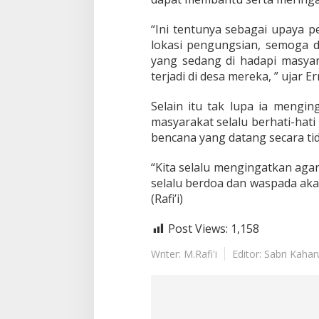
e
p
a
“Ini tentunya sebagai upaya 
d
lokasi pengungsian, semoga 
a
yang sedang di hadapi masyar
W
terjadi di desa mereka, ” ujar E
a
r
g
Selain itu tak lupa ia mengin
a
masyarakat selalu berhati-hati
D
bencana yang datang secara ti
i
P
“Kita selalu mengingatkan aga
e
n
selalu berdoa dan waspada aka
g
(Rafi’i)
u
n
Post Views:
1,158
g
s
Writer: M.Rafi'i
Editor: Sabri Kahar
i
a
n
D
e