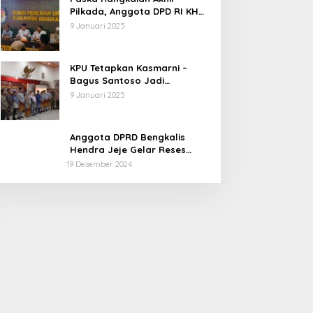
Pilkada, Anggota DPD RI KH
Muhammad Mursyid
9 Januari 2025
Sambangi KPU Bengkalis
KPU Tetapkan Kasmarni –
Bagus Santoso Jadi
Pemenang Pilkada 2024
9 Januari 2025
Kabupaten Bengkalis
Anggota DPRD Bengkalis
Hendra Jeje Gelar Reses
Perdana
19 Desember 2024