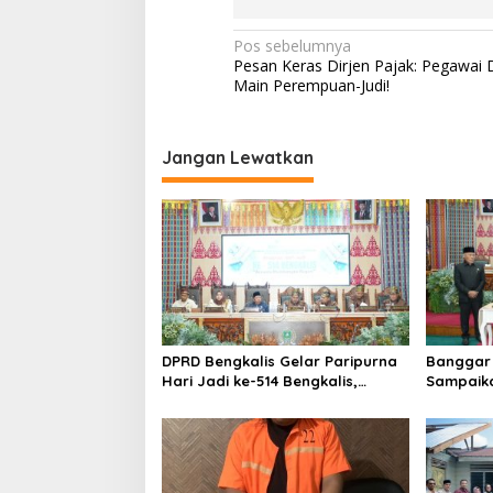
s
a
N
M
Pos sebelumnya
u
Pesan Keras Dirjen Pajak: Pegawai 
a
a
Main Perempuan-Judi!
r
v
a
i
D
Jangan Lewatkan
u
g
a
a
K
e
s
c
i
a
m
p
a
o
t
a
s
n
DPRD Bengkalis Gelar Paripurna
Banggar 
S
Hari Jadi ke-514 Bengkalis,
Sampaik
i
Dalam Semangat Membangun
Ranperd
a
Negeri Junjungan.
Pelaksan
k
Anggara
K
e