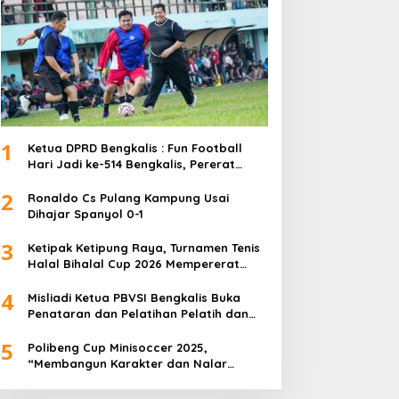
1
Ketua DPRD Bengkalis : Fun Football
Hari Jadi ke-514 Bengkalis, Pererat
Silaturahmi dan Perkuat Sinergitas.
2
Ronaldo Cs Pulang Kampung Usai
Dihajar Spanyol 0-1
3
Ketipak Ketipung Raya, Turnamen Tenis
Halal Bihalal Cup 2026 Mempererat
Kebersamaan Di Idul Fitri.
4
Misliadi Ketua PBVSI Bengkalis Buka
Penataran dan Pelatihan Pelatih dan
Wasit Tingkat Daerah
5
Polibeng Cup Minisoccer 2025,
“Membangun Karakter dan Nalar
Kompetitif Melalui Lapangan Hijau”.