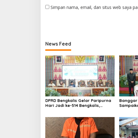
Simpan nama, email, dan situs web saya pa
News Feed
DPRD Bengkalis Gelar Paripurna
Banggar 
Hari Jadi ke-514 Bengkalis,
Sampaik
Dalam Semangat Membangun
Ranperd
Negeri Junjungan.
Pelaksan
Anggara