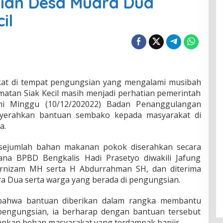
ian Desa Muara Dua
il
kat di tempat pengungsian yang mengalami musibah
matan Siak Kecil masih menjadi perhatian pemerintah
ini Minggu (10/12/202022) Badan Penanggulangan
yerahkan bantuan sembako kepada masyarakat di
a.
sejumlah bahan makanan pokok diserahkan secara
ana BPBD Bengkalis Hadi Prasetyo diwakili Jafung
Ernizam MH serta H Abdurrahman SH, dan diterima
a Dua serta warga yang berada di pengungsian.
bahwa bantuan diberikan dalam rangka membantu
pengungsian, ia berharap dengan bantuan tersebut
nkan beban masyarakat yang terdampak banjir.