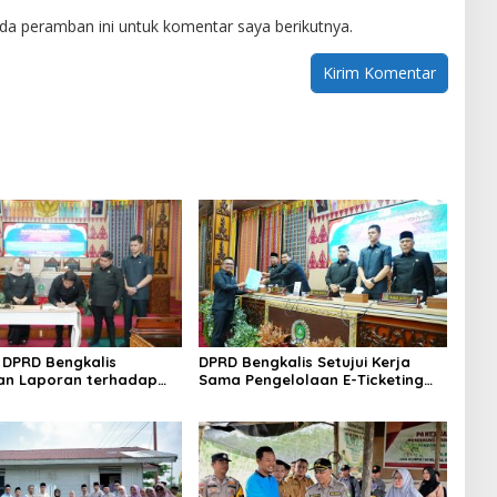
da peramban ini untuk komentar saya berikutnya.
DPRD Bengkalis
DPRD Bengkalis Setujui Kerja
an Laporan terhadap
Sama Pengelolaan E-Ticketing
a Pertanggungjawaban
Ro-Ro Air Putih–Sungai Selari.
aan APBD Tahun
n 2025