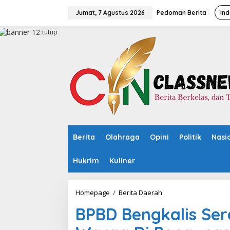
L
e
Jumat, 7 Agustus 2026
Pedoman Berita
Ind
w
a
tutup
t
i
k
e
k
o
n
t
e
n
Berita
Olahraga
Opini
Politik
Nasi
Hukrim
Kuliner
Homepage
/
Berita Daerah
B
P
BPBD Bengkalis Se
B
D
B