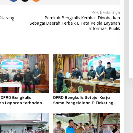
Pos berikutnya
Dilarang
Pemkab Bengkalis Kembali Dinobatkan
Sebagai Daerah Terbaik I, Tata Kelola Layanan
Informasi Publik
DPRD Bengkalis
DPRD Bengkalis Setujui Kerja
an Laporan terhadap
Sama Pengelolaan E-Ticketing
a Pertanggungjawaban
Ro-Ro Air Putih–Sungai Selari.
aan APBD Tahun
n 2025