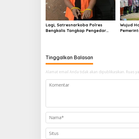
c
i
l
Lagi, Satresnarkoba Polres
Wujud Ha
Bengkalis Tangkap Pengedar
Pemerint
Sabu di Bantan Air
Serahkan
Beliung d
Tinggalkan Balasan
Alamat email Anda tidak akan dipublikasikan.
Ruas ya