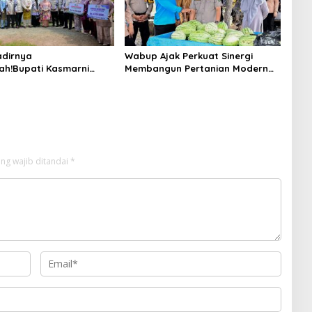
dirnya
Wabup Ajak Perkuat Sinergi
ah!Bupati Kasmarni
Membangun Pertanian Modern
 Bantuan Korban Puting
Saat Menghadiri Panen
i Desa Api-Api.
Semangka Milik Petani Milenial.
ng wajib ditandai
*