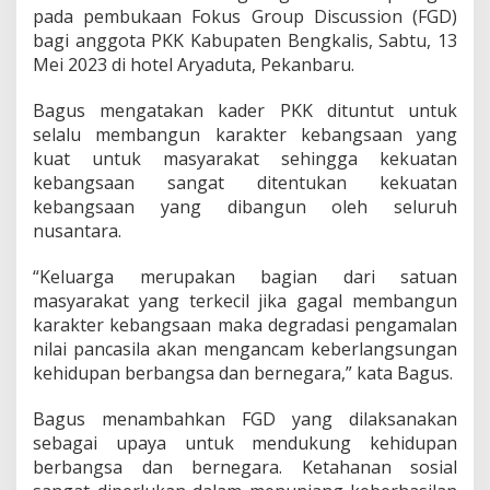
k
pada pembukaan Fokus Group Discussion (FGD)
a
bagi anggota PKK Kabupaten Bengkalis, Sabtu, 13
n
Mei 2023 di hotel Aryaduta, Pekanbaru.
P
K
K
Bagus mengatakan kader PKK dituntut untuk
D
selalu membangun karakter kebangsaan yang
a
kuat untuk masyarakat sehingga kekuatan
p
kebangsaan sangat ditentukan kekuatan
a
kebangsaan yang dibangun oleh seluruh
t
T
nusantara.
i
n
“Keluarga merupakan bagian dari satuan
g
masyarakat yang terkecil jika gagal membangun
k
karakter kebangsaan maka degradasi pengamalan
a
t
nilai pancasila akan mengancam keberlangsungan
k
kehidupan berbangsa dan bernegara,” kata Bagus.
a
n
Bagus menambahkan FGD yang dilaksanakan
W
sebagai upaya untuk mendukung kehidupan
a
w
berbangsa dan bernegara. Ketahanan sosial
a