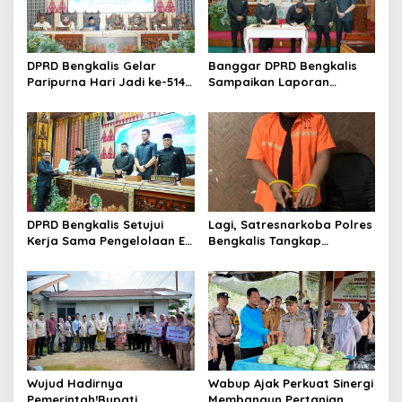
p
o
s
DPRD Bengkalis Gelar
Banggar DPRD Bengkalis
Paripurna Hari Jadi ke-514
Sampaikan Laporan
Bengkalis, Dalam
terhadap Ranperda
Semangat Membangun
Pertanggungjawaban
Negeri Junjungan.
Pelaksanaan APBD Tahun
Anggaran 2025
DPRD Bengkalis Setujui
Lagi, Satresnarkoba Polres
Kerja Sama Pengelolaan E-
Bengkalis Tangkap
Ticketing Ro-Ro Air Putih–
Pengedar Sabu di Bantan
Sungai Selari.
Air
Wujud Hadirnya
Wabup Ajak Perkuat Sinergi
Pemerintah!Bupati
Membangun Pertanian