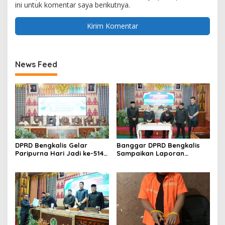
ini untuk komentar saya berikutnya.
News Feed
DPRD Bengkalis Gelar
Banggar DPRD Bengkalis
Paripurna Hari Jadi ke-514
Sampaikan Laporan
Bengkalis, Dalam
terhadap Ranperda
Semangat Membangun
Pertanggungjawaban
Negeri Junjungan.
Pelaksanaan APBD Tahun
Anggaran 2025