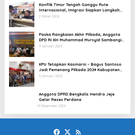
Konflik Timur Tengah Ganggu Rute
Internasional, Imigrasi Siapkan Langkah
Antisipatif
2 Maret 2026
Paska Rangkaian Akhir Pilkada, Anggota
DPD RI KH Muhammad Mursyid Sambangi
KPU Bengkalis
9 Januari 2025
KPU Tetapkan Kasmarni – Bagus Santoso
Jadi Pemenang Pilkada 2024 Kabupaten
Bengkalis
9 Januari 2025
Anggota DPRD Bengkalis Hendra Jeje
Gelar Reses Perdana
19 Desember 2024