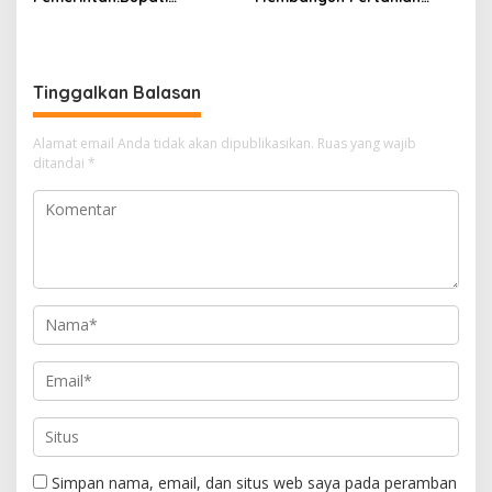
Kasmarni Serahkan
Modern Saat Menghadiri
Bantuan Korban Puting
Panen Semangka Milik
Beliung di Desa Api-Api.
Petani Milenial.
Tinggalkan Balasan
Alamat email Anda tidak akan dipublikasikan.
Ruas yang wajib
ditandai
*
Simpan nama, email, dan situs web saya pada peramban