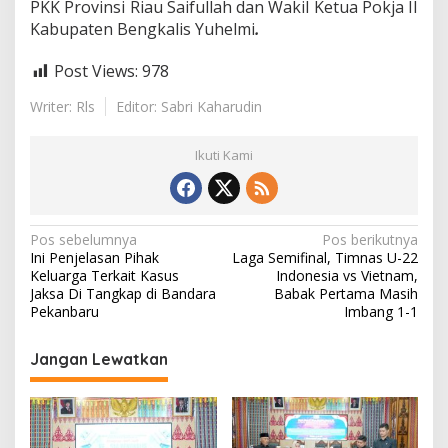
PKK Provinsi Riau Saifullah dan Wakil Ketua Pokja II
Kabupaten Bengkalis Yuhelmi
.
Post Views:
978
Writer: Rls
Editor: Sabri Kaharudin
Ikuti Kami
N
Pos sebelumnya
Pos berikutnya
Ini Penjelasan Pihak
Laga Semifinal, Timnas U-22
a
Keluarga Terkait Kasus
Indonesia vs Vietnam,
v
Jaksa Di Tangkap di Bandara
Babak Pertama Masih
Pekanbaru
Imbang 1-1
i
g
Jangan Lewatkan
a
s
i