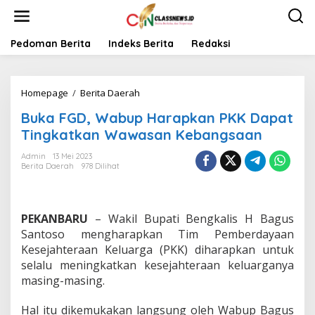
L
e
w
a
Pedoman Berita
Indeks Berita
Redaksi
t
i
k
Homepage
/
Berita Daerah
B
e
u
k
Buka FGD, Wabup Harapkan PKK Dapat
k
o
a
n
Tingkatkan Wawasan Kebangsaan
F
t
G
e
Admin
13 Mei 2023
Berita Daerah
978 Dilihat
D
n
,
W
a
PEKANBARU
– Wakil Bupati Bengkalis H Bagus
b
u
Santoso mengharapkan Tim Pemberdayaan
p
Kesejahteraan Keluarga (PKK) diharapkan untuk
H
selalu meningkatkan kesejahteraan keluarganya
a
masing-masing.
r
a
p
Hal itu dikemukakan langsung oleh Wabup Bagus