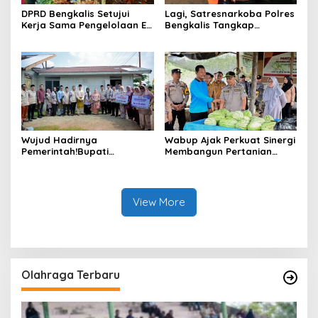
DPRD Bengkalis Setujui
Lagi, Satresnarkoba Polres
Kerja Sama Pengelolaan E-
Bengkalis Tangkap
Ticketing Ro-Ro Air Putih–
Pengedar Sabu di Bantan
Sungai Selari.
Air
Wujud Hadirnya
Wabup Ajak Perkuat Sinergi
Pemerintah!Bupati
Membangun Pertanian
Kasmarni Serahkan
Modern Saat Menghadiri
Bantuan Korban Puting
Panen Semangka Milik
Beliung di Desa Api-Api.
Petani Milenial.
View More
Olahraga Terbaru