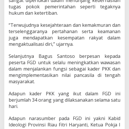
sangat diperlukan dalam menunjang keberhasilan
s
tugas pokok pemerintahan seperti tegaknya
a
hukum dan ketertiban.
n
K
e
“Terwujudnya kesejahteraan dan kemakmuran dan
b
terselenggaranya pertahanan serta keamanan
a
juga mendapatkan kesempatan rakyat dalam
n
mengaktualisasi diri,” ujarnya.
g
s
a
Selanjutnya Bagus Santoso berpesan kepada
a
peserta FGD untuk selalu meningkatkan wawasan
n
dalam menjalankan fungsi sebagai kader PKK dan
mengimplementasikan nilai pancasila di tengah
masyarakat.
Adapun kader PKK yang ikut dalam FGD ini
berjumlah 34 orang yang dilaksanakan selama satu
hari.
Adapun narasumber pada FGD ini yakni Kabid
Ideologi Provinsi Riau Fitri Haryanti, Ketua Pokja I