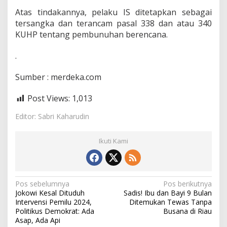
Atas tindakannya, pelaku IS ditetapkan sebagai
tersangka dan terancam pasal 338 dan atau 340
KUHP tentang pembunuhan berencana.
.
Sumber : merdeka.com
Post Views:
1,013
Editor: Sabri Kaharudin
Ikuti Kami
N
Pos sebelumnya
Pos berikutnya
Jokowi Kesal Dituduh
Sadis! Ibu dan Bayi 9 Bulan
a
Intervensi Pemilu 2024,
Ditemukan Tewas Tanpa
v
Politikus Demokrat: Ada
Busana di Riau
Asap, Ada Api