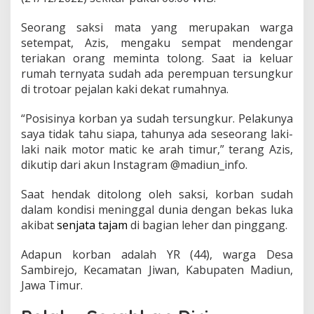
n
g
Seorang saksi mata yang merupakan warga
g
setempat, Azis, mengaku sempat mendengar
i
r
teriakan orang meminta tolong. Saat ia keluar
J
rumah ternyata sudah ada perempuan tersungkur
a
di trotoar pejalan kaki dekat rumahnya.
l
a
“Posisinya korban ya sudah tersungkur. Pelakunya
n
M
saya tidak tahu siapa, tahunya ada seseorang laki-
a
laki naik motor matic ke arah timur,” terang Azis,
d
dikutip dari akun Instagram @madiun_info.
i
u
Saat hendak ditolong oleh saksi, korban sudah
n
,
dalam kondisi meninggal dunia dengan bekas luka
P
akibat
senjata tajam
di bagian leher dan pinggang.
r
i
Adapun korban adalah YR (44), warga Desa
a
Sambirejo, Kecamatan Jiwan, Kabupaten Madiun,
I
n
Jawa Timur.
i
S