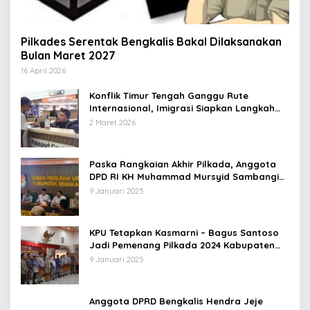
Pilkades Serentak Bengkalis Bakal Dilaksanakan
Bulan Maret 2027
16 April 2026
Konflik Timur Tengah Ganggu Rute
Internasional, Imigrasi Siapkan Langkah
Antisipatif
2 Maret 2026
Paska Rangkaian Akhir Pilkada, Anggota
DPD RI KH Muhammad Mursyid Sambangi
KPU Bengkalis
9 Januari 2025
KPU Tetapkan Kasmarni – Bagus Santoso
Jadi Pemenang Pilkada 2024 Kabupaten
Bengkalis
9 Januari 2025
Anggota DPRD Bengkalis Hendra Jeje