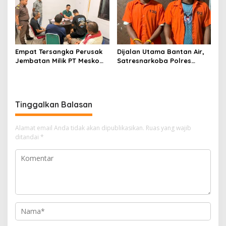
Empat Tersangka Perusak
Dijalan Utama Bantan Air,
Jembatan Milik PT Meskom
Satresnarkoba Polres
Agro Sarimas Dilimpahkan
Bengkalis Ringkus Dua
Ke Kejari Bengkalis
Terduga Pengedar Sabu
Tinggalkan Balasan
Alamat email Anda tidak akan dipublikasikan.
Ruas yang wajib
ditandai
*