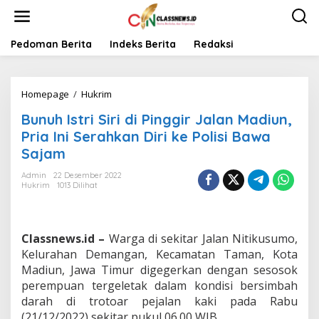
L
e
w
a
Pedoman Berita
Indeks Berita
Redaksi
t
i
k
Homepage
/
Hukrim
B
e
u
k
Bunuh Istri Siri di Pinggir Jalan Madiun,
n
o
u
n
Pria Ini Serahkan Diri ke Polisi Bawa
h
t
Sajam
I
e
s
n
Admin
22 Desember 2022
t
Hukrim
1013 Dilihat
r
i
S
i
Classnews.id –
Warga di sekitar Jalan Nitikusumo,
r
Kelurahan Demangan, Kecamatan Taman, Kota
i
Madiun, Jawa Timur digegerkan dengan sesosok
d
perempuan tergeletak dalam kondisi bersimbah
i
P
darah di trotoar pejalan kaki pada Rabu
i
(21/12/2022) sekitar pukul 06.00 WIB.