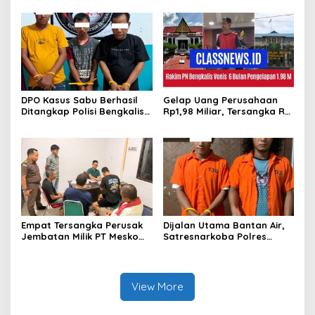
DPO Kasus Sabu Berhasil
Gelap Uang Perusahaan
Ditangkap Polisi Bengkalis,
Rp1,98 Miliar, Tersangka RS
Dua Rekannya Turut
Di Vonis 6 Bulan Oleh Hakim
Diringkus
PN Bengkalis, JPU Ajukan
Banding
Empat Tersangka Perusak
Dijalan Utama Bantan Air,
Jembatan Milik PT Meskom
Satresnarkoba Polres
Agro Sarimas Dilimpahkan
Bengkalis Ringkus Dua
Ke Kejari Bengkalis
Terduga Pengedar Sabu
View More