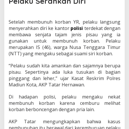
Pelaku Serahkan Diri
e
r
a
h
Setelah membunuh korban YR, pelaku langsung
k
menyerahkan diri ke kantor
polisi
terdekat dengan
a
membawa senjata tajam jenis pisau yang ia
n
D
gunakan untuk membunuh korban. Pelaku
i
merupakan IS (46), warga Nusa Tenggara Timur
r
(NTT) yang mengaku sebagai suami siri korban.
i
k
“Pelaku sudah kita amankan dan sajamnya berupa
e
P
pisau. Sepertinya ada luka tusukan di bagian
o
pinggang dan leher,” ujar Kasat Reskrim Polres
l
Madiun Kota, AKP Tatar Hernawan.
i
s
Di hadapan polisi, pelaku mengaku nekat
i
B
membunuh korban karena cemburu melihat
a
korban berboncengan dengan pria lain.
w
a
AKP Tatar mengungkapkan bahwa kasus
S
pembunuhan itu berawal dari kecemburuan pelaku
a