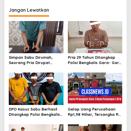
i
g
Jangan Lewatkan
a
s
i
p
o
s
Simpan Sabu Dirumah,
Pria 29 Tahun Ditangkap
Seorang Pria Dirupat
Polisi Bengkalis Gara- Gara
Ditangkap Polisi
Simpan Sabu
DPO Kasus Sabu Berhasil
Gelap Uang Perusahaan
Ditangkap Polisi Bengkalis,
Rp1,98 Miliar, Tersangka RS
Dua Rekannya Turut
Di Vonis 6 Bulan Oleh Hakim
Diringkus
PN Bengkalis, JPU Ajukan
Banding