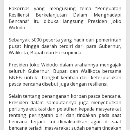
m
a
Rakornas yang mengusung tema “Penguatan
r
Resiliensi Berkelanjutan Dalam Menghadapi
n
Bencana” itu dibuka langsung Presiden Joko
i
Widodo.
I
k
u
Sebanyak 5000 peserta yang hadir dari pemerintah
t
pusat hingga daerah terdiri dari para Gubernur,
i
Walikota, Bupati dan Forkopimda.
R
a
Presiden Joko Widodo dalam arahannya mengajak
k
o
seluruh Gubernur, Bupati dan Walikota bersama
r
BNPB untuk bangkit kembali dari keterpurukan
n
pasca bencana disebut juga dengan resiliensi.
a
s
Selain tentang penanganan korban pasca bencana,
P
e
Presiden dalam sambutannya juga menyebutkan
n
perlunya edukasi dan pelatihan kepada masyarakat
a
tentang peringatan dini dan tindakan pada saat
n
bencana terjadi. Ini dimaksudkan agar di saat
g
bencana terjadi, masyarakat sudah paham tindakan
g