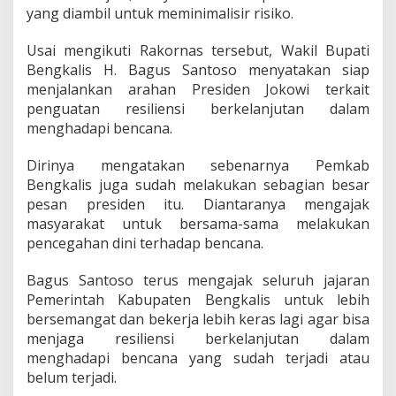
u
yang diambil untuk meminimalisir risiko.
l
a
Usai mengikuti Rakornas tersebut, Wakil Bupati
n
Bengkalis H. Bagus Santoso menyatakan siap
g
menjalankan arahan Presiden Jokowi terkait
a
n
penguatan resiliensi berkelanjutan dalam
B
menghadapi bencana.
e
n
Dirinya mengatakan sebenarnya Pemkab
c
Bengkalis juga sudah melakukan sebagian besar
a
n
pesan presiden itu. Diantaranya mengajak
a
masyarakat untuk bersama-sama melakukan
pencegahan dini terhadap bencana.
Bagus Santoso terus mengajak seluruh jajaran
Pemerintah Kabupaten Bengkalis untuk lebih
bersemangat dan bekerja lebih keras lagi agar bisa
menjaga resiliensi berkelanjutan dalam
menghadapi bencana yang sudah terjadi atau
belum terjadi.