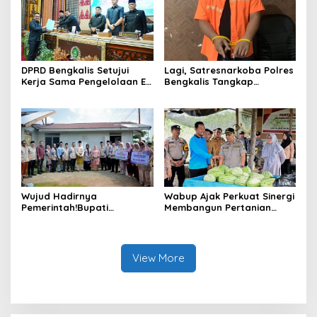
Anggaran 2025
DPRD Bengkalis Setujui
Lagi, Satresnarkoba Polres
Kerja Sama Pengelolaan E-
Bengkalis Tangkap
Ticketing Ro-Ro Air Putih–
Pengedar Sabu di Bantan
Sungai Selari.
Air
Wujud Hadirnya
Wabup Ajak Perkuat Sinergi
Pemerintah!Bupati
Membangun Pertanian
Kasmarni Serahkan
Modern Saat Menghadiri
Bantuan Korban Puting
Panen Semangka Milik
Beliung di Desa Api-Api.
Petani Milenial.
View More