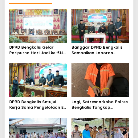
a
s
i
p
o
s
DPRD Bengkalis Gelar
Banggar DPRD Bengkalis
Paripurna Hari Jadi ke-514
Sampaikan Laporan
Bengkalis, Dalam
terhadap Ranperda
Semangat Membangun
Pertanggungjawaban
Negeri Junjungan.
Pelaksanaan APBD Tahun
Anggaran 2025
DPRD Bengkalis Setujui
Lagi, Satresnarkoba Polres
Kerja Sama Pengelolaan E-
Bengkalis Tangkap
Ticketing Ro-Ro Air Putih–
Pengedar Sabu di Bantan
Sungai Selari.
Air