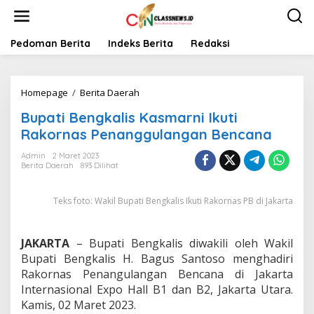
L
e
w
a
Pedoman Berita
Indeks Berita
Redaksi
t
i
k
Homepage
/
Berita Daerah
B
e
u
k
Bupati Bengkalis Kasmarni Ikuti
p
o
a
n
Rakornas Penanggulangan Bencana
t
t
i
e
Admin
2 Maret 2023
Berita Daerah
893 Dilihat
B
n
e
n
Teks foto: Wakil Bupati Bengkalis Ikuti Rakornas PB di Jakarta
g
k
a
JAKARTA
– Bupati Bengkalis diwakili oleh Wakil
l
i
Bupati Bengkalis H. Bagus Santoso menghadiri
s
Rakornas Penangulangan Bencana di Jakarta
K
Internasional Expo Hall B1 dan B2, Jakarta Utara.
a
Kamis, 02 Maret 2023.
s