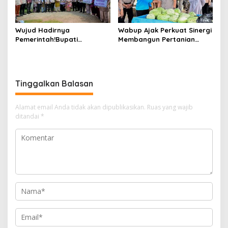
Wujud Hadirnya
Wabup Ajak Perkuat Sinergi
Pemerintah!Bupati
Membangun Pertanian
Kasmarni Serahkan
Modern Saat Menghadiri
Bantuan Korban Puting
Panen Semangka Milik
Beliung di Desa Api-Api.
Petani Milenial.
Tinggalkan Balasan
Alamat email Anda tidak akan dipublikasikan.
Ruas yang wajib
ditandai
*