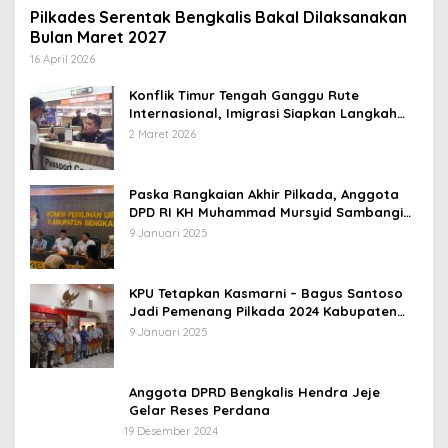
Pilkades Serentak Bengkalis Bakal Dilaksanakan
Bulan Maret 2027
16 April 2026
Konflik Timur Tengah Ganggu Rute
Internasional, Imigrasi Siapkan Langkah
Antisipatif
2 Maret 2026
Paska Rangkaian Akhir Pilkada, Anggota
DPD RI KH Muhammad Mursyid Sambangi
KPU Bengkalis
9 Januari 2025
KPU Tetapkan Kasmarni – Bagus Santoso
Jadi Pemenang Pilkada 2024 Kabupaten
Bengkalis
9 Januari 2025
Anggota DPRD Bengkalis Hendra Jeje
Gelar Reses Perdana
19 Desember 2024