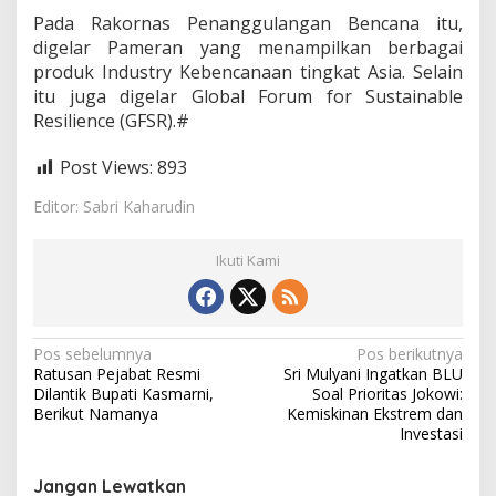
Pada Rakornas Penanggulangan Bencana itu,
digelar Pameran yang menampilkan berbagai
produk Industry Kebencanaan tingkat Asia. Selain
itu juga digelar Global Forum for Sustainable
Resilience (GFSR).#
Post Views:
893
Editor: Sabri Kaharudin
Ikuti Kami
N
Pos sebelumnya
Pos berikutnya
Ratusan Pejabat Resmi
Sri Mulyani Ingatkan BLU
a
Dilantik Bupati Kasmarni,
Soal Prioritas Jokowi:
v
Berikut Namanya
Kemiskinan Ekstrem dan
Investasi
i
g
Jangan Lewatkan