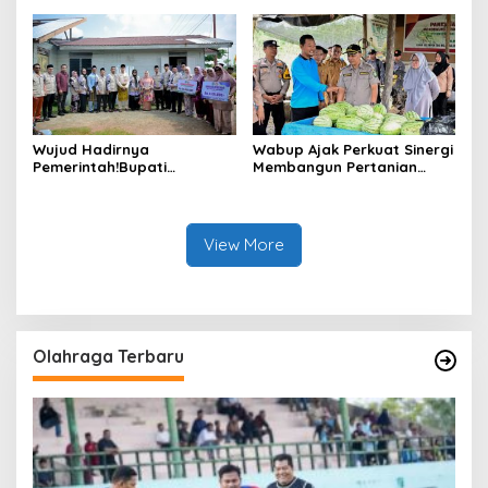
Sungai Selari.
Air
Wujud Hadirnya
Wabup Ajak Perkuat Sinergi
Pemerintah!Bupati
Membangun Pertanian
Kasmarni Serahkan
Modern Saat Menghadiri
Bantuan Korban Puting
Panen Semangka Milik
Beliung di Desa Api-Api.
Petani Milenial.
View More
Olahraga Terbaru