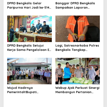
s
DPRD Bengkalis Gelar
Banggar DPRD Bengkalis
Paripurna Hari Jadi ke-514
Sampaikan Laporan
Bengkalis, Dalam
terhadap Ranperda
Semangat Membangun
Pertanggungjawaban
Negeri Junjungan.
Pelaksanaan APBD Tahun
Anggaran 2025
DPRD Bengkalis Setujui
Lagi, Satresnarkoba Polres
Kerja Sama Pengelolaan E-
Bengkalis Tangkap
Ticketing Ro-Ro Air Putih–
Pengedar Sabu di Bantan
Sungai Selari.
Air
Wujud Hadirnya
Wabup Ajak Perkuat Sinergi
Pemerintah!Bupati
Membangun Pertanian
Kasmarni Serahkan
Modern Saat Menghadiri
Bantuan Korban Puting
Panen Semangka Milik
Beliung di Desa Api-Api.
Petani Milenial.