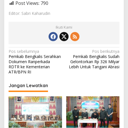
Post Views:
790
Editor: Sabri Kaharudin
Ikuti Kami
N
Pos sebelumnya
Pos berikutnya
Pemkab Bengkalis Serahkan
Pemkab Bengkalis Sudah
a
Dokumen Ranperkada
Gelontorkan Rp 326 Milyar
v
RDTR ke Kementerian
Lebih Untuk Tangani Abrasi
ATR/BPN RI
i
g
Jangan Lewatkan
a
s
i
p
o