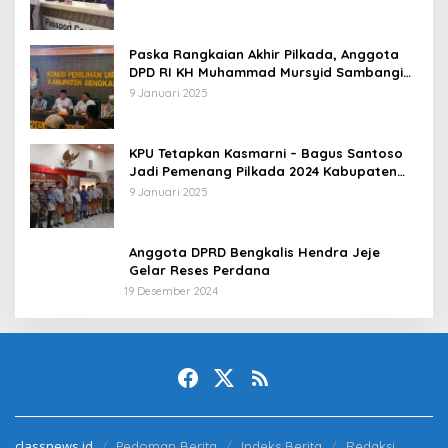
Paska Rangkaian Akhir Pilkada, Anggota
DPD RI KH Muhammad Mursyid Sambangi
KPU Bengkalis
9 Januari 2025
KPU Tetapkan Kasmarni – Bagus Santoso
Jadi Pemenang Pilkada 2024 Kabupaten
Bengkalis
9 Januari 2025
Anggota DPRD Bengkalis Hendra Jeje
Gelar Reses Perdana
19 Desember 2024
classnews.id
Pedoman Berita
Indeks Berita
Redaksi