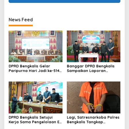
News Feed
DPRD Bengkalis Gelar
Banggar DPRD Bengkalis
Paripurna Hari Jadi ke-514
Sampaikan Laporan
Bengkalis, Dalam
terhadap Ranperda
Semangat Membangun
Pertanggungjawaban
Negeri Junjungan.
Pelaksanaan APBD Tahun
Anggaran 2025
DPRD Bengkalis Setujui
Lagi, Satresnarkoba Polres
Kerja Sama Pengelolaan E-
Bengkalis Tangkap
Ticketing Ro-Ro Air Putih–
Pengedar Sabu di Bantan