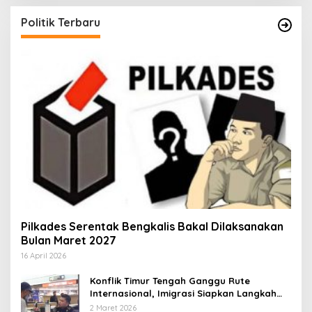
Politik Terbaru
Pilkades Serentak Bengkalis Bakal Dilaksanakan
Bulan Maret 2027
16 April 2026
Konflik Timur Tengah Ganggu Rute
Internasional, Imigrasi Siapkan Langkah
Antisipatif
2 Maret 2026