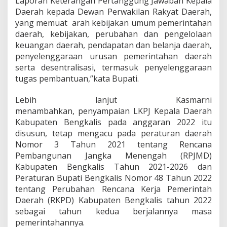
Laporan Keterangan Pertanggung Jawaban Kepala
g
Daerah kepada Dewan Perwakilan Rakyat Daerah,
a
yang memuat arah kebijakan umum pemerintahan
r
a
daerah, kebijakan, perubahan dan pengelolaan
n
keuangan daerah, pendapatan dan belanja daerah,
T
penyelenggaraan urusan pemerintahan daerah
a
serta desentralisasi, termasuk penyelenggaraan
h
tugas pembantuan,”kata Bupati.
u
n
2
Lebih lanjut Kasmarni
0
menambahkan, penyampaian LKPJ Kepala Daerah
2
Kabupaten Bengkalis pada anggaran 2022 itu
2
disusun, tetap mengacu pada peraturan daerah
Nomor 3 Tahun 2021 tentang Rencana
Pembangunan Jangka Menengah (RPJMD)
Kabupaten Bengkalis Tahun 2021-2026 dan
Peraturan Bupati Bengkalis Nomor 48 Tahun 2022
tentang Perubahan Rencana Kerja Pemerintah
Daerah (RKPD) Kabupaten Bengkalis tahun 2022
sebagai tahun kedua berjalannya masa
pemerintahannya.