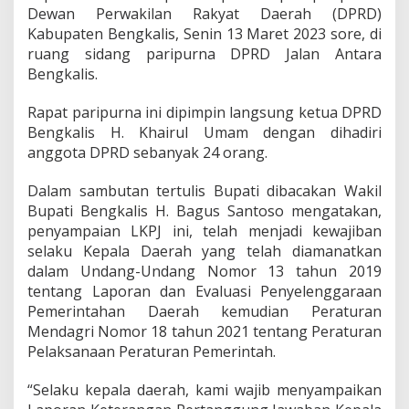
a
Dewan Perwakilan Rakyat Daerah (DPRD)
i
Kabupaten Bengkalis, Senin 13 Maret 2023 sore, di
k
ruang sidang paripurna DPRD Jalan Antara
a
Bengkalis.
n
L
K
Rapat paripurna ini dipimpin langsung ketua DPRD
P
Bengkalis H. Khairul Umam dengan dihadiri
J
anggota DPRD sebanyak 24 orang.
K
e
g
Dalam sambutan tertulis Bupati dibacakan Wakil
i
Bupati Bengkalis H. Bagus Santoso mengatakan,
a
penyampaian LKPJ ini, telah menjadi kewajiban
t
selaku Kepala Daerah yang telah diamanatkan
a
dalam Undang-Undang Nomor 13 tahun 2019
n
A
tentang Laporan dan Evaluasi Penyelenggaraan
k
Pemerintahan Daerah kemudian Peraturan
h
Mendagri Nomor 18 tahun 2021 tentang Peraturan
i
Pelaksanaan Peraturan Pemerintah.
r
A
n
“Selaku kepala daerah, kami wajib menyampaikan
g