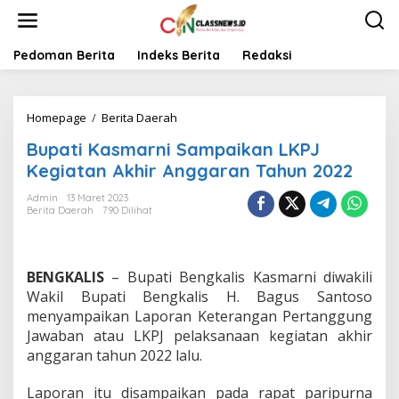
L
e
w
a
Pedoman Berita
Indeks Berita
Redaksi
t
i
k
Homepage
/
Berita Daerah
B
e
u
k
Bupati Kasmarni Sampaikan LKPJ
p
o
a
n
Kegiatan Akhir Anggaran Tahun 2022
t
t
i
e
Admin
13 Maret 2023
Berita Daerah
790 Dilihat
K
n
a
s
m
BENGKALIS
– Bupati Bengkalis Kasmarni diwakili
a
r
Wakil Bupati Bengkalis H. Bagus Santoso
n
menyampaikan Laporan Keterangan Pertanggung
i
Jawaban atau LKPJ pelaksanaan kegiatan akhir
S
anggaran tahun 2022 lalu.
a
m
p
Laporan itu disampaikan pada rapat paripurna