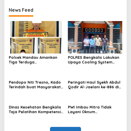
News Feed
Polsek Mandau Amankan
POLRES Bengkalis Lakukan
Tiga Terduga
Upaya Cooling System
Penyalahguna Narkotika
Terkait Dengan Penundaan
Jenis Sabu di Air Jamban
Pilkades Bengkalis Dan Isu
Pj Kepala Desa
Pendopo Niti Tresno, Kado
Peringati Haul Syekh Abdul
Terindah buat Masyarakat
Qodir Al-Jaelani ke-886 di
Bengkalis
Pedekik, Momentum
Perkuat Ukhuwah dan
Teladani Ulama.
Dinas Kesehatan Bengkalis
PWI Imbau Mitra Tidak
Taja Pelatihan Kompetensi
Layani Oknum
Dasar Kader Posyandu
Atasnamakan Plt PWI Minta
Bantuan Kongres di Banten