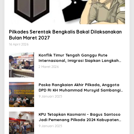
Pilkades Serentak Bengkalis Bakal Dilaksanakan
Bulan Maret 2027
16 April 2026
Konflik Timur Tengah Ganggu Rute
Internasional, Imigrasi Siapkan Langkah
Antisipatif
2 Maret 2026
Paska Rangkaian Akhir Pilkada, Anggota
DPD RI KH Muhammad Mursyid Sambangi
KPU Bengkalis
9 Januari 2025
KPU Tetapkan Kasmarni – Bagus Santoso
Jadi Pemenang Pilkada 2024 Kabupaten
Bengkalis
9 Januari 2025