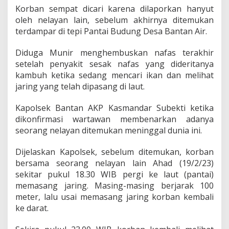
a
Korban sempat dicari karena dilaporkan hanyut
r
oleh nelayan lain, sebelum akhirnya ditemukan
g
terdampar di tepi Pantai Budung Desa Bantan Air.
a
M
u
Diduga Munir menghembuskan nafas terakhir
n
setelah penyakit sesak nafas yang dideritanya
t
kambuh ketika sedang mencari ikan dan melihat
a
jaring yang telah dipasang di laut.
i
B
a
Kapolsek Bantan AKP Kasmandar Subekti ketika
r
dikonfirmasi wartawan membenarkan adanya
a
seorang nelayan ditemukan meninggal dunia ini.
t
D
Dijelaskan Kapolsek, sebelum ditemukan, korban
i
t
bersama seorang nelayan lain Ahad (19/2/23)
e
sekitar pukul 18.30 WIB pergi ke laut (pantai)
m
memasang jaring. Masing-masing berjarak 100
u
meter, lalu usai memasang jaring korban kembali
k
a
ke darat.
n
M