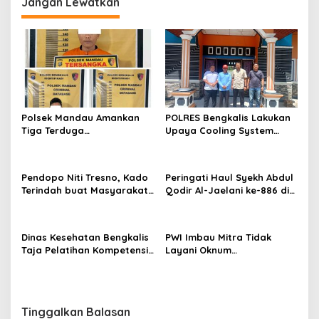
Jangan Lewatkan
g
a
s
i
p
o
Polsek Mandau Amankan
POLRES Bengkalis Lakukan
s
Tiga Terduga
Upaya Cooling System
Penyalahguna Narkotika
Terkait Dengan Penundaan
Jenis Sabu di Air Jamban
Pilkades Bengkalis Dan Isu
Pj Kepala Desa
Pendopo Niti Tresno, Kado
Peringati Haul Syekh Abdul
Terindah buat Masyarakat
Qodir Al-Jaelani ke-886 di
Bengkalis
Pedekik, Momentum
Perkuat Ukhuwah dan
Teladani Ulama.
Dinas Kesehatan Bengkalis
PWI Imbau Mitra Tidak
Taja Pelatihan Kompetensi
Layani Oknum
Dasar Kader Posyandu
Atasnamakan Plt PWI Minta
Bantuan Kongres di Banten
Tinggalkan Balasan