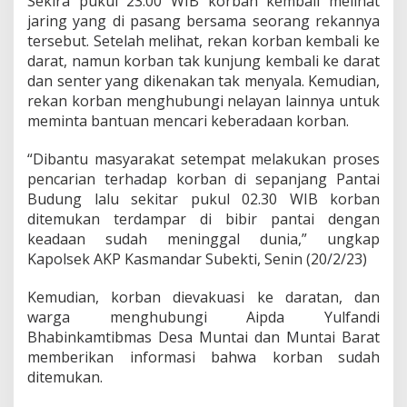
Sekira pukul 23.00 WIB korban kembali melihat
e
jaring yang di pasang bersama seorang rekannya
n
tersebut. Setelah melihat, rekan korban kembali ke
i
n
darat, namun korban tak kunjung kembali ke darat
g
dan senter yang dikenakan tak menyala. Kemudian,
g
rekan korban menghubungi nelayan lainnya untuk
a
meminta bantuan mencari keberadaan korban.
l
D
u
“Dibantu masyarakat setempat melakukan proses
n
pencarian terhadap korban di sepanjang Pantai
i
Budung lalu sekitar pukul 02.30 WIB korban
a
ditemukan terdampar di bibir pantai dengan
D
keadaan sudah meninggal dunia,” ungkap
i
T
Kapolsek AKP Kasmandar Subekti, Senin (20/2/23)
e
p
Kemudian, korban dievakuasi ke daratan, dan
i
warga menghubungi Aipda Yulfandi
P
Bhabinkamtibmas Desa Muntai dan Muntai Barat
a
n
memberikan informasi bahwa korban sudah
t
ditemukan.
a
i