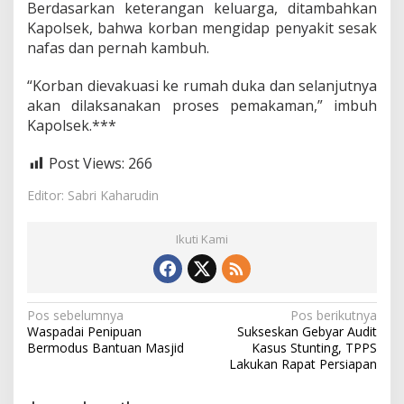
Berdasarkan keterangan keluarga, ditambahkan
B
Kapolsek, bahwa korban mengidap penyakit sesak
o
d
nafas dan pernah kambuh.
o
n
“Korban dievakuasi ke rumah duka dan selanjutnya
g
akan dilaksanakan proses pemakaman,” imbuh
Kapolsek.***
Post Views:
266
Editor: Sabri Kaharudin
Ikuti Kami
N
Pos sebelumnya
Pos berikutnya
Waspadai Penipuan
Sukseskan Gebyar Audit
a
Bermodus Bantuan Masjid
Kasus Stunting, TPPS
v
Lakukan Rapat Persiapan
i