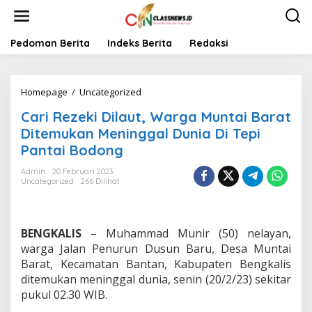
L
e
w
a
Pedoman Berita
Indeks Berita
Redaksi
t
i
k
Homepage
/
Uncategorized
C
e
a
k
Cari Rezeki Dilaut, Warga Muntai Barat
r
o
i
n
Ditemukan Meninggal Dunia Di Tepi
R
t
Pantai Bodong
e
e
z
n
Admin
20 Februari 2023
e
Uncategorized
266 Dilihat
k
i
D
i
BENGKALIS
– Muhammad Munir (50) nelayan,
l
warga Jalan Penurun Dusun Baru, Desa Muntai
a
Barat, Kecamatan Bantan, Kabupaten Bengkalis
u
ditemukan meninggal dunia, senin (20/2/23) sekitar
t
,
pukul 02.30 WIB.
W