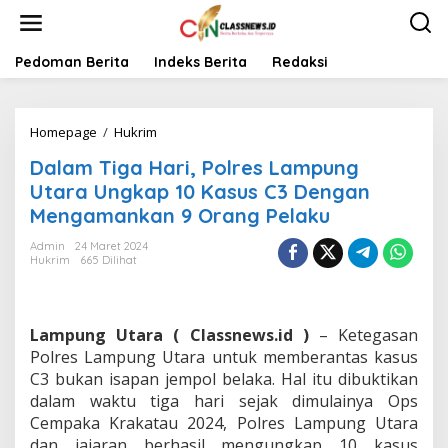
L
e
w
a
Pedoman Berita
Indeks Berita
Redaksi
t
i
k
Homepage
/
Hukrim
D
e
a
k
Dalam Tiga Hari, Polres Lampung
l
o
a
n
Utara Ungkap 10 Kasus C3 Dengan
m
t
Mengamankan 9 Orang Pelaku
T
e
i
n
Admin
24 Maret 2024
g
Hukrim
665 Dilihat
a
H
a
r
Lampung Utara ( Classnews.id )
– Ketegasan
i
Polres Lampung Utara untuk memberantas kasus
,
C3 bukan isapan jempol belaka. Hal itu dibuktikan
P
dalam waktu tiga hari sejak dimulainya Ops
o
l
Cempaka Krakatau 2024, Polres Lampung Utara
r
dan jajaran berhasil mengungkap 10 kasus