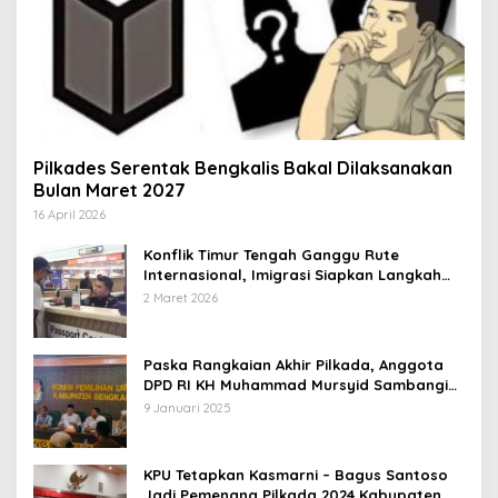
Pilkades Serentak Bengkalis Bakal Dilaksanakan
Bulan Maret 2027
16 April 2026
Konflik Timur Tengah Ganggu Rute
Internasional, Imigrasi Siapkan Langkah
Antisipatif
2 Maret 2026
Paska Rangkaian Akhir Pilkada, Anggota
DPD RI KH Muhammad Mursyid Sambangi
KPU Bengkalis
9 Januari 2025
KPU Tetapkan Kasmarni – Bagus Santoso
Jadi Pemenang Pilkada 2024 Kabupaten