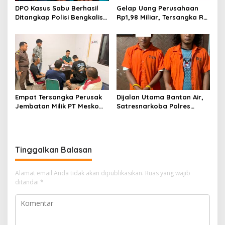
DPO Kasus Sabu Berhasil
Gelap Uang Perusahaan
Ditangkap Polisi Bengkalis,
Rp1,98 Miliar, Tersangka RS
Dua Rekannya Turut
Di Vonis 6 Bulan Oleh Hakim
Diringkus
PN Bengkalis, JPU Ajukan
Banding
Empat Tersangka Perusak
Dijalan Utama Bantan Air,
Jembatan Milik PT Meskom
Satresnarkoba Polres
Agro Sarimas Dilimpahkan
Bengkalis Ringkus Dua
Ke Kejari Bengkalis
Terduga Pengedar Sabu
Tinggalkan Balasan
Alamat email Anda tidak akan dipublikasikan.
Ruas yang wajib
ditandai
*