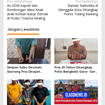
N
Pos sebelumnya
Pos berikutnya
n
As-SDM Kapolri dan
Bandar Narkotika di
g
a
Rombongan Hibur Anak-
Menggala Kota Ditangkap
P
v
anak Korban Banjir Demak
Polres Tulang Bawang
e
di Posko Trauma Healing
l
i
a
g
k
Jangan Lewatkan
u
a
s
i
p
o
s
Simpan Sabu Dirumah,
Pria 29 Tahun Ditangkap
Seorang Pria Dirupat
Polisi Bengkalis Gara- Gara
Ditangkap Polisi
Simpan Sabu