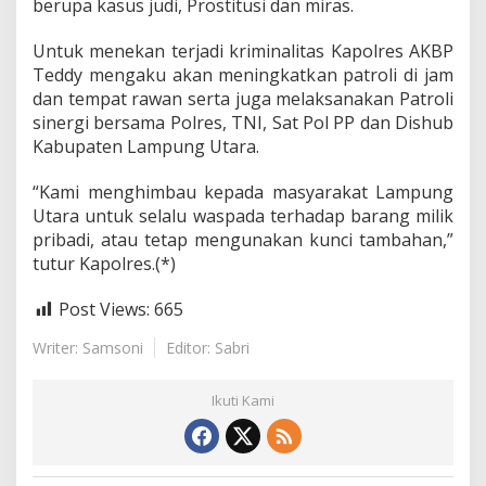
berupa kasus judi, Prostitusi dan miras.
u
s
Untuk menekan terjadi kriminalitas Kapolres AKBP
C
3
Teddy mengaku akan meningkatkan patroli di jam
D
dan tempat rawan serta juga melaksanakan Patroli
e
sinergi bersama Polres, TNI, Sat Pol PP dan Dishub
n
Kabupaten Lampung Utara.
g
a
n
“Kami menghimbau kepada masyarakat Lampung
M
Utara untuk selalu waspada terhadap barang milik
e
pribadi, atau tetap mengunakan kunci tambahan,”
n
tutur Kapolres.(*)
g
a
m
Post Views:
665
a
n
Writer: Samsoni
Editor: Sabri
k
a
Ikuti Kami
n
9
O
r
a