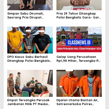
Simpan Sabu Dirumah,
Pria 29 Tahun Ditangkap
Seorang Pria Dirupat
Polisi Bengkalis Gara- Gara
Ditangkap Polisi
Simpan Sabu
DPO Kasus Sabu Berhasil
Gelap Uang Perusahaan
Ditangkap Polisi Bengkalis,
Rp1,98 Miliar, Tersangka RS
Dua Rekannya Turut
Di Vonis 6 Bulan Oleh Hakim
Diringkus
PN Bengkalis, JPU Ajukan
Banding
Empat Tersangka Perusak
Dijalan Utama Bantan Air,
Jembatan Milik PT Meskom
Satresnarkoba Polres
Agro Sarimas Dilimpahkan
Bengkalis Ringkus Dua