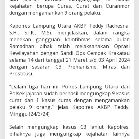
e
kejahatan berupa Curas, Curat dan Curanmor
s
dengan mengamankan 9 orang pelaku.
L
a
m
Kapolres Lampung Utara AKBP Teddy Rachesna,
p
S.H., S.I.K., M.Si. menjelaskan, dalam rangka
u
menekan gangguan kamtibmas selama bulan
n
Ramadhan pihak telah melaksanakan Oprasi
g
Kewilayahan dengan Sandi Ops Cempak Krakatau
U
t
selama 14 dari tanggal 21 Maret s/d 03 April 2024
a
dengan sasaran C3, Premanisme, Miras dan
r
Prostitusi.
a
U
“Dalam tiga hari ini, Polres Lampung Utara dan
n
g
Polsek jajaran sudah berhasil mengungkap 9 kasus
k
curat dan 1 kasus curas dengan mengamankan
a
pelaku 9 orang,” jelas Kapolres AKBP Teddy,
p
Minggu (24/3/24).
1
0
K
Selain mengungkap kasus C3 lanjut Kapolres,
a
pihaknya juga mengungkap kejahatan lainnya
s