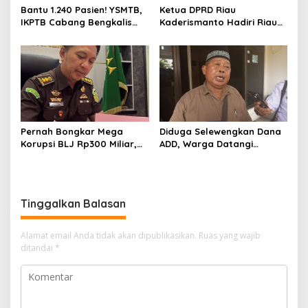
Bantu 1.240 Pasien! YSMTB,
Ketua DPRD Riau
IKPTB Cabang Bengkalis
Kaderismanto Hadiri Riau
dan Vihara Hok An Kiong
Bhayangkara Run 2026,
Apresiasi Perkumpulan Kin
Dukung Sinergitas dan
Men Riau Atas Kegiatan
Kampanye Lingkungan
Bakti Sosial Kesehatan Di
Bengkalis.
Pernah Bongkar Mega
Diduga Selewengkan Dana
Korupsi BLJ Rp300 Miliar,
ADD, Warga Datangi
Dodi Wiraatmaja Kini
Inspektorat Tagih
Kembali ke Bengkalis
Kejelasan Laporan Eks
sebagai Plt Kajari
Kades Darul Aman
Tinggalkan Balasan
Alamat email Anda tidak akan dipublikasikan.
Ruas yang wajib
ditandai
*