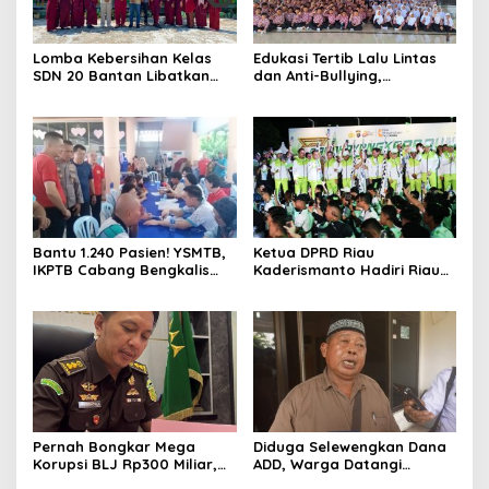
Lomba Kebersihan Kelas
Edukasi Tertib Lalu Lintas
SDN 20 Bantan Libatkan
dan Anti-Bullying,
Mahasiswa KKM ISNJ
Satlantas Polres Bengkalis
sebagai Dewan Juri
Gelar “Polisi Sahabat Anak”
di SD IT Al-Fatih Duri
Bantu 1.240 Pasien! YSMTB,
Ketua DPRD Riau
IKPTB Cabang Bengkalis
Kaderismanto Hadiri Riau
dan Vihara Hok An Kiong
Bhayangkara Run 2026,
Apresiasi Perkumpulan Kin
Dukung Sinergitas dan
Men Riau Atas Kegiatan
Kampanye Lingkungan
Bakti Sosial Kesehatan Di
Bengkalis.
Pernah Bongkar Mega
Diduga Selewengkan Dana
Korupsi BLJ Rp300 Miliar,
ADD, Warga Datangi
Dodi Wiraatmaja Kini
Inspektorat Tagih