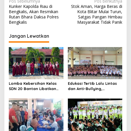
N
Pos sebelumnya
Pos berikutnya
e
Kunker Kapolda Riau di
Stok Aman, Harga Beras di
a
n
Bengkalis, Akan Resmikan
Kota Blitar Mulai Turun,
g
v
Rutan Bhara Daksa Polres
Satgas Pangan Himbau
a
Bengkalis
Masyarakat Tidak Panik
m
i
a
g
n
Jangan Lewatkan
a
a
n
s
L
u
i
a
p
r
B
o
i
s
a
Lomba Kebersihan Kelas
Edukasi Tertib Lalu Lintas
s
SDN 20 Bantan Libatkan
dan Anti-Bullying,
a
Mahasiswa KKM ISNJ
Satlantas Polres Bengkalis
sebagai Dewan Juri
Gelar “Polisi Sahabat Anak”
di SD IT Al-Fatih Duri