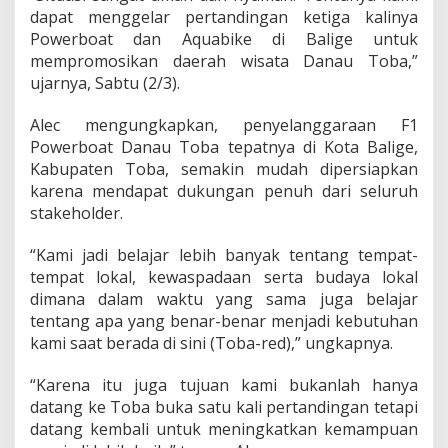
P
dapat menggelar pertandingan ketiga kalinya
o
Powerboat dan Aquabike di Balige untuk
w
mempromosikan daerah wisata Danau Toba,”
e
r
ujarnya, Sabtu (2/3).
b
o
Alec mengungkapkan, penyelanggaraan F1
a
Powerboat Danau Toba tepatnya di Kota Balige,
t
Kabupaten Toba, semakin mudah dipersiapkan
:
T
karena mendapat dukungan penuh dari seluruh
e
stakeholder.
r
i
“Kami jadi belajar lebih banyak tentang tempat-
m
tempat lokal, kewaspadaan serta budaya lokal
a
K
dimana dalam waktu yang sama juga belajar
a
tentang apa yang benar-benar menjadi kebutuhan
s
kami saat berada di sini (Toba-red),” ungkapnya.
i
h
“Karena itu juga tujuan kami bukanlah hanya
P
o
datang ke Toba buka satu kali pertandingan tetapi
l
datang kembali untuk meningkatkan kemampuan
r