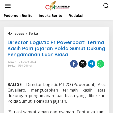
L
e
w
a
Pedoman Berita
Indeks Berita
Redaksi
t
i
k
Homepage
/
Berita
D
e
i
k
Director Logistic F1 Powerboat: Terima
r
o
e
n
Kasih Polri jajaran Polda Sumut Dukung
c
t
Pengamanan Luar Biasa
t
e
o
n
Admin
2 Maret 2024
r
Berita
598 Dilihat
L
o
g
i
BALIGE
– Director Logistic F1h2O (Powerboat), Alec
s
Cavallero, mengucapkan terimah kasih atas
t
dukungan pengamanan luar biasa yang diberikan
i
Polda Sumut (Polri) dan jajaran.
c
F
1
“Situasi sangat aman dan nyaman. Tentunya kami