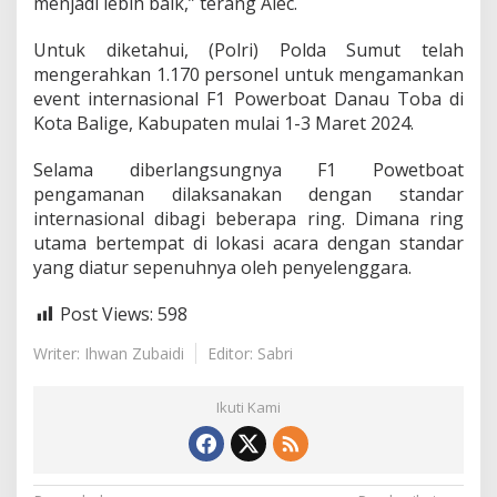
menjadi lebih baik,” terang Alec.
i
j
Untuk diketahui, (Polri) Polda Sumut telah
a
j
mengerahkan 1.170 personel untuk mengamankan
a
event internasional F1 Powerboat Danau Toba di
r
Kota Balige, Kabupaten mulai 1-3 Maret 2024.
a
n
Selama diberlangsungnya F1 Powetboat
P
o
pengamanan dilaksanakan dengan standar
l
internasional dibagi beberapa ring. Dimana ring
d
utama bertempat di lokasi acara dengan standar
a
yang diatur sepenuhnya oleh penyelenggara.
S
u
m
Post Views:
598
u
t
Writer: Ihwan Zubaidi
Editor: Sabri
D
u
Ikuti Kami
k
u
n
g
P