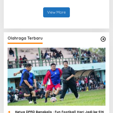
Kembali ke Bengkalis
Kejelasan Laporan Eks
sebagai Plt Kajari
Kades Darul Aman
View More
Olahraga Terbaru
1
Ketua DPRD Bengkalis : Fun Football Hari Jadi ke-514