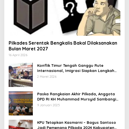
Pilkades Serentak Bengkalis Bakal Dilaksanakan
Bulan Maret 2027
16 April 2026
Konflik Timur Tengah Ganggu Rute
Internasional, Imigrasi Siapkan Langkah
Antisipatif
2 Maret 2026
Paska Rangkaian Akhir Pilkada, Anggota
DPD RI KH Muhammad Mursyid Sambangi
KPU Bengkalis
9 Januari 2025
KPU Tetapkan Kasmarni – Bagus Santoso
Jadi Pemenang Pilkada 2024 Kabupaten