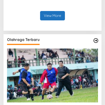
Agro Sarimas Dilimpahkan
Bengkalis Ringkus Dua
Ke Kejari Bengkalis
Terduga Pengedar Sabu
View More
Olahraga Terbaru