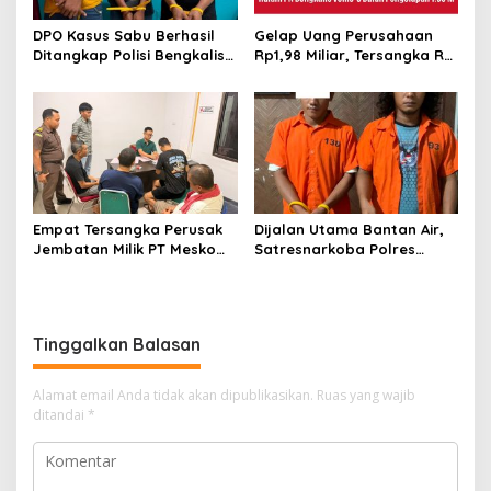
DPO Kasus Sabu Berhasil
Gelap Uang Perusahaan
Ditangkap Polisi Bengkalis,
Rp1,98 Miliar, Tersangka RS
Dua Rekannya Turut
Di Vonis 6 Bulan Oleh Hakim
Diringkus
PN Bengkalis, JPU Ajukan
Banding
Empat Tersangka Perusak
Dijalan Utama Bantan Air,
Jembatan Milik PT Meskom
Satresnarkoba Polres
Agro Sarimas Dilimpahkan
Bengkalis Ringkus Dua
Ke Kejari Bengkalis
Terduga Pengedar Sabu
Tinggalkan Balasan
Alamat email Anda tidak akan dipublikasikan.
Ruas yang wajib
ditandai
*