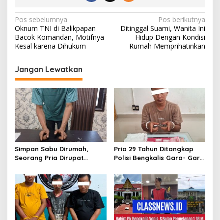
N
Pos sebelumnya
Pos berikutnya
Oknum TNI di Balikpapan
Ditinggal Suami, Wanita Ini
a
Bacok Komandan, Motifnya
Hidup Dengan Kondisi
v
Kesal karena Dihukum
Rumah Memprihatinkan
i
Jangan Lewatkan
g
a
s
i
p
o
Simpan Sabu Dirumah,
Pria 29 Tahun Ditangkap
s
Seorang Pria Dirupat
Polisi Bengkalis Gara- Gara
Ditangkap Polisi
Simpan Sabu