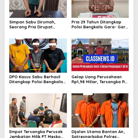
Simpan Sabu Dirumah,
Pria 29 Tahun Ditangkap
Seorang Pria Dirupat
Polisi Bengkalis Gara- Gara
Ditangkap Polisi
Simpan Sabu
DPO Kasus Sabu Berhasil
Gelap Uang Perusahaan
Ditangkap Polisi Bengkalis,
Rp1,98 Miliar, Tersangka RS
Dua Rekannya Turut
Di Vonis 6 Bulan Oleh Hakim
Diringkus
PN Bengkalis, JPU Ajukan
Banding
Empat Tersangka Perusak
Dijalan Utama Bantan Air,
Jembatan Milik PT Meskom
Satresnarkoba Polres