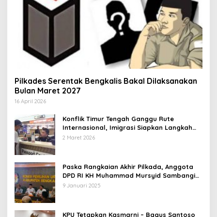
Pilkades Serentak Bengkalis Bakal Dilaksanakan
Bulan Maret 2027
16 April 2026
Konflik Timur Tengah Ganggu Rute
Internasional, Imigrasi Siapkan Langkah
Antisipatif
2 Maret 2026
Paska Rangkaian Akhir Pilkada, Anggota
DPD RI KH Muhammad Mursyid Sambangi
KPU Bengkalis
9 Januari 2025
KPU Tetapkan Kasmarni – Bagus Santoso