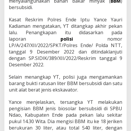
menyalahgunakan bahan bakar minyak (
BBM
)
n
bersubsidi.
t
u
k
Kasat Reskrim Polres Ende Iptu Yance Yauri
P
Kadiaman mengatakan, YT ditangkap akhir pekan
r
lalu. Penangkapan itu didasarkan pada
o
laporan
polisi
nomor
y
e
LP/A/247/XII/2022/SPKT/Polres Ende/ Polda NTT,
k
tanggal 9 Desember 2022 dan ditindaklanjuti
,
dengan SP.SIDIK/389/XII/2022/Reskrim tanggal 9
K
Desember 2022.
o
n
t
Selain menangkap YT, polisi juga mengamankan
r
barang bukti ratusan liter BBM bersubsidi dan satu
a
unit alat berat jenis ekskavator.
k
t
Yance menjelaskan, tersangka YT melakukan
o
r
pengisian BBM jenis biosolar bersubsidi di SPBU
d
Ndao, Kabupaten Ende pada pekan lalu sekitar
i
pukul 14.30 Wita. Dia mengisi BBM itu ke 18 jeriken
E
berukuran 30 liter, atau total 540 liter, dengan
n