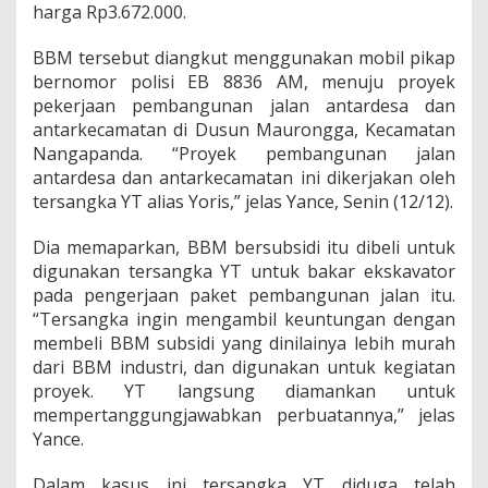
harga Rp3.672.000.
d
e
D
BBM tersebut diangkut menggunakan mobil pikap
i
bernomor polisi EB 8836 AM, menuju proyek
t
pekerjaan pembangunan jalan antardesa dan
a
antarkecamatan di Dusun Maurongga, Kecamatan
n
g
Nangapanda. “Proyek pembangunan jalan
k
antardesa dan antarkecamatan ini dikerjakan oleh
a
tersangka YT alias Yoris,” jelas Yance, Senin (12/12).
p
Dia memaparkan, BBM bersubsidi itu dibeli untuk
digunakan tersangka YT untuk bakar ekskavator
pada pengerjaan paket pembangunan jalan itu.
“Tersangka ingin mengambil keuntungan dengan
membeli BBM subsidi yang dinilainya lebih murah
dari BBM industri, dan digunakan untuk kegiatan
proyek. YT langsung diamankan untuk
mempertanggungjawabkan perbuatannya,” jelas
Yance.
Dalam kasus ini tersangka YT diduga telah