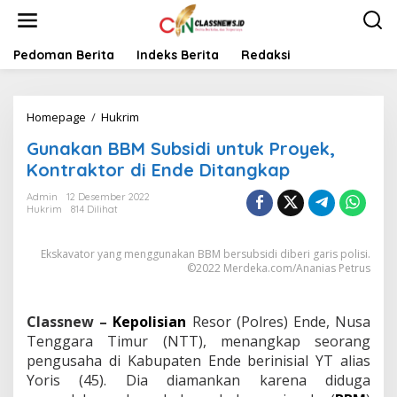
L
e
w
a
Pedoman Berita
Indeks Berita
Redaksi
t
i
k
Homepage
/
Hukrim
G
e
u
k
Gunakan BBM Subsidi untuk Proyek,
n
o
a
n
Kontraktor di Ende Ditangkap
k
t
a
e
Admin
12 Desember 2022
Hukrim
814 Dilihat
n
n
B
B
Ekskavator yang menggunakan BBM bersubsidi diberi garis polisi.
M
©2022 Merdeka.com/Ananias Petrus
S
u
b
Classnew
–
Kepolisian
Resor (Polres) Ende, Nusa
s
Tenggara Timur (NTT), menangkap seorang
i
d
pengusaha di Kabupaten Ende berinisial YT alias
i
Yoris (45). Dia diamankan karena diduga
u