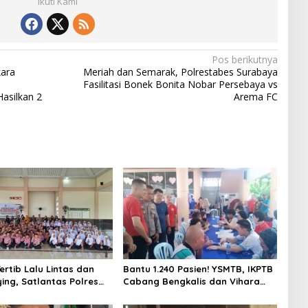
Ikuti Kami
Pos berikutnya
kara
Meriah dan Semarak, Polrestabes Surabaya
Fasilitasi Bonek Bonita Nobar Persebaya vs
asilkan 2
Arema FC
ertib Lalu Lintas dan
Bantu 1.240 Pasien! YSMTB, IKPTB
ying, Satlantas Polres
Cabang Bengkalis dan Vihara
s Gelar “Polisi Sahabat
Hok An Kiong Apresiasi
SD IT Al-Fatih Duri
Perkumpulan Kin Men Riau Atas