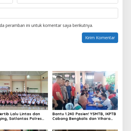
da peramban ini untuk komentar saya berikutnya.
ertib Lalu Lintas dan
Bantu 1.240 Pasien! YSMTB, IKPTB
ying, Satlantas Polres
Cabang Bengkalis dan Vihara
s Gelar “Polisi Sahabat
Hok An Kiong Apresiasi
SD IT Al-Fatih Duri
Perkumpulan Kin Men Riau Atas