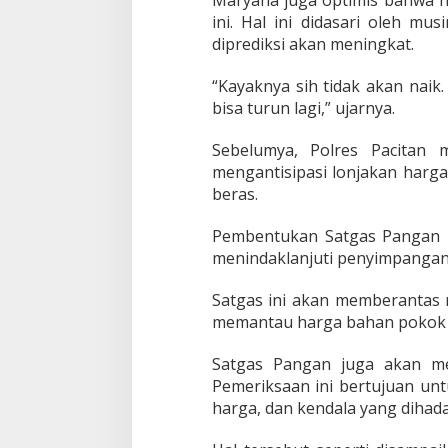
Maryana juga optimis bahwa h
a
n
ini. Hal ini didasari oleh m
P
diprediksi akan meningkat.
a
n
“Kayaknya sih tidak akan nai
t
bisa turun lagi,” ujarnya.
a
u
K
Sebelumya, Polres Pacitan
e
mengantisipasi lonjakan harg
t
beras.
e
r
Pembentukan Satgas Pangan in
s
e
menindaklanjuti penyimpangan 
d
i
Satgas ini akan memberantas r
a
memantau harga bahan pokok d
a
n
B
Satgas Pangan juga akan me
a
Pemeriksaan ini bertujuan unt
p
harga, dan kendala yang dihad
o
k