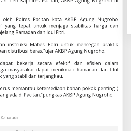
ikan oleh Kapolres Pacitan, AKBP Agung Nugroho di
 oleh Polres Pacitan kata AKBP Agung Nugroho
if yang tepat untuk menjaga stabilitas harga dan
elang Ramadan dan Idul Fitri.
gan instruksi Mabes Polri untuk mencegah praktik
n distribusi beras,”ujar AKBP Agung Nugroho.
apat bekerja secara efektif dan efisien dalam
gga masyarakat dapat menikmati Ramadan dan Idul
 yang stabil dan terjangkau.
 terus memantau ketersediaan bahan pokok penting (
 yang ada di Pacitan,”pungkas AKBP Agung Nugroho.
i Kaharudin