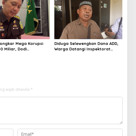
Kegiatan Bakti Sosial Kesehatan
Di Bengkalis.
ongkar Mega Korupsi
Diduga Selewengkan Dana ADD,
 Miliar, Dodi
Warga Datangi Inspektorat
ja Kini Kembali ke
Tagih Kejelasan Laporan Eks
 sebagai Plt Kajari
Kades Darul Aman
ng wajib ditandai
*