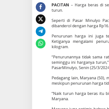
a
PACITAN
– Harga beras di se
c
turun.
i
t
Seperti di Pasar Minulyo Pa
a
dibanderol dengan harga Rp16.0
n
T
u
Penurunan harga ini juga te
r
Ketiganya mengalami penur
u
kilogram.
n
T
“Penurunannya tidak sama rata
i
m
seminggu ini harganya turun,”
S
PasarMinulyo, Senin (25/3/2024
a
t
Pedagang lain, Maryana (50),
g
meskipun penurunan harga tidak
a
s
P
“Naik turun harga beras itu b
a
Maryana.
n
g