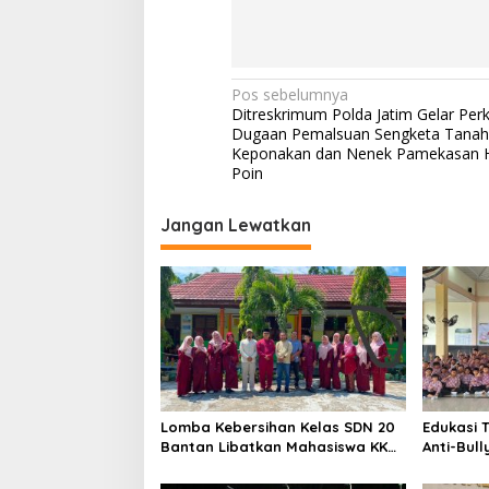
N
Pos sebelumnya
Ditreskrimum Polda Jatim Gelar Per
a
Dugaan Pemalsuan Sengketa Tanah
v
Keponakan dan Nenek Pamekasan H
Poin
i
g
Jangan Lewatkan
a
s
i
p
o
s
Lomba Kebersihan Kelas SDN 20
Edukasi T
Bantan Libatkan Mahasiswa KKM
Anti-Bull
ISNJ sebagai Dewan Juri
Bengkali
Anak” di 