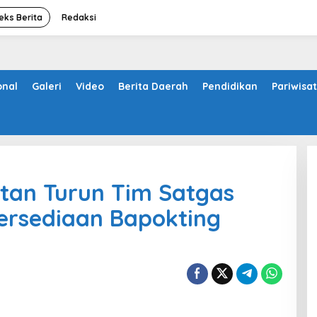
eks Berita
Redaksi
onal
Galeri
Video
Berita Daerah
Pendidikan
Pariwisa
itan Turun Tim Satgas
ersediaan Bapokting