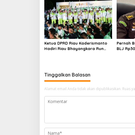
Ketua DPRD Riau Kaderismanto
Pernah B
Hadiri Riau Bhayangkara Run
BLJ Rp300
2026, Dukung Sinergitas dan
Wiraatma
Kampanye Lingkungan
Bengkalis
Tinggalkan Balasan
Alamat email Anda tidak akan dipublikasikan.
Ruas ya