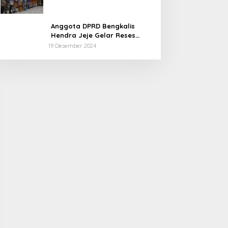
Kabupaten Bengkalis
Anggota DPRD Bengkalis
Hendra Jeje Gelar Reses
Perdana
19 Desember 2024