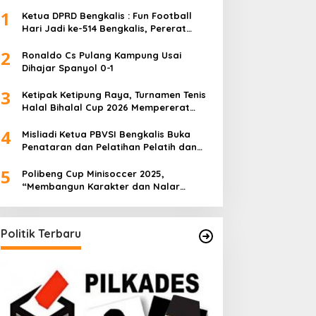
1
Ketua DPRD Bengkalis : Fun Football
Hari Jadi ke-514 Bengkalis, Pererat
Silaturahmi dan Perkuat Sinergitas.
2
Ronaldo Cs Pulang Kampung Usai
Dihajar Spanyol 0-1
3
Ketipak Ketipung Raya, Turnamen Tenis
Halal Bihalal Cup 2026 Mempererat
Kebersamaan Di Idul Fitri.
4
Misliadi Ketua PBVSI Bengkalis Buka
Penataran dan Pelatihan Pelatih dan
Wasit Tingkat Daerah
5
Polibeng Cup Minisoccer 2025,
“Membangun Karakter dan Nalar
Kompetitif Melalui Lapangan Hijau”.
Politik Terbaru