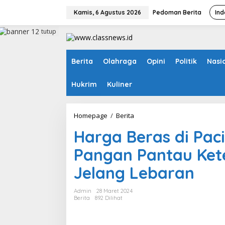
L
e
Kamis, 6 Agustus 2026
Pedoman Berita
Ind
w
a
tutup
t
i
k
Berita
Olahraga
Opini
Politik
Nasi
e
k
Hukrim
Kuliner
o
n
t
e
Homepage
/
Berita
H
n
a
Harga Beras di Pac
r
g
Pangan Pantau Ket
a
B
Jelang Lebaran
e
r
a
Admin
28 Maret 2024
s
Berita
892 Dilihat
d
i
P