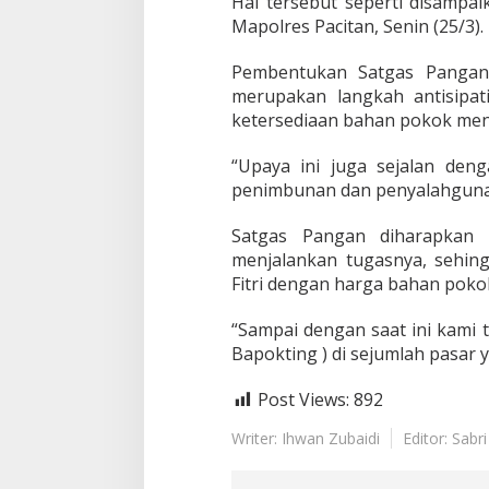
Hal tersebut seperti disampa
t
i
Mapolres Pacitan, Senin (25/3).
n
g
Pembentukan Satgas Pangan
J
merupakan langkah antisipat
e
ketersediaan bahan pokok menj
l
a
n
“Upaya ini juga sejalan den
g
penimbunan dan penyalahgunaa
L
e
Satgas Pangan diharapkan d
b
menjalankan tugasnya, sehin
a
r
Fitri dengan harga bahan pokok
a
n
“Sampai dengan saat ini kami
Bapokting ) di sejumlah pasar
Post Views:
892
Writer: Ihwan Zubaidi
Editor: Sabr