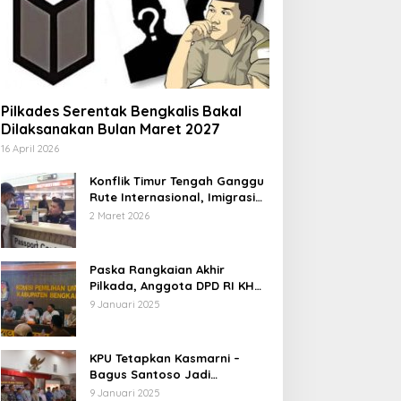
Pilkades Serentak Bengkalis Bakal
Dilaksanakan Bulan Maret 2027
16 April 2026
Konflik Timur Tengah Ganggu
Rute Internasional, Imigrasi
Siapkan Langkah Antisipatif
2 Maret 2026
Paska Rangkaian Akhir
Pilkada, Anggota DPD RI KH
Muhammad Mursyid
9 Januari 2025
Sambangi KPU Bengkalis
KPU Tetapkan Kasmarni –
Bagus Santoso Jadi
Pemenang Pilkada 2024
9 Januari 2025