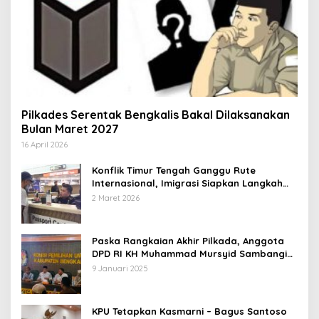
Pilkades Serentak Bengkalis Bakal Dilaksanakan
Bulan Maret 2027
16 April 2026
Konflik Timur Tengah Ganggu Rute
Internasional, Imigrasi Siapkan Langkah
Antisipatif
2 Maret 2026
Paska Rangkaian Akhir Pilkada, Anggota
DPD RI KH Muhammad Mursyid Sambangi
KPU Bengkalis
9 Januari 2025
KPU Tetapkan Kasmarni – Bagus Santoso