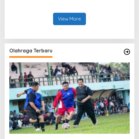
Bhayangkara Run 2026,
Dodi Wiraatmaja Kini
Dukung Sinergitas dan
Kembali ke Bengkalis
Kampanye Lingkungan
sebagai Plt Kajari
View More
Olahraga Terbaru