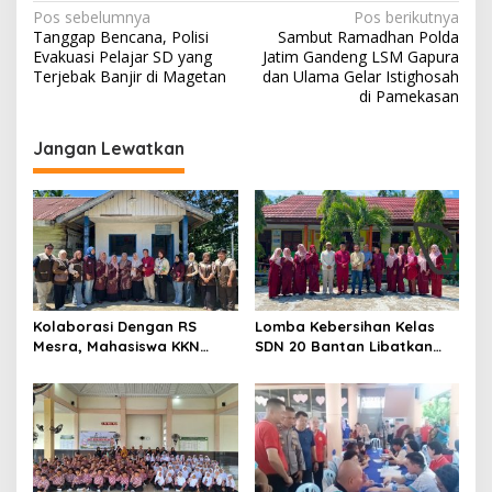
N
Pos sebelumnya
Pos berikutnya
Tanggap Bencana, Polisi
Sambut Ramadhan Polda
a
Evakuasi Pelajar SD yang
Jatim Gandeng LSM Gapura
v
Terjebak Banjir di Magetan
dan Ulama Gelar Istighosah
di Pamekasan
i
g
Jangan Lewatkan
a
s
i
p
o
s
Kolaborasi Dengan RS
Lomba Kebersihan Kelas
Mesra, Mahasiswa KKN
SDN 20 Bantan Libatkan
Universitas Abdurrab Gelar
Mahasiswa KKM ISNJ
Cek Kesehatan Gratis di
sebagai Dewan Juri
Posyandu Kampung Petas