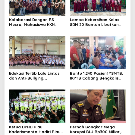
Kolaborasi Dengan RS
Lomba Kebersihan Kelas
Mesra, Mahasiswa KKN
SDN 20 Bantan Libatkan
Universitas Abdurrab Gelar
Mahasiswa KKM ISNJ
Cek Kesehatan Gratis di
sebagai Dewan Juri
Posyandu Kampung Petas
Edukasi Tertib Lalu Lintas
Bantu 1.240 Pasien! YSMTB,
dan Anti-Bullying,
IKPTB Cabang Bengkalis
Satlantas Polres Bengkalis
dan Vihara Hok An Kiong
Gelar “Polisi Sahabat Anak”
Apresiasi Perkumpulan Kin
di SD IT Al-Fatih Duri
Men Riau Atas Kegiatan
Bakti Sosial Kesehatan Di
Bengkalis.
Ketua DPRD Riau
Pernah Bongkar Mega
Kaderismanto Hadiri Riau
Korupsi BLJ Rp300 Miliar,