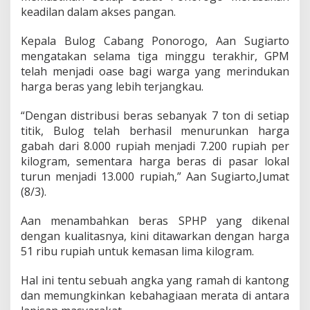
g
keadilan dalam akses pangan.
o
M
Kepala Bulog Cabang Ponorogo, Aan Sugiarto
u
mengatakan selama tiga minggu terakhir, GPM
l
a
telah menjadi oase bagi warga yang merindukan
i
harga beras yang lebih terjangkau.
T
u
“Dengan distribusi beras sebanyak 7 ton di setiap
r
titik, Bulog telah berhasil menurunkan harga
u
n
gabah dari 8.000 rupiah menjadi 7.200 rupiah per
,
kilogram, sementara harga beras di pasar lokal
B
turun menjadi 13.000 rupiah,” Aan Sugiarto,Jumat
u
(8/3).
l
o
g
Aan menambahkan beras SPHP yang dikenal
L
dengan kualitasnya, kini ditawarkan dengan harga
u
51 ribu rupiah untuk kemasan lima kilogram.
n
c
Hal ini tentu sebuah angka yang ramah di kantong
u
r
dan memungkinkan kebahagiaan merata di antara
k