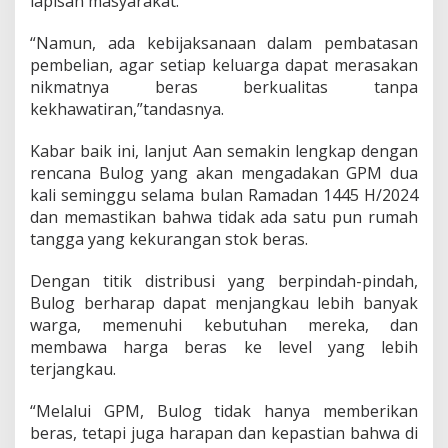
lapisan masyarakat.
a
n
“Namun, ada kebijaksanaan dalam pembatasan
G
pembelian, agar setiap keluarga dapat merasakan
e
r
nikmatnya beras berkualitas tanpa
a
kekhawatiran,”tandasnya.
k
a
Kabar baik ini, lanjut Aan semakin lengkap dengan
n
rencana Bulog yang akan mengadakan GPM dua
P
a
kali seminggu selama bulan Ramadan 1445 H/2024
n
dan memastikan bahwa tidak ada satu pun rumah
g
tangga yang kekurangan stok beras.
a
n
Dengan titik distribusi yang berpindah-pindah,
M
u
Bulog berharap dapat menjangkau lebih banyak
r
warga, memenuhi kebutuhan mereka, dan
a
membawa harga beras ke level yang lebih
h
terjangkau.
“Melalui GPM, Bulog tidak hanya memberikan
beras, tetapi juga harapan dan kepastian bahwa di