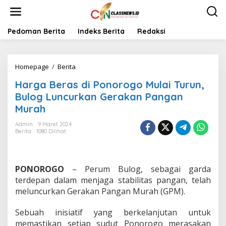
L
e
w
a
Pedoman Berita
Indeks Berita
Redaksi
t
i
k
Homepage
/
Berita
H
e
a
k
Harga Beras di Ponorogo Mulai Turun,
r
o
g
n
Bulog Luncurkan Gerakan Pangan
a
t
Murah
B
e
e
n
Admin
9 Maret 2024
r
Berita
1080 Dilihat
a
s
d
i
PONOROGO
– Perum Bulog, sebagai garda
P
terdepan dalam menjaga stabilitas pangan, telah
o
meluncurkan Gerakan Pangan Murah (GPM).
n
o
Sebuah inisiatif yang berkelanjutan untuk
r
o
memastikan setiap sudut Ponorogo merasakan