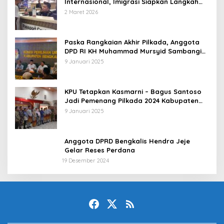
Internasional, Imigrasi Siapkan Langkah
Antisipatif
2 Maret 2026
Paska Rangkaian Akhir Pilkada, Anggota
DPD RI KH Muhammad Mursyid Sambangi
KPU Bengkalis
9 Januari 2025
KPU Tetapkan Kasmarni – Bagus Santoso
Jadi Pemenang Pilkada 2024 Kabupaten
Bengkalis
9 Januari 2025
Anggota DPRD Bengkalis Hendra Jeje
Gelar Reses Perdana
19 Desember 2024