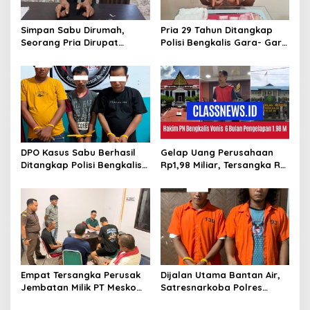
p
o
Simpan Sabu Dirumah,
Pria 29 Tahun Ditangkap
s
Seorang Pria Dirupat
Polisi Bengkalis Gara- Gara
Ditangkap Polisi
Simpan Sabu
DPO Kasus Sabu Berhasil
Gelap Uang Perusahaan
Ditangkap Polisi Bengkalis,
Rp1,98 Miliar, Tersangka RS
Dua Rekannya Turut
Di Vonis 6 Bulan Oleh Hakim
Diringkus
PN Bengkalis, JPU Ajukan
Banding
Empat Tersangka Perusak
Dijalan Utama Bantan Air,
Jembatan Milik PT Meskom
Satresnarkoba Polres
Agro Sarimas Dilimpahkan
Bengkalis Ringkus Dua