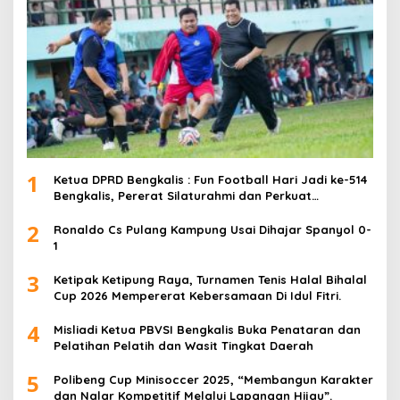
1
Ketua DPRD Bengkalis : Fun Football Hari Jadi ke-514
Bengkalis, Pererat Silaturahmi dan Perkuat
Sinergitas.
2
Ronaldo Cs Pulang Kampung Usai Dihajar Spanyol 0-
1
3
Ketipak Ketipung Raya, Turnamen Tenis Halal Bihalal
Cup 2026 Mempererat Kebersamaan Di Idul Fitri.
4
Misliadi Ketua PBVSI Bengkalis Buka Penataran dan
Pelatihan Pelatih dan Wasit Tingkat Daerah
5
Polibeng Cup Minisoccer 2025, “Membangun Karakter
dan Nalar Kompetitif Melalui Lapangan Hijau”.