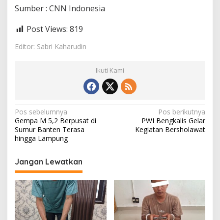
Sumber : CNN Indonesia
Post Views:
819
Editor: Sabri Kaharudin
Ikuti Kami
N
Pos sebelumnya
Pos berikutnya
Gempa M 5,2 Berpusat di
PWI Bengkalis Gelar
a
Sumur Banten Terasa
Kegiatan Bersholawat
v
hingga Lampung
i
Jangan Lewatkan
g
a
s
i