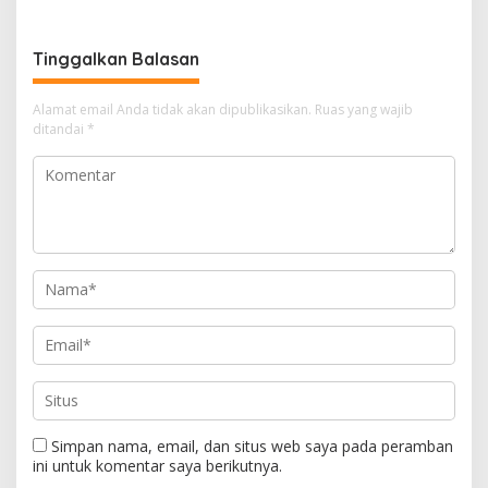
Ke Kejari Bengkalis
Terduga Pengedar Sabu
Tinggalkan Balasan
Alamat email Anda tidak akan dipublikasikan.
Ruas yang wajib
ditandai
*
Simpan nama, email, dan situs web saya pada peramban
ini untuk komentar saya berikutnya.