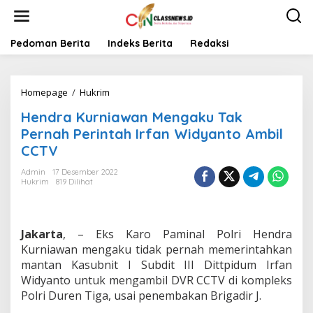
L
e
w
a
Pedoman Berita
Indeks Berita
Redaksi
t
i
k
Homepage
/
Hukrim
H
e
e
k
Hendra Kurniawan Mengaku Tak
n
o
d
n
Pernah Perintah Irfan Widyanto Ambil
r
t
CCTV
a
e
K
n
Admin
17 Desember 2022
u
Hukrim
819 Dilihat
r
n
i
a
Jakarta
, – Eks Karo Paminal Polri Hendra
w
Kurniawan mengaku tidak pernah memerintahkan
a
mantan Kasubnit I Subdit III Dittpidum Irfan
n
Widyanto untuk mengambil DVR CCTV di kompleks
M
e
Polri Duren Tiga, usai penembakan Brigadir J.
n