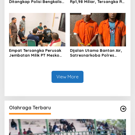
Ditangkap Polisi Bengkalis,
Rp1,98 Miliar, Tersangka RS
Dua Rekannya Turut
Di Vonis 6 Bulan Oleh Hakim
Diringkus
PN Bengkalis, JPU Ajukan
Banding
Empat Tersangka Perusak
Dijalan Utama Bantan Air,
Jembatan Milik PT Meskom
Satresnarkoba Polres
Agro Sarimas Dilimpahkan
Bengkalis Ringkus Dua
Ke Kejari Bengkalis
Terduga Pengedar Sabu
View More
Olahraga Terbaru