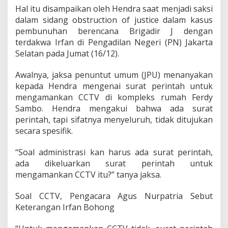
g
Hal itu disampaikan oleh Hendra saat menjadi saksi
a
dalam sidang obstruction of justice dalam kasus
k
pembunuhan berencana Brigadir J dengan
u
T
terdakwa Irfan di Pengadilan Negeri (PN) Jakarta
a
Selatan pada Jumat (16/12).
k
P
Awalnya, jaksa penuntut umum (JPU) menanyakan
e
kepada Hendra mengenai surat perintah untuk
r
n
mengamankan CCTV di kompleks rumah Ferdy
a
Sambo. Hendra mengakui bahwa ada surat
h
perintah, tapi sifatnya menyeluruh, tidak ditujukan
P
secara spesifik.
e
r
i
“Soal administrasi kan harus ada surat perintah,
n
ada dikeluarkan surat perintah untuk
t
mengamankan CCTV itu?” tanya jaksa.
a
h
Soal CCTV, Pengacara Agus Nurpatria Sebut
I
r
Keterangan Irfan Bohong
f
a