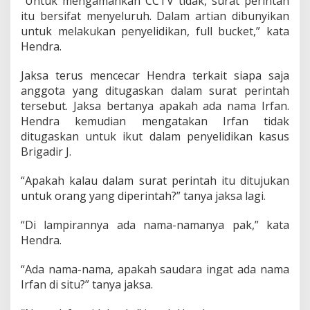
“Untuk mengamankan CCTV tidak, surat perintah
n
itu bersifat menyeluruh. Dalam artian dibunyikan
W
untuk melakukan penyelidikan, full bucket,” kata
i
d
Hendra.
y
a
Jaksa terus mencecar Hendra terkait siapa saja
n
anggota yang ditugaskan dalam surat perintah
t
tersebut. Jaksa bertanya apakah ada nama Irfan.
o
A
Hendra kemudian mengatakan Irfan tidak
m
ditugaskan untuk ikut dalam penyelidikan kasus
b
Brigadir J.
i
l
“Apakah kalau dalam surat perintah itu ditujukan
C
C
untuk orang yang diperintah?” tanya jaksa lagi.
T
V
“Di lampirannya ada nama-namanya pak,” kata
Hendra.
“Ada nama-nama, apakah saudara ingat ada nama
Irfan di situ?” tanya jaksa.