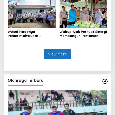
Wujud Hadirnya
Wabup Ajak Perkuat Sinergi
Pemerintah!Bupati
Membangun Pertanian
Kasmarni Serahkan
Modern Saat Menghadiri
Bantuan Korban Puting
Panen Semangka Milik
Beliung di Desa Api-Api.
Petani Milenial.
View More
Olahraga Terbaru