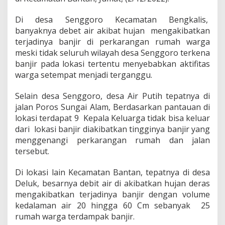
r
P
Di desa Senggoro Kecamatan Bengkalis,
u
banyaknya debet air akibat hujan mengakibatkan
l
a
terjadinya banjir di perkarangan rumah warga
u
meski tidak seluruh wilayah desa Senggoro terkena
B
banjir pada lokasi tertentu menyebabkan aktifitas
e
warga setempat menjadi terganggu.
n
g
k
Selain desa Senggoro, desa Air Putih tepatnya di
a
jalan Poros Sungai Alam, Berdasarkan pantauan di
l
lokasi terdapat 9 Kepala Keluarga tidak bisa keluar
i
dari lokasi banjir diakibatkan tingginya banjir yang
s
menggenangi perkarangan rumah dan jalan
,
D
tersebut.
u
a
Di lokasi lain Kecamatan Bantan, tepatnya di desa
K
Deluk, besarnya debit air di akibatkan hujan deras
e
mengakibatkan terjadinya banjir dengan volume
c
a
kedalaman air 20 hingga 60 Cm sebanyak 25
m
rumah warga terdampak banjir.
a