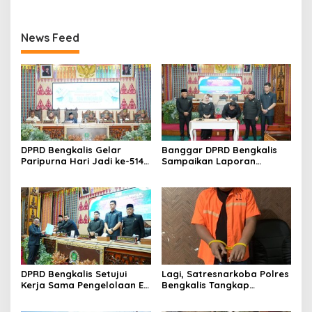
News Feed
DPRD Bengkalis Gelar
Banggar DPRD Bengkalis
Paripurna Hari Jadi ke-514
Sampaikan Laporan
Bengkalis, Dalam
terhadap Ranperda
Semangat Membangun
Pertanggungjawaban
Negeri Junjungan.
Pelaksanaan APBD Tahun
Anggaran 2025
DPRD Bengkalis Setujui
Lagi, Satresnarkoba Polres
Kerja Sama Pengelolaan E-
Bengkalis Tangkap
Ticketing Ro-Ro Air Putih–
Pengedar Sabu di Bantan
Sungai Selari.
Air