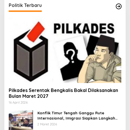
Politik Terbaru
Pilkades Serentak Bengkalis Bakal Dilaksanakan
Bulan Maret 2027
16 April 2026
Konflik Timur Tengah Ganggu Rute
Internasional, Imigrasi Siapkan Langkah
Antisipatif
2 Maret 2026