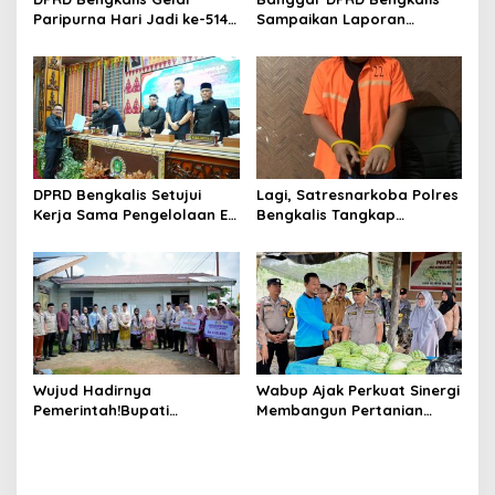
s
Paripurna Hari Jadi ke-514
Sampaikan Laporan
Bengkalis, Dalam
terhadap Ranperda
Semangat Membangun
Pertanggungjawaban
Negeri Junjungan.
Pelaksanaan APBD Tahun
Anggaran 2025
DPRD Bengkalis Setujui
Lagi, Satresnarkoba Polres
Kerja Sama Pengelolaan E-
Bengkalis Tangkap
Ticketing Ro-Ro Air Putih–
Pengedar Sabu di Bantan
Sungai Selari.
Air
Wujud Hadirnya
Wabup Ajak Perkuat Sinergi
Pemerintah!Bupati
Membangun Pertanian
Kasmarni Serahkan
Modern Saat Menghadiri
Bantuan Korban Puting
Panen Semangka Milik
Beliung di Desa Api-Api.
Petani Milenial.