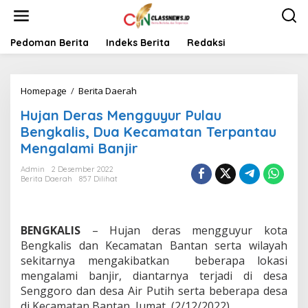
L
e
w
a
Pedoman Berita
Indeks Berita
Redaksi
t
i
k
Homepage
/
Berita Daerah
H
e
u
k
Hujan Deras Mengguyur Pulau
j
o
a
n
Bengkalis, Dua Kecamatan Terpantau
n
t
Mengalami Banjir
D
e
e
n
Admin
2 Desember 2022
r
Berita Daerah
857 Dilihat
a
s
M
e
BENGKALIS
– Hujan deras mengguyur kota
n
Bengkalis dan Kecamatan Bantan serta wilayah
g
sekitarnya mengakibatkan beberapa lokasi
g
mengalami banjir, diantarnya terjadi di desa
u
y
Senggoro dan desa Air Putih serta beberapa desa
u
di Kecamatan Bantan, Jumat, (2/12/2022).