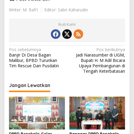
Writer: M. Rafi'i
Editor: Sabri Kaharudin
Ikuti Kami
N
Pos sebelumnya
Pos berikutnya
Banjir Di Desa Bagan
Jadi Narasumber di UGM,
a
Malibur, BPBD Turunkan
Bupati H. M Adil Bicara
v
Tim Rescue Dan Pusdatin
Upaya Pembangunan di
Tengah Keterbatasan
i
g
Jangan Lewatkan
a
s
i
p
o
DPRD Bengkalis Gelar
Banggar DPRD Bengkalis