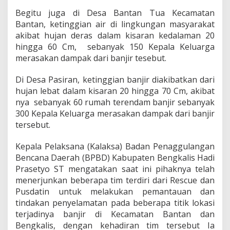
t
Begitu juga di Desa Bantan Tua Kecamatan
a
Bantan, ketinggian air di lingkungan masyarakat
n
T
akibat hujan deras dalam kisaran kedalaman 20
e
hingga 60 Cm, sebanyak 150 Kepala Keluarga
r
merasakan dampak dari banjir tesebut.
p
a
Di Desa Pasiran, ketinggian banjir diakibatkan dari
n
t
hujan lebat dalam kisaran 20 hingga 70 Cm, akibat
a
nya sebanyak 60 rumah terendam banjir sebanyak
u
300 Kepala Keluarga merasakan dampak dari banjir
M
tersebut.
e
n
g
Kepala Pelaksana (Kalaksa) Badan Penaggulangan
a
Bencana Daerah (BPBD) Kabupaten Bengkalis Hadi
l
Prasetyo ST mengatakan saat ini pihaknya telah
a
menerjunkan beberapa tim terdiri dari Rescue dan
m
i
Pusdatin untuk melakukan pemantauan dan
B
tindakan penyelamatan pada beberapa titik lokasi
a
terjadinya banjir di Kecamatan Bantan dan
n
Bengkalis, dengan kehadiran tim tersebut Ia
j