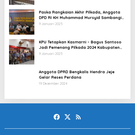
Paska Rangkaian Akhir Pilkada, Anggota
DPD RI KH Muhammad Mursyid Sambangi
KPU Bengkalis
9 Januari 2025
KPU Tetapkan Kasmarni – Bagus Santoso
Jadi Pemenang Pilkada 2024 Kabupaten
Bengkalis
9 Januari 2025
Anggota DPRD Bengkalis Hendra Jeje
Gelar Reses Perdana
19 Desember 2024
classnews.id
Pedoman Berita
Indeks Berita
Redaksi