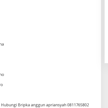
ena
ano
ro
kan Hubungi Bripka anggun apriansyah 0811765802