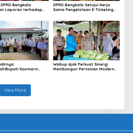
DPRD Bengkalis
DPRD Bengkalis Setujui Kerja
an Laporan terhadap
Sama Pengelolaan E-Ticketing
a Pertanggungjawaban
Ro-Ro Air Putih–Sungai Selari.
aan APBD Tahun
n 2025
dirnya
Wabup Ajak Perkuat Sinergi
ah!Bupati Kasmarni
Membangun Pertanian Modern
 Bantuan Korban Puting
Saat Menghadiri Panen
i Desa Api-Api.
Semangka Milik Petani Milenial.
View More