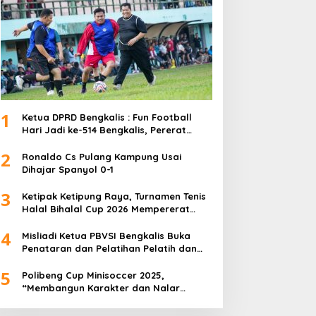
1
Ketua DPRD Bengkalis : Fun Football
Hari Jadi ke-514 Bengkalis, Pererat
Silaturahmi dan Perkuat Sinergitas.
2
Ronaldo Cs Pulang Kampung Usai
Dihajar Spanyol 0-1
3
Ketipak Ketipung Raya, Turnamen Tenis
Halal Bihalal Cup 2026 Mempererat
Kebersamaan Di Idul Fitri.
4
Misliadi Ketua PBVSI Bengkalis Buka
Penataran dan Pelatihan Pelatih dan
Wasit Tingkat Daerah
5
Polibeng Cup Minisoccer 2025,
“Membangun Karakter dan Nalar
Kompetitif Melalui Lapangan Hijau”.