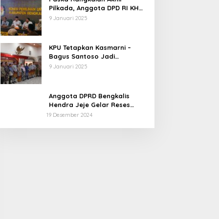
Pilkada, Anggota DPD RI KH
Muhammad Mursyid
9 Januari 2025
Sambangi KPU Bengkalis
KPU Tetapkan Kasmarni –
Bagus Santoso Jadi
Pemenang Pilkada 2024
9 Januari 2025
Kabupaten Bengkalis
Anggota DPRD Bengkalis
Hendra Jeje Gelar Reses
Perdana
19 Desember 2024