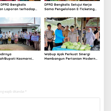
DPRD Bengkalis
DPRD Bengkalis Setujui Kerja
an Laporan terhadap
Sama Pengelolaan E-Ticketing
a Pertanggungjawaban
Ro-Ro Air Putih–Sungai Selari.
aan APBD Tahun
n 2025
dirnya
Wabup Ajak Perkuat Sinergi
ah!Bupati Kasmarni
Membangun Pertanian Modern
 Bantuan Korban Puting
Saat Menghadiri Panen
i Desa Api-Api.
Semangka Milik Petani Milenial.
ng wajib ditandai
*