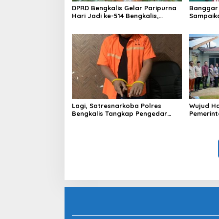
DPRD Bengkalis Gelar Paripurna
Banggar 
Hari Jadi ke-514 Bengkalis,
Sampaik
Dalam Semangat Membangun
Ranperd
Negeri Junjungan.
Pelaksan
Anggara
Lagi, Satresnarkoba Polres
Wujud Ha
Bengkalis Tangkap Pengedar
Pemerint
Sabu di Bantan Air
Serahkan
Beliung d