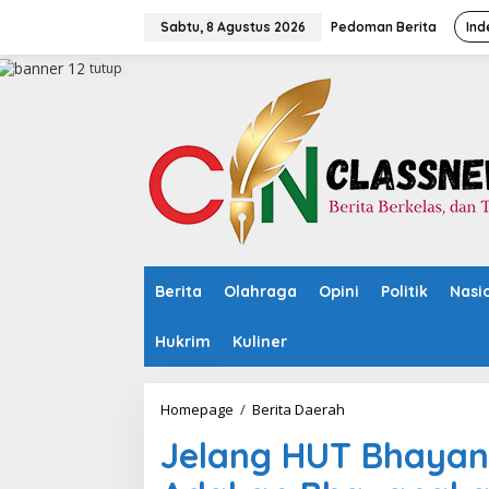
L
e
Sabtu, 8 Agustus 2026
Pedoman Berita
Ind
w
a
tutup
t
i
k
e
k
o
n
t
e
n
Berita
Olahraga
Opini
Politik
Nasi
Hukrim
Kuliner
Homepage
/
Berita Daerah
J
e
Jelang HUT Bhayang
l
a
n