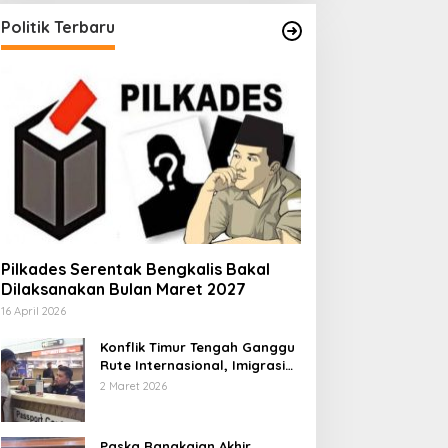
Politik Terbaru
Pilkades Serentak Bengkalis Bakal
Dilaksanakan Bulan Maret 2027
16 April 2026
Konflik Timur Tengah Ganggu
Rute Internasional, Imigrasi
Siapkan Langkah Antisipatif
2 Maret 2026
Paska Rangkaian Akhir