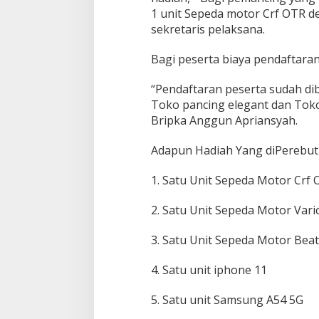
g
1 unit Sepeda motor Crf OTR de
k
a
sekretaris pelaksana.
l
i
Bagi peserta biaya pendaftaran
s
A
“Pendaftaran peserta sudah dib
d
Toko pancing elegant dan Toko
a
k
Bripka Anggun Apriansyah.
a
n
Adapun Hadiah Yang diPerebut
B
h
1. Satu Unit Sepeda Motor Crf
a
y
a
2. Satu Unit Sepeda Motor Vari
n
g
3. Satu Unit Sepeda Motor Beat
k
a
4. Satu unit iphone 11
r
a
F
5. Satu unit Samsung A54 5G
i