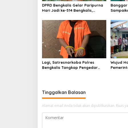
o
DPRD Bengkalis Gelar Paripurna
Banggar 
s
Hari Jadi ke-514 Bengkalis,
Sampaik
Dalam Semangat Membangun
Ranperd
Negeri Junjungan.
Pelaksan
Anggara
Lagi, Satresnarkoba Polres
Wujud Ha
Bengkalis Tangkap Pengedar
Pemerint
Sabu di Bantan Air
Serahkan
Beliung d
Tinggalkan Balasan
Alamat email Anda tidak akan dipublikasikan.
Ruas ya