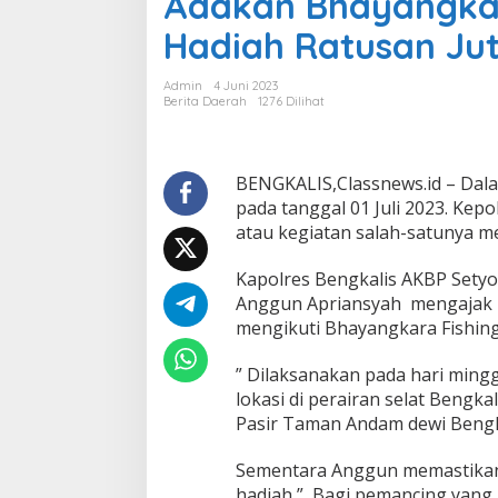
Adakan Bhayangkar
g
Hadiah Ratusan Ju
H
U
T
Admin
4 Juni 2023
B
Berita Daerah
1276 Dilihat
h
a
y
a
BENGKALIS,Classnews.id – Dal
n
pada tanggal 01 Juli 2023. Kep
g
atau kegiatan salah-satunya 
k
a
Kapolres Bengkalis AKBP Setyo
r
a
Anggun Apriansyah mengajak 
P
mengikuti Bhayangkara Fishin
o
l
” Dilaksanakan pada hari minggu
r
lokasi di perairan selat Bengk
e
s
Pasir Taman Andam dewi Bengka
B
e
Sementara Anggun memastikan
n
hadiah,” Bagi pemancing yang