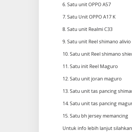
s
6. Satu unit OPPO A57
h
i
7. Satu Unit OPPO A17 K
n
g
T
8. Satu unit Realmi C33
u
r
9. Satu unit Reel shimano alivio
n
a
10. Satu unit Reel shimano shi
m
e
n
11. Satu init Reel Maguro
H
a
12. Satu unit joran maguro
d
i
13. Satu unit tas pancing shim
a
h
R
14. Satu unit tas pancing magu
a
t
15. Satu bh jersey memancing
u
s
Untuk info lebih lanjut silah
a