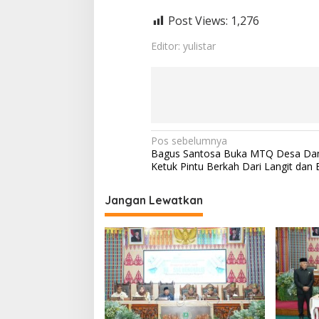
n
J
Post Views:
1,276
u
t
Editor: yulistar
a
R
u
p
i
a
h
N
Pos sebelumnya
Bagus Santosa Buka MTQ Desa Dam
a
Ketuk Pintu Berkah Dari Langit dan
v
i
Jangan Lewatkan
g
a
s
i
p