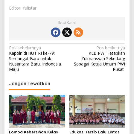
Editor: Yulistar
Ikuti Kami
N
Pos sebelumnya
Pos berikutnya
Kapolri di HUT RI ke-79:
KLB PWI Tetapkan
a
Semangat Baru untuk
Zulmansyah Sekedang
v
Nusantara Baru, Indonesia
Sebagai Ketua Umum PWI
Maju
Pusat
i
g
Jangan Lewatkan
a
s
i
p
o
s
Lomba Kebersihan Kelas
Edukasi Tertib Lalu Lintas