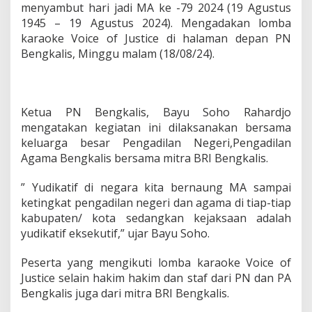
a
menyambut hari jadi MA ke -79 2024 (19 Agustus
m
1945 – 19 Agustus 2024). Mengadakan lomba
a
karaoke Voice of Justice di halaman depan PN
h
Bengkalis, Minggu malam (18/08/24).
A
g
u
n
g
Ketua PN Bengkalis, Bayu Soho Rahardjo
,
mengatakan kegiatan ini dilaksanakan bersama
P
keluarga besar Pengadilan Negeri,Pengadilan
N
B
Agama Bengkalis bersama mitra BRI Bengkalis.
e
n
” Yudikatif di negara kita bernaung MA sampai
g
ketingkat pengadilan negeri dan agama di tiap-tiap
k
kabupaten/ kota sedangkan kejaksaan adalah
a
l
yudikatif eksekutif,” ujar Bayu Soho.
i
s
Peserta yang mengikuti lomba karaoke Voice of
G
Justice selain hakim hakim dan staf dari PN dan PA
e
Bengkalis juga dari mitra BRI Bengkalis.
l
a