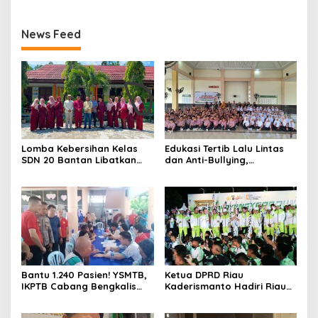
News Feed
Lomba Kebersihan Kelas
Edukasi Tertib Lalu Lintas
SDN 20 Bantan Libatkan
dan Anti-Bullying,
Mahasiswa KKM ISNJ
Satlantas Polres Bengkalis
sebagai Dewan Juri
Gelar “Polisi Sahabat Anak”
di SD IT Al-Fatih Duri
Bantu 1.240 Pasien! YSMTB,
Ketua DPRD Riau
IKPTB Cabang Bengkalis
Kaderismanto Hadiri Riau
dan Vihara Hok An Kiong
Bhayangkara Run 2026,
Apresiasi Perkumpulan Kin
Dukung Sinergitas dan