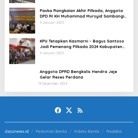
Paska Rangkaian Akhir Pilkada, Anggota
DPD RI KH Muhammad Mursyid Sambangi
KPU Bengkalis
9 Januari 2025
KPU Tetapkan Kasmarni – Bagus Santoso
Jadi Pemenang Pilkada 2024 Kabupaten
Bengkalis
9 Januari 2025
Anggota DPRD Bengkalis Hendra Jeje
Gelar Reses Perdana
19 Desember 2024
classnews.id
Pedoman Berita
Indeks Berita
Redaksi