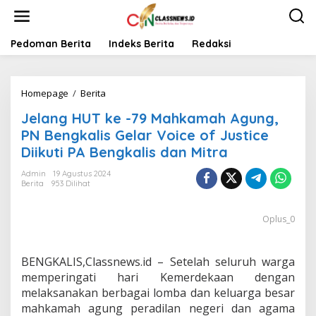
L
e
w
a
Pedoman Berita
Indeks Berita
Redaksi
t
i
k
Homepage
/
Berita
J
e
e
k
Jelang HUT ke -79 Mahkamah Agung,
l
o
a
n
PN Bengkalis Gelar Voice of Justice
n
t
Diikuti PA Bengkalis dan Mitra
g
e
H
n
Admin
19 Agustus 2024
U
Berita
953 Dilihat
T
k
Oplus_0
e
-
7
9
BENGKALIS,Classnews.id – Setelah seluruh warga
M
memperingati hari Kemerdekaan dengan
a
melaksanakan berbagai lomba dan keluarga besar
h
mahkamah agung peradilan negeri dan agama
k