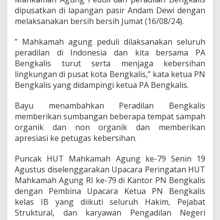
e
dipusatkan di lapangan pasir Andam Dewi dengan
n
melaksanakan bersih bersih Jumat (16/08/24).
g
k
” Mahkamah agung peduli dilaksanakan seluruh
a
l
peradilan di Indonesia dan kita bersama PA
i
Bengkalis turut serta menjaga kebersihan
s
lingkungan di pusat kota Bengkalis,” kata ketua PN
d
Bengkalis yang didampingi ketua PA Bengkalis.
a
n
M
Bayu menambahkan Peradilan Bengkalis
i
memberikan sumbangan beberapa tempat sampah
t
organik dan non organik dan memberikan
r
apresiasi ke petugas kebersihan.
a
Puncak HUT Mahkamah Agung ke-79 Senin 19
Agustus diselenggarakan Upacara Peringatan HUT
Mahkamah Agung RI ke-79 di Kantor PN Bengkalis
dengan Pembina Upacara Ketua PN Bengkalis
kelas IB yang diikuti seluruh Hakim, Pejabat
Struktural, dan karyawan Pengadilan Negeri