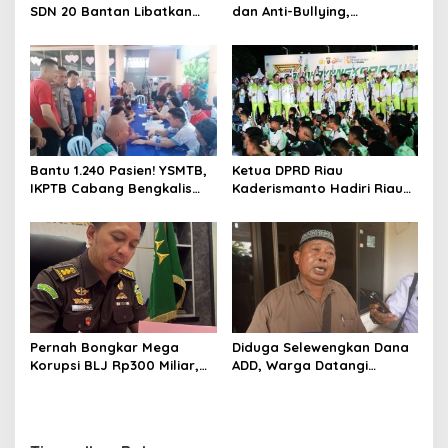
SDN 20 Bantan Libatkan
dan Anti-Bullying,
Mahasiswa KKM ISNJ
Satlantas Polres Bengkalis
sebagai Dewan Juri
Gelar “Polisi Sahabat Anak”
di SD IT Al-Fatih Duri
Bantu 1.240 Pasien! YSMTB,
Ketua DPRD Riau
IKPTB Cabang Bengkalis
Kaderismanto Hadiri Riau
dan Vihara Hok An Kiong
Bhayangkara Run 2026,
Apresiasi Perkumpulan Kin
Dukung Sinergitas dan
Men Riau Atas Kegiatan
Kampanye Lingkungan
Bakti Sosial Kesehatan Di
Bengkalis.
Pernah Bongkar Mega
Diduga Selewengkan Dana
Korupsi BLJ Rp300 Miliar,
ADD, Warga Datangi
Dodi Wiraatmaja Kini
Inspektorat Tagih
Kembali ke Bengkalis
Kejelasan Laporan Eks
sebagai Plt Kajari
Kades Darul Aman