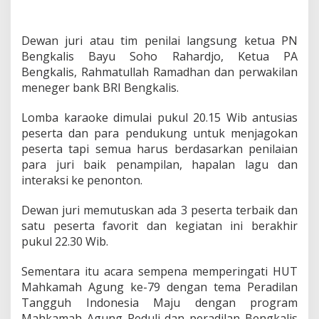
r
V
o
Dewan juri atau tim penilai langsung ketua PN
i
Bengkalis Bayu Soho Rahardjo, Ketua PA
c
Bengkalis, Rahmatullah Ramadhan dan perwakilan
e
o
meneger bank BRI Bengkalis.
f
J
Lomba karaoke dimulai pukul 20.15 Wib antusias
u
peserta dan para pendukung untuk menjagokan
s
peserta tapi semua harus berdasarkan penilaian
t
i
para juri baik penampilan, hapalan lagu dan
c
interaksi ke penonton.
e
D
Dewan juri memutuskan ada 3 peserta terbaik dan
i
satu peserta favorit dan kegiatan ini berakhir
i
k
pukul 22.30 Wib.
u
t
Sementara itu acara sempena memperingati HUT
i
Mahkamah Agung ke-79 dengan tema Peradilan
P
Tangguh Indonesia Maju dengan program
A
B
Mahkamah Agung Peduli dan peradilan Bengkalis