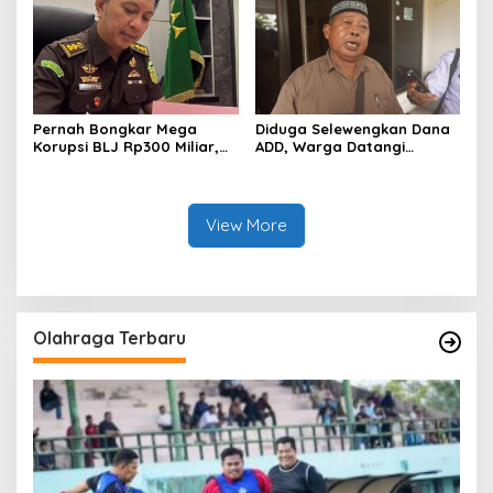
Men Riau Atas Kegiatan
Kampanye Lingkungan
Bakti Sosial Kesehatan Di
Bengkalis.
Pernah Bongkar Mega
Diduga Selewengkan Dana
Korupsi BLJ Rp300 Miliar,
ADD, Warga Datangi
Dodi Wiraatmaja Kini
Inspektorat Tagih
Kembali ke Bengkalis
Kejelasan Laporan Eks
sebagai Plt Kajari
Kades Darul Aman
View More
Olahraga Terbaru