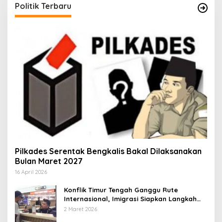
Politik Terbaru
Pilkades Serentak Bengkalis Bakal Dilaksanakan
Bulan Maret 2027
16 April 2026
Konflik Timur Tengah Ganggu Rute
Internasional, Imigrasi Siapkan Langkah
Antisipatif
2 Maret 2026