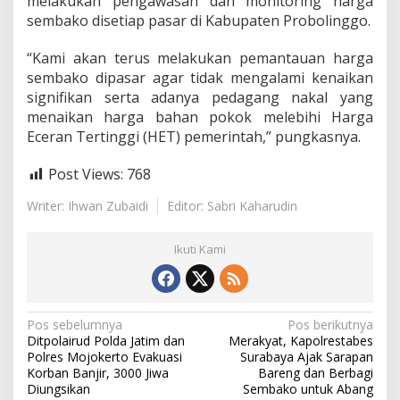
melakukan pengawasan dan monitoring harga
d
sembako disetiap pasar di Kabupaten Probolinggo.
i
P
“Kami akan terus melakukan pemantauan harga
o
s
sembako dipasar agar tidak mengalami kenaikan
L
signifikan serta adanya pedagang nakal yang
a
menaikan harga bahan pokok melebihi Harga
n
Eceran Tertinggi (HET) pemerintah,” pungkasnya.
t
a
s
Post Views:
768
L
e
Writer: Ihwan Zubaidi
Editor: Sabri Kaharudin
c
e
Ikuti Kami
s
N
Pos sebelumnya
Pos berikutnya
Ditpolairud Polda Jatim dan
Merakyat, Kapolrestabes
a
Polres Mojokerto Evakuasi
Surabaya Ajak Sarapan
v
Korban Banjir, 3000 Jiwa
Bareng dan Berbagi
Diungsikan
Sembako untuk Abang