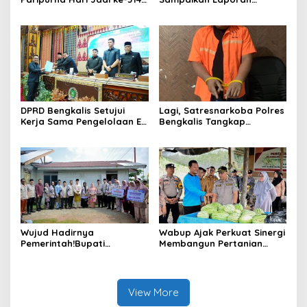
Bengkalis, Dalam
terhadap Ranperda
Semangat Membangun
Pertanggungjawaban
Negeri Junjungan.
Pelaksanaan APBD Tahun
Anggaran 2025
DPRD Bengkalis Setujui
Lagi, Satresnarkoba Polres
Kerja Sama Pengelolaan E-
Bengkalis Tangkap
Ticketing Ro-Ro Air Putih–
Pengedar Sabu di Bantan
Sungai Selari.
Air
Wujud Hadirnya
Wabup Ajak Perkuat Sinergi
Pemerintah!Bupati
Membangun Pertanian
Kasmarni Serahkan
Modern Saat Menghadiri
Bantuan Korban Puting
Panen Semangka Milik
Beliung di Desa Api-Api.
Petani Milenial.
View More