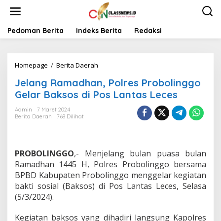
L
e
w
a
Pedoman Berita
Indeks Berita
Redaksi
t
i
k
Homepage
/
Berita Daerah
J
e
e
k
Jelang Ramadhan, Polres Probolinggo
l
o
a
n
Gelar Baksos di Pos Lantas Leces
n
t
g
e
Admin
7 Maret 2024
Berita Daerah
768 Dilihat
R
n
a
m
a
PROBOLINGGO
,- Menjelang bulan puasa bulan
d
h
Ramadhan 1445 H, Polres Probolinggo bersama
a
BPBD Kabupaten Probolinggo menggelar kegiatan
n
bakti sosial (Baksos) di Pos Lantas Leces, Selasa
,
(5/3/2024).
P
o
l
Kegiatan baksos yang dihadiri langsung Kapolres