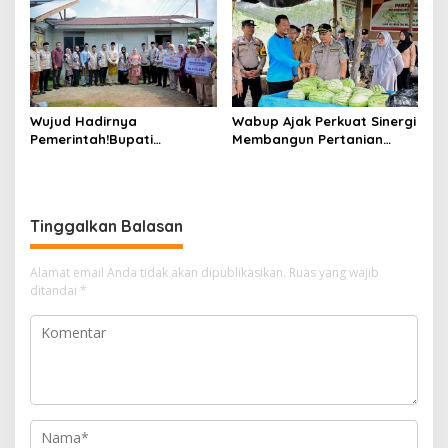
Wujud Hadirnya
Wabup Ajak Perkuat Sinergi
Pemerintah!Bupati
Membangun Pertanian
Kasmarni Serahkan
Modern Saat Menghadiri
Bantuan Korban Puting
Panen Semangka Milik
Beliung di Desa Api-Api.
Petani Milenial.
Tinggalkan Balasan
Alamat email Anda tidak akan dipublikasikan.
Ruas yang wajib
ditandai
*