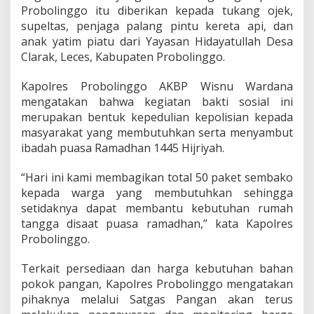
r
Probolinggo itu diberikan kepada tukang ojek,
e
supeltas, penjaga palang pintu kereta api, dan
s
anak yatim piatu dari Yayasan Hidayatullah Desa
P
Clarak, Leces, Kabupaten Probolinggo.
r
o
b
Kapolres Probolinggo AKBP Wisnu Wardana
o
mengatakan bahwa kegiatan bakti sosial ini
l
merupakan bentuk kepedulian kepolisian kepada
i
masyarakat yang membutuhkan serta menyambut
n
g
ibadah puasa Ramadhan 1445 Hijriyah.
g
o
“Hari ini kami membagikan total 50 paket sembako
G
kepada warga yang membutuhkan sehingga
e
setidaknya dapat membantu kebutuhan rumah
l
a
tangga disaat puasa ramadhan,” kata Kapolres
r
Probolinggo.
B
a
Terkait persediaan dan harga kebutuhan bahan
k
pokok pangan, Kapolres Probolinggo mengatakan
s
o
pihaknya melalui Satgas Pangan akan terus
s