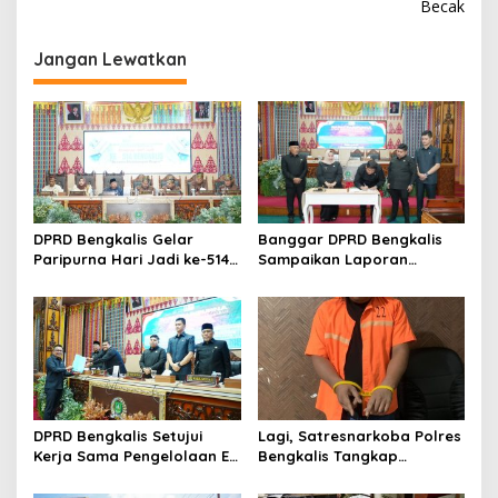
i
Becak
g
Jangan Lewatkan
a
s
i
p
o
s
DPRD Bengkalis Gelar
Banggar DPRD Bengkalis
Paripurna Hari Jadi ke-514
Sampaikan Laporan
Bengkalis, Dalam
terhadap Ranperda
Semangat Membangun
Pertanggungjawaban
Negeri Junjungan.
Pelaksanaan APBD Tahun
Anggaran 2025
DPRD Bengkalis Setujui
Lagi, Satresnarkoba Polres
Kerja Sama Pengelolaan E-
Bengkalis Tangkap
Ticketing Ro-Ro Air Putih–
Pengedar Sabu di Bantan
Sungai Selari.
Air