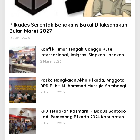
Pilkades Serentak Bengkalis Bakal Dilaksanakan
Bulan Maret 2027
16 April 2026
Konflik Timur Tengah Ganggu Rute
Internasional, Imigrasi Siapkan Langkah
Antisipatif
2 Maret 2026
Paska Rangkaian Akhir Pilkada, Anggota
DPD RI KH Muhammad Mursyid Sambangi
KPU Bengkalis
9 Januari 2025
KPU Tetapkan Kasmarni – Bagus Santoso
Jadi Pemenang Pilkada 2024 Kabupaten
Bengkalis
9 Januari 2025