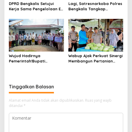
DPRD Bengkalis Setujui
Lagi, Satresnarkoba Polres
Kerja Sama Pengelolaan E-
Bengkalis Tangkap
Ticketing Ro-Ro Air Putih–
Pengedar Sabu di Bantan
Sungai Selari.
Air
Wujud Hadirnya
Wabup Ajak Perkuat Sinergi
Pemerintah!Bupati
Membangun Pertanian
Kasmarni Serahkan
Modern Saat Menghadiri
Bantuan Korban Puting
Panen Semangka Milik
Beliung di Desa Api-Api.
Petani Milenial.
Tinggalkan Balasan
Alamat email Anda tidak akan dipublikasikan.
Ruas yang wajib
ditandai
*