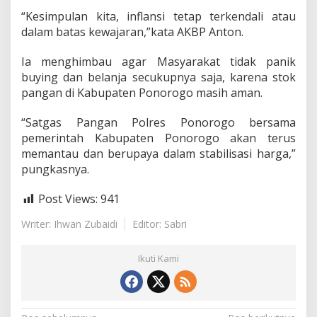
s
“Kesimpulan kita, inflansi tetap terkendali atau
a
dalam batas kewajaran,”kata AKBP Anton.
m
a
P
Ia menghimbau agar Masyarakat tidak panik
e
buying dan belanja secukupnya saja, karena stok
m
pangan di Kabupaten Ponorogo masih aman.
k
a
“Satgas Pangan Polres Ponorogo bersama
b
C
pemerintah Kabupaten Ponorogo akan terus
e
memantau dan berupaya dalam stabilisasi harga,”
k
pungkasnya.
K
e
Post Views:
941
t
e
Writer: Ihwan Zubaidi
Editor: Sabri
r
s
e
Ikuti Kami
d
i
a
a
n