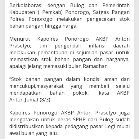
a
Berkolaborasi dengan Bulog dan Pemerintah
s
Kabupaten ( Pemkab) Ponorogo, Satgas Pangan
P
Polres Ponorogo melakukan pengecekan stok
a
n
bahan pangan hingga harga.
g
a
Menurut Kapolres Ponorogo AKBP Anton
n
Prasetyo, tim pengendali inflansi daerah
P
melakukan pemantauan di sejumlah pasar untuk
o
l
memastikan stok bahan pangan dan harganya,
r
apalagi jelang memasuki bulan Ramadhan.
e
s
“Stok bahan pangan dalam kondisi aman dan
P
mencukupi,masyarakat yang membeli selalu
o
n
mendapatkan bahan pokok,” kata AKBP
o
Anton,Jumat (8/3)
r
o
Kapolres Ponorogo AKBP Anton Prasetyo juga
g
mengatakan untuk beras SPHP dari Bulog sudah
o
B
didistribusikan kepada pedagang pasar Legi mulai
e
awal bulan yang lalu.
r