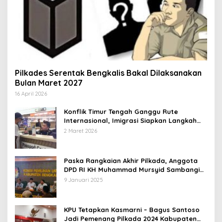
Pilkades Serentak Bengkalis Bakal Dilaksanakan
Bulan Maret 2027
16 April 2026
Konflik Timur Tengah Ganggu Rute
Internasional, Imigrasi Siapkan Langkah
Antisipatif
2 Maret 2026
Paska Rangkaian Akhir Pilkada, Anggota
DPD RI KH Muhammad Mursyid Sambangi
KPU Bengkalis
9 Januari 2025
KPU Tetapkan Kasmarni – Bagus Santoso
Jadi Pemenang Pilkada 2024 Kabupaten