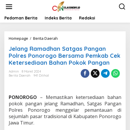
L
e
w
a
Pedoman Berita
Indeks Berita
Redaksi
t
i
k
Homepage
/
Berita Daerah
J
e
e
k
Jelang Ramadhan Satgas Pangan
l
o
a
n
Polres Ponorogo Bersama Pemkab Cek
n
t
Ketersediaan Bahan Pokok Pangan
g
e
R
n
Admin
8 Maret 2024
a
Berita Daerah
941 Dilihat
m
a
d
h
PONOROGO
– Memastikan ketersediaan bahan
a
pokok pangan jelang Ramadhan, Satgas Pangan
n
Polres Ponorogo menggelar pemantauan di
S
sejumlah pasar tradisional di Kabupaten Ponorogo
a
t
Jawa Timur.
g