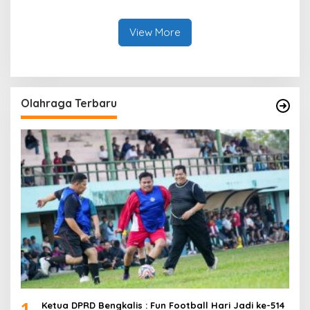
Bantuan Korban Puting
Panen Semangka Milik
Beliung di Desa Api-Api.
Petani Milenial.
View More
Olahraga Terbaru
1
Ketua DPRD Bengkalis : Fun Football Hari Jadi ke-514