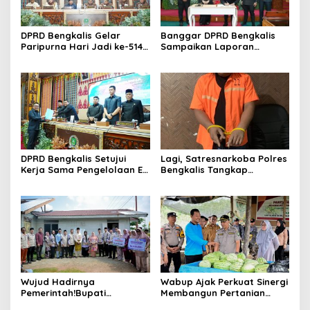
DPRD Bengkalis Gelar
Banggar DPRD Bengkalis
Paripurna Hari Jadi ke-514
Sampaikan Laporan
Bengkalis, Dalam
terhadap Ranperda
Semangat Membangun
Pertanggungjawaban
Negeri Junjungan.
Pelaksanaan APBD Tahun
Anggaran 2025
DPRD Bengkalis Setujui
Lagi, Satresnarkoba Polres
Kerja Sama Pengelolaan E-
Bengkalis Tangkap
Ticketing Ro-Ro Air Putih–
Pengedar Sabu di Bantan
Sungai Selari.
Air
Wujud Hadirnya
Wabup Ajak Perkuat Sinergi
Pemerintah!Bupati
Membangun Pertanian
Kasmarni Serahkan
Modern Saat Menghadiri