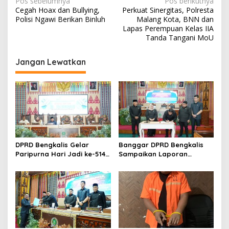
N
Pos sebelumnya
Pos berikutnya
B
Cegah Hoax dan Bullying,
Perkuat Sinergitas, Polresta
a
a
Polisi Ngawi Berikan Binluh
Malang Kota, BNN dan
h
v
Lapas Perempuan Kelas IIA
a
Tanda Tangani MoU
i
n
P
g
Jangan Lewatkan
o
k
a
o
s
k
P
i
a
p
n
g
o
a
s
n
DPRD Bengkalis Gelar
Banggar DPRD Bengkalis
Paripurna Hari Jadi ke-514
Sampaikan Laporan
Bengkalis, Dalam
terhadap Ranperda
Semangat Membangun
Pertanggungjawaban
Negeri Junjungan.
Pelaksanaan APBD Tahun
Anggaran 2025