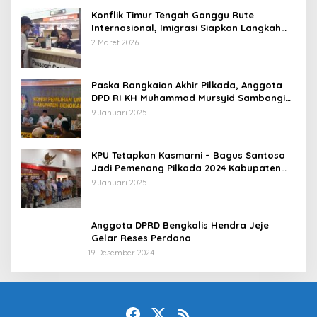
Konflik Timur Tengah Ganggu Rute
Internasional, Imigrasi Siapkan Langkah
Antisipatif
2 Maret 2026
Paska Rangkaian Akhir Pilkada, Anggota
DPD RI KH Muhammad Mursyid Sambangi
KPU Bengkalis
9 Januari 2025
KPU Tetapkan Kasmarni – Bagus Santoso
Jadi Pemenang Pilkada 2024 Kabupaten
Bengkalis
9 Januari 2025
Anggota DPRD Bengkalis Hendra Jeje
Gelar Reses Perdana
19 Desember 2024