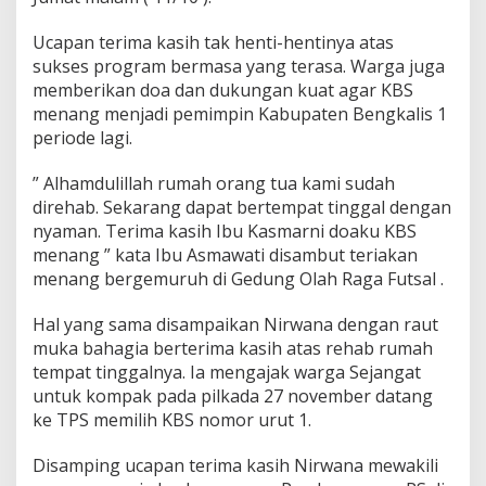
a
t
Ucapan terima kasih tak henti-hentinya atas
,
sukses program bermasa yang terasa. Warga juga
W
a
memberikan doa dan dukungan kuat agar KBS
r
menang menjadi pemimpin Kabupaten Bengkalis 1
g
periode lagi.
a
D
” Alhamdulillah rumah orang tua kami sudah
o
a
direhab. Sekarang dapat bertempat tinggal dengan
k
nyaman. Terima kasih Ibu Kasmarni doaku KBS
a
menang ” kata Ibu Asmawati disambut teriakan
n
menang bergemuruh di Gedung Olah Raga Futsal .
K
a
s
Hal yang sama disampaikan Nirwana dengan raut
m
muka bahagia berterima kasih atas rehab rumah
a
tempat tinggalnya. Ia mengajak warga Sejangat
r
untuk kompak pada pilkada 27 november datang
n
ke TPS memilih KBS nomor urut 1.
i
B
a
Disamping ucapan terima kasih Nirwana mewakili
g