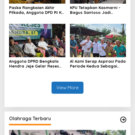
Paska Rangkaian Akhir
KPU Tetapkan Kasmarni –
Pilkada, Anggota DPD RI KH
Bagus Santoso Jadi
Muhammad Mursyid
Pemenang Pilkada 2024
Sambangi KPU Bengkalis
Kabupaten Bengkalis
Anggota DPRD Bengkalis
Al Azmi Serap Aspirasi Pada
Hendra Jeje Gelar Reses
Periode Kedua Sebagai
Perdana
Anggota Dewan.
View More
Olahraga Terbaru