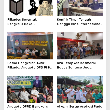
p
o
s
Pilkades Serentak
Konflik Timur Tengah
Bengkalis Bakal
Ganggu Rute Internasional,
Dilaksanakan Bulan Maret
Imigrasi Siapkan Langkah
2027
Antisipatif
Paska Rangkaian Akhir
KPU Tetapkan Kasmarni –
Pilkada, Anggota DPD RI KH
Bagus Santoso Jadi
Muhammad Mursyid
Pemenang Pilkada 2024
Sambangi KPU Bengkalis
Kabupaten Bengkalis
Anggota DPRD Bengkalis
Al Azmi Serap Aspirasi Pada