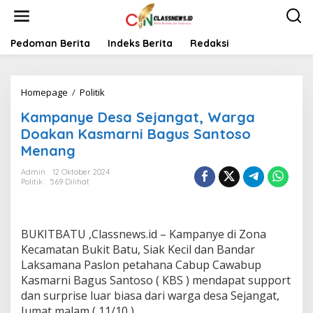
L
e
w
a
Pedoman Berita
Indeks Berita
Redaksi
t
i
k
Homepage
/
Politik
K
e
a
k
Kampanye Desa Sejangat, Warga
m
o
p
n
Doakan Kasmarni Bagus Santoso
a
t
Menang
n
e
y
n
Admin
12 Oktober 2024
e
Politik
569 Dilihat
D
e
s
a
BUKITBATU ,Classnews.id – Kampanye di Zona
S
Kecamatan Bukit Batu, Siak Kecil dan Bandar
e
Laksamana Paslon petahana Cabup Cawabup
j
Kasmarni Bagus Santoso ( KBS ) mendapat support
a
n
dan surprise luar biasa dari warga desa Sejangat,
g
Jumat malam ( 11/10 ).