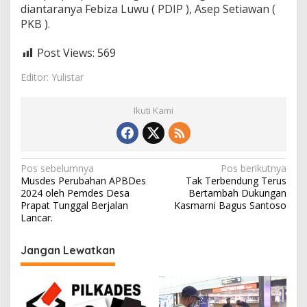
diantaranya Febiza Luwu ( PDIP ), Asep Setiawan (
PKB ).
Post Views:
569
Editor: Yulistar
Ikuti Kami
N
Pos sebelumnya
Pos berikutnya
Musdes Perubahan APBDes
Tak Terbendung Terus
a
2024 oleh Pemdes Desa
Bertambah Dukungan
v
Prapat Tunggal Berjalan
Kasmarni Bagus Santoso
Lancar.
i
g
Jangan Lewatkan
a
s
i