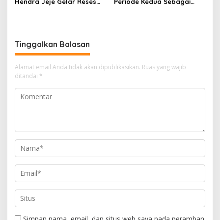
Hendra Jeje Gelar Reses
Periode Kedua Sebagai
Perdana
Anggota Dewan.
Tinggalkan Balasan
Alamat email Anda tidak akan dipublikasikan.
Ruas yang wajib
ditandai
*
Simpan nama, email, dan situs web saya pada peramban