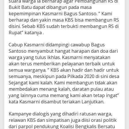
suara warga ia berharap agar Pembangunan RS di
u
Bukit Batu dapat dibangun pada masa
s
kepemimpinan Kasmarni Bagus Santoso. ” Kami
S
a
berharap dan yakin masa KBS bisa membangun RS
n
disini. Sebab KBS sudah terbukti membangun RS di
t
Rupat” katanya .
o
s
Cabup Kasmarni didampingi cawabup Bagus
o
M
Santoso menyambut hangat harapan dan doa dari
e
warga yang tulus ikhlas. Kasmarni menyatakan
n
akan terus memberikan pelayanan terbaik untuk
a
semua warganya. ” KBS akan hadir dan hadir untuk
n
g
semuanya, meskipun pada Pilkada 2020 di sini desa
Sejangat kami kalah. Kami membangun tidak akan
membedakan menang kalah, daratan pulau atau
yang lainnya cuma memang kami akan tetap ingat”
kata Kasmarni disambut teriakan Lanjutkan.
Kampanye dialogis yang dihadiri ratusan warga,
relawan KBS dan simpatisan juga diisi orasi politik
dari parpol pendukung Koalisi Bengkalis Bersatu