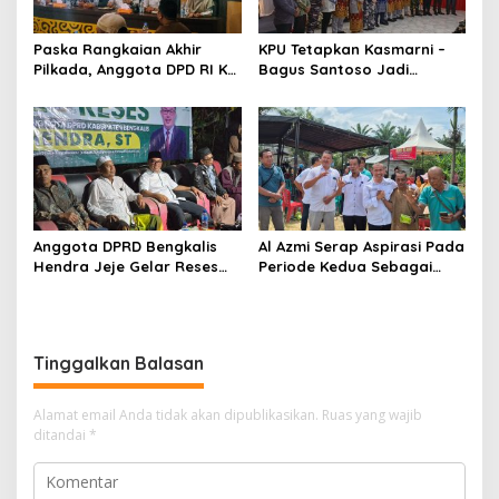
Paska Rangkaian Akhir
KPU Tetapkan Kasmarni –
Pilkada, Anggota DPD RI KH
Bagus Santoso Jadi
Muhammad Mursyid
Pemenang Pilkada 2024
Sambangi KPU Bengkalis
Kabupaten Bengkalis
Anggota DPRD Bengkalis
Al Azmi Serap Aspirasi Pada
Hendra Jeje Gelar Reses
Periode Kedua Sebagai
Perdana
Anggota Dewan.
Tinggalkan Balasan
Alamat email Anda tidak akan dipublikasikan.
Ruas yang wajib
ditandai
*