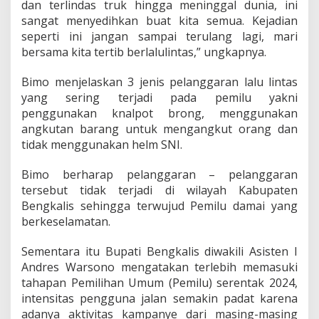
dan terlindas truk hingga meninggal dunia, ini
b
sangat menyedihkan buat kita semua. Kejadian
u
k
seperti ini jangan sampai terulang lagi, mari
a
bersama kita tertib berlalulintas,” ungkapnya.
T
e
Bimo menjelaskan 3 jenis pelanggaran lalu lintas
r
yang sering terjadi pada pemilu yakni
t
i
penggunakan knalpot brong, menggunakan
b
angkutan barang untuk mengangkut orang dan
B
tidak menggunakan helm SNI.
e
r
Bimo berharap pelanggaran – pelanggaran
l
a
tersebut tidak terjadi di wilayah Kabupaten
l
Bengkalis sehingga terwujud Pemilu damai yang
u
berkeselamatan.
l
i
Sementara itu Bupati Bengkalis diwakili Asisten I
n
t
Andres Warsono mengatakan terlebih memasuki
a
tahapan Pemilihan Umum (Pemilu) serentak 2024,
s
intensitas pengguna jalan semakin padat karena
d
adanya aktivitas kampanye dari masing-masing
a