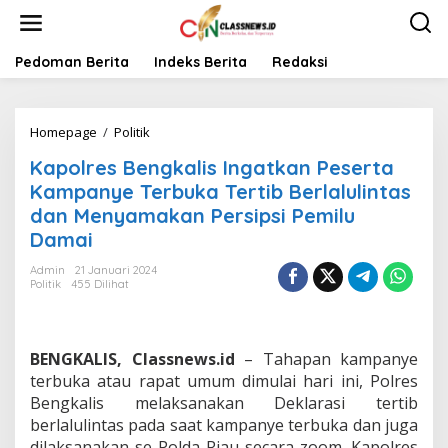
L
e
w
a
Pedoman Berita
Indeks Berita
Redaksi
t
i
k
Homepage
/
Politik
K
e
a
k
Kapolres Bengkalis Ingatkan Peserta
p
o
o
n
Kampanye Terbuka Tertib Berlalulintas
l
t
dan Menyamakan Persipsi Pemilu
r
e
Damai
e
n
s
Admin
21 Januari 2024
B
Politik
455 Dilihat
e
n
g
k
BENGKALIS, Classnews.id
– Tahapan kampanye
a
terbuka atau rapat umum dimulai hari ini, Polres
l
Bengkalis melaksanakan Deklarasi tertib
i
s
berlalulintas pada saat kampanye terbuka dan juga
I
dilaksanakan se Polda Riau secara zoom. Kapolres