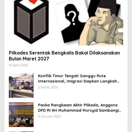
Pilkades Serentak Bengkalis Bakal Dilaksanakan
Bulan Maret 2027
16 April 2026
Konflik Timur Tengah Ganggu Rute
Internasional, Imigrasi Siapkan Langkah
Antisipatif
2 Maret 2026
Paska Rangkaian Akhir Pilkada, Anggota
DPD RI KH Muhammad Mursyid Sambangi
KPU Bengkalis
9 Januari 2025