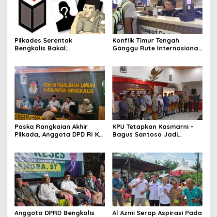
Pilkades Serentak
Konflik Timur Tengah
Bengkalis Bakal
Ganggu Rute Internasional,
Dilaksanakan Bulan Maret
Imigrasi Siapkan Langkah
2027
Antisipatif
Paska Rangkaian Akhir
KPU Tetapkan Kasmarni –
Pilkada, Anggota DPD RI KH
Bagus Santoso Jadi
Muhammad Mursyid
Pemenang Pilkada 2024
Sambangi KPU Bengkalis
Kabupaten Bengkalis
Anggota DPRD Bengkalis
Al Azmi Serap Aspirasi Pada