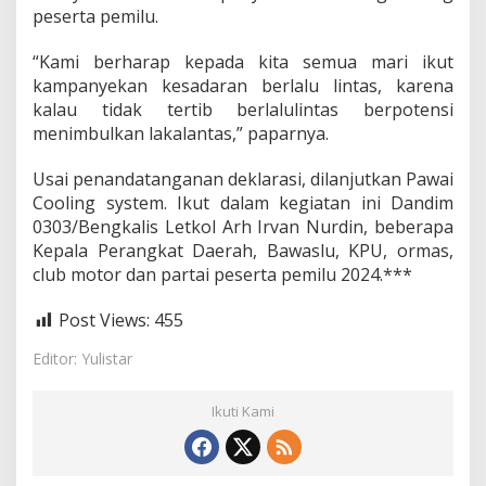
n
peserta pemilu.
M
e
“Kami berharap kepada kita semua mari ikut
n
kampanyekan kesadaran berlalu lintas, karena
y
kalau tidak tertib berlalulintas berpotensi
a
m
menimbulkan lakalantas,” paparnya.
a
k
Usai penandatanganan deklarasi, dilanjutkan Pawai
a
Cooling system. Ikut dalam kegiatan ini Dandim
n
0303/Bengkalis Letkol Arh Irvan Nurdin, beberapa
P
e
Kepala Perangkat Daerah, Bawaslu, KPU, ormas,
r
club motor dan partai peserta pemilu 2024.***
s
i
Post Views:
455
p
s
Editor: Yulistar
i
P
e
Ikuti Kami
m
i
l
u