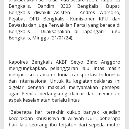
n
Bengkalis, Dandim 0303 Bengkalis, Bupati
g
Bengkalis diwakili Asisten I Andres Warsono,
a
t
Pejabat OPD Bengkalis, Komisioner KPU dan
k
Bawaslu dan juga Perwakilan Partai yang berada di
a
Bengkalis . Dilaksanakan di lapangan Tugu
n
Bengkalis, Minggu (21/01/24).
P
e
s
e
r
Kapolres Bengkalis AKBP Setyo Bimo Anggoro
t
mengungkapkan, pelanggaran lalu lintas masih
a
menjadi isu utama di dunia transportasi Indonesia
K
a
dan Internasional. Untuk itu kegiatan deklarasi ini
m
digelar dengan maksud menyamakan persepsi
p
agar Pemilu berlangsung damai dan memenuhi
a
aspek keselamatan berlalu lintas.
n
y
e
“Beberapa hari terakhir cukup banyak kejadian
T
kecelakaan khususnya di wilayah Duri, beberapa
e
hari lalu seorang ibu terjatuh dari sepeda motor
r