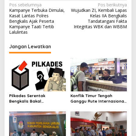
N
D
Pos sebelumnya
Pos berikutnya
a
Kampanye Terbuka Dimulai,
Wujudkan ZI, Kembali Lapas
a
m
Kasat Lantas Polres
Kelas IIA Bengkalis
a
v
Bengkalis Ajak Peserta
Tandatangani Fakta
i
Kampanye Taati Tertib
Integritas WBK dan WBBM
i
Lalulintas
g
Jangan Lewatkan
a
s
i
p
o
s
Pilkades Serentak
Konflik Timur Tengah
Bengkalis Bakal
Ganggu Rute Internasional,
Dilaksanakan Bulan Maret
Imigrasi Siapkan Langkah
2027
Antisipatif