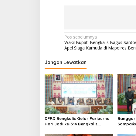
N
Pos sebelumnya
Wakil Bupati Bengkalis Bagus Santos
a
Apel Siaga Karhutla di Mapolres Ben
v
i
Jangan Lewatkan
g
a
s
i
p
o
DPRD Bengkalis Gelar Paripurna
Banggar 
s
Hari Jadi ke-514 Bengkalis,
Sampaik
Dalam Semangat Membangun
Ranperd
Negeri Junjungan.
Pelaksan