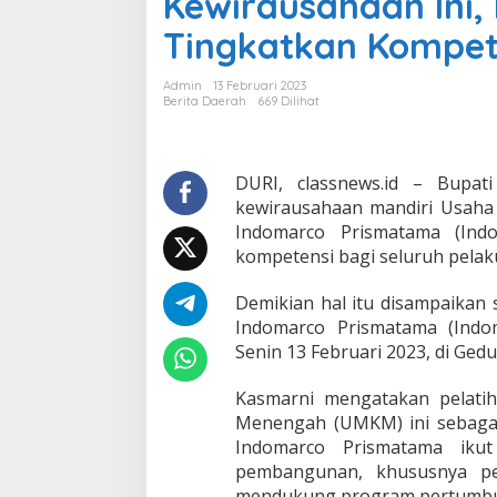
Kewirausahaan Ini,
r
Tingkatkan Kompet
n
i
B
Admin
13 Februari 2023
e
Berita Daerah
669 Dilihat
r
h
a
r
DURI, classnews.id – Bupat
a
kewirausahaan mandiri Usaha
p
Indomarco Prismatama (Ind
M
kompetensi bagi seluruh pelak
e
l
a
Demikian hal itu disampaikan
l
Indomarco Prismatama (Indo
u
Senin 13 Februari 2023, di Ge
i
P
Kasmarni mengatakan pelati
e
l
Menengah (UMKM) ini sebagai 
a
Indomarco Prismatama ikut
t
pembangunan, khususnya p
i
mendukung program pertumbu