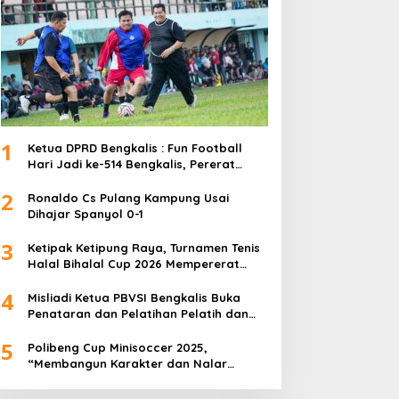
1
Ketua DPRD Bengkalis : Fun Football
Hari Jadi ke-514 Bengkalis, Pererat
Silaturahmi dan Perkuat Sinergitas.
2
Ronaldo Cs Pulang Kampung Usai
Dihajar Spanyol 0-1
3
Ketipak Ketipung Raya, Turnamen Tenis
Halal Bihalal Cup 2026 Mempererat
Kebersamaan Di Idul Fitri.
4
Misliadi Ketua PBVSI Bengkalis Buka
Penataran dan Pelatihan Pelatih dan
Wasit Tingkat Daerah
5
Polibeng Cup Minisoccer 2025,
“Membangun Karakter dan Nalar
Kompetitif Melalui Lapangan Hijau”.