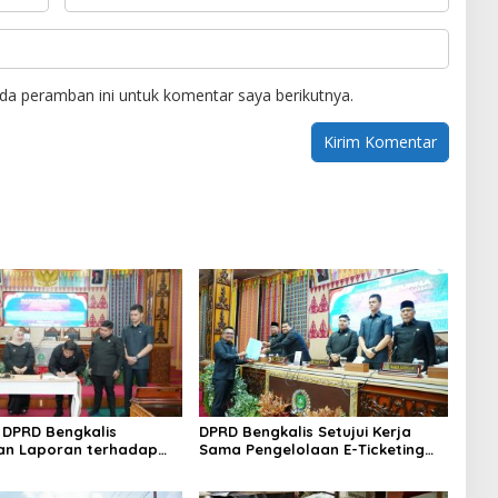
da peramban ini untuk komentar saya berikutnya.
DPRD Bengkalis
DPRD Bengkalis Setujui Kerja
an Laporan terhadap
Sama Pengelolaan E-Ticketing
a Pertanggungjawaban
Ro-Ro Air Putih–Sungai Selari.
aan APBD Tahun