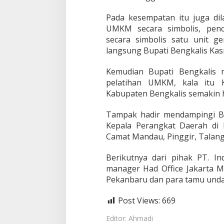
e
n
Pada kesempatan itu juga di
s
UMKM secara simbolis, penc
i
secara simbolis satu unit 
.
langsung Bupati Bengkalis Kas
Kemudian Bupati Bengkalis 
pelatihan UMKM, kala itu
Kabupaten Bengkalis semakin 
Tampak hadir mendampingi Bup
Kepala Perangkat Daerah di 
Camat Mandau, Pinggir, Talan
Berikutnya dari pihak PT. 
manager Had Office Jakarta 
Pekanbaru dan para tamu undan
Post Views:
669
Editor: Ahmadi