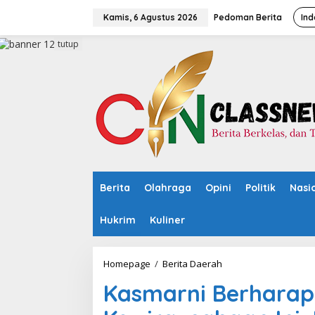
L
e
Kamis, 6 Agustus 2026
Pedoman Berita
Ind
w
a
tutup
t
i
k
e
k
o
n
t
e
n
Berita
Olahraga
Opini
Politik
Nasi
Hukrim
Kuliner
Homepage
/
Berita Daerah
K
a
Kasmarni Berharap 
s
m
a