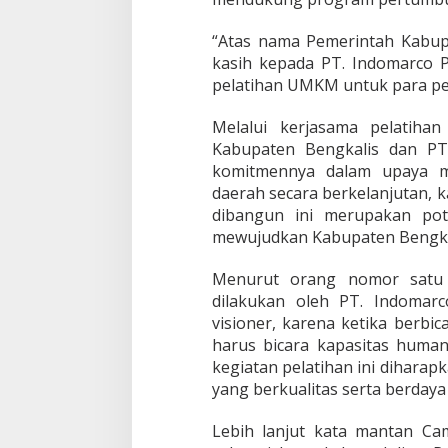
h
a
n
“Atas nama Pemerintah Kabup
K
kasih kepada PT. Indomarco P
e
pelatihan UMKM untuk para pel
w
i
Melalui kerjasama pelatiha
r
a
Kabupaten Bengkalis dan PT
u
komitmennya dalam upaya 
s
daerah secara berkelanjutan, 
a
dibangun ini merupakan pot
h
mewujudkan Kabupaten Bengkal
a
a
n
Menurut orang nomor satu 
I
dilakukan oleh PT. Indomar
n
visioner, karena ketika berb
i
harus bicara kapasitas human
,
P
kegiatan pelatihan ini dihar
e
yang berkualitas serta berdaya
l
a
Lebih lanjut kata mantan Ca
k