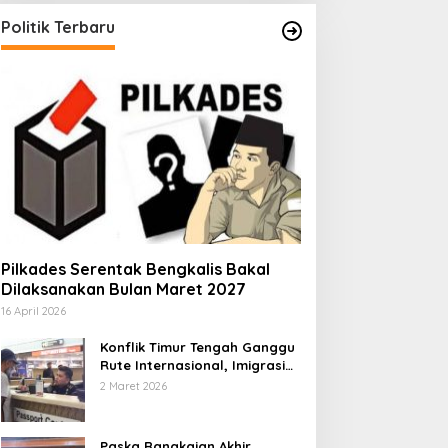
Politik Terbaru
Pilkades Serentak Bengkalis Bakal
Dilaksanakan Bulan Maret 2027
16 April 2026
Konflik Timur Tengah Ganggu
Rute Internasional, Imigrasi
Siapkan Langkah Antisipatif
2 Maret 2026
Paska Rangkaian Akhir