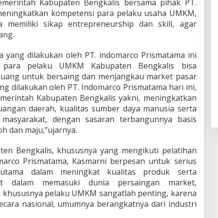
emerintah Kabupaten Bengkalis bersama pihak PT.
meningkatkan kompetensi para pelaku usaha UMKM,
 memiliki sikap entrepreneurship dan skill, agar
ang.
 yang dilakukan oleh PT. indomarco Prismatama ini
r para pelaku UMKM Kabupaten Bengkalis bisa
luang untuk bersaing dan menjangkau market pasar
ang dilakukan oleh PT. Indomarco Prismatama hari ini,
emerintah Kabupaten Bengkalis yakni, meningkatkan
angan daerah, kualitas sumber daya manusia serta
masyarakat, dengan sasaran terbangunnya basis
h dan maju,”ujarnya.
n Bengkalis, khususnya yang mengikuti pelatihan
marco Prismatama, Kasmarni berpesan untuk serius
erutama dalam meningkat kualitas produk serta
gat dalam memasuki dunia persaingan market,
i khususnya pelaku UMKM sangatlah penting, karena
ecara nasional, umumnya berangkatnya dari industri