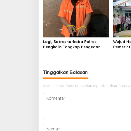
Anggara
Lagi, Satresnarkoba Polres
Wujud Ha
Bengkalis Tangkap Pengedar
Pemerint
Sabu di Bantan Air
Serahkan
Beliung d
Tinggalkan Balasan
Alamat email Anda tidak akan dipublikasikan.
Ruas ya