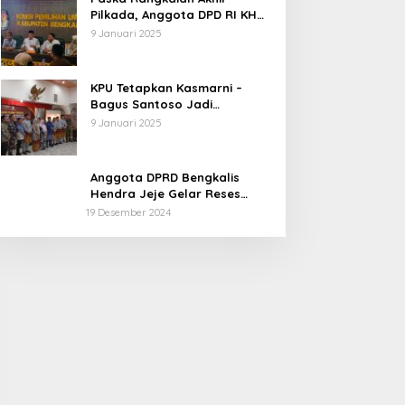
Pilkada, Anggota DPD RI KH
Muhammad Mursyid
9 Januari 2025
Sambangi KPU Bengkalis
KPU Tetapkan Kasmarni –
Bagus Santoso Jadi
Pemenang Pilkada 2024
9 Januari 2025
Kabupaten Bengkalis
Anggota DPRD Bengkalis
Hendra Jeje Gelar Reses
Perdana
19 Desember 2024