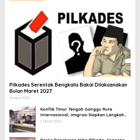
Pilkades Serentak Bengkalis Bakal Dilaksanakan
Bulan Maret 2027
16 April 2026
Konflik Timur Tengah Ganggu Rute
Internasional, Imigrasi Siapkan Langkah
Antisipatif
2 Maret 2026