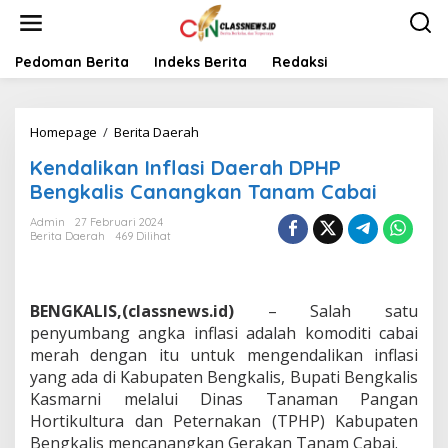
L
e
w
a
Pedoman Berita
Indeks Berita
Redaksi
t
i
k
Homepage
/
Berita Daerah
K
e
e
k
Kendalikan Inflasi Daerah DPHP
n
o
d
n
Bengkalis Canangkan Tanam Cabai
a
t
l
e
Admin
27 Februari 2024
Berita Daerah
469 Dilihat
i
n
k
a
n
BENGKALIS,(classnews.id)
– Salah satu
I
n
penyumbang angka inflasi adalah komoditi cabai
f
merah dengan itu untuk mengendalikan inflasi
l
yang ada di Kabupaten Bengkalis, Bupati Bengkalis
a
Kasmarni melalui Dinas Tanaman Pangan
s
Hortikultura dan Peternakan (TPHP) Kabupaten
i
D
Bengkalis mencanangkan Gerakan Tanam Cabai.