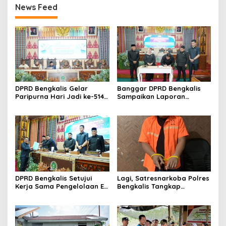
News Feed
DPRD Bengkalis Gelar
Banggar DPRD Bengkalis
Paripurna Hari Jadi ke-514
Sampaikan Laporan
Bengkalis, Dalam
terhadap Ranperda
Semangat Membangun
Pertanggungjawaban
Negeri Junjungan.
Pelaksanaan APBD Tahun
Anggaran 2025
DPRD Bengkalis Setujui
Lagi, Satresnarkoba Polres
Kerja Sama Pengelolaan E-
Bengkalis Tangkap
Ticketing Ro-Ro Air Putih–
Pengedar Sabu di Bantan
Sungai Selari.
Air