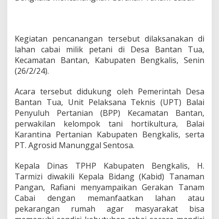
a
e
r
a
Kegiatan pencanangan tersebut dilaksanakan di
h
D
lahan cabai milik petani di Desa Bantan Tua,
P
Kecamatan Bantan, Kabupaten Bengkalis, Senin
H
(26/2/24).
P
B
Acara tersebut didukung oleh Pemerintah Desa
e
n
Bantan Tua, Unit Pelaksana Teknis (UPT) Balai
g
Penyuluh Pertanian (BPP) Kecamatan Bantan,
k
perwakilan kelompok tani hortikultura, Balai
a
Karantina Pertanian Kabupaten Bengkalis, serta
l
PT. Agrosid Manunggal Sentosa.
i
s
C
Kepala Dinas TPHP Kabupaten Bengkalis, H.
a
Tarmizi diwakili Kepala Bidang (Kabid) Tanaman
n
Pangan, Rafiani menyampaikan Gerakan Tanam
a
Cabai dengan memanfaatkan lahan atau
n
g
pekarangan rumah agar masyarakat bisa
k