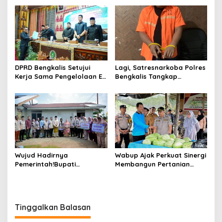
Semangat Membangun
Pertanggungjawaban
Negeri Junjungan.
Pelaksanaan APBD Tahun
Anggaran 2025
DPRD Bengkalis Setujui
Lagi, Satresnarkoba Polres
Kerja Sama Pengelolaan E-
Bengkalis Tangkap
Ticketing Ro-Ro Air Putih–
Pengedar Sabu di Bantan
Sungai Selari.
Air
Wujud Hadirnya
Wabup Ajak Perkuat Sinergi
Pemerintah!Bupati
Membangun Pertanian
Kasmarni Serahkan
Modern Saat Menghadiri
Bantuan Korban Puting
Panen Semangka Milik
Beliung di Desa Api-Api.
Petani Milenial.
Tinggalkan Balasan