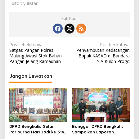
Editor: yulistar
Ikuti Kami
N
Pos sebelumnya
Pos berikutnya
Satgas Pangan Polres
Penyambutan Kedatangan
a
Malang Awasi Stok Bahan
Bapak KASAD di Bandara
v
Pangan Jelang Ramadhan
YIA Kulon Progo
i
Jangan Lewatkan
g
a
s
i
p
o
DPRD Bengkalis Gelar
Banggar DPRD Bengkalis
s
Paripurna Hari Jadi ke-514
Sampaikan Laporan
Bengkalis, Dalam
terhadap Ranperda