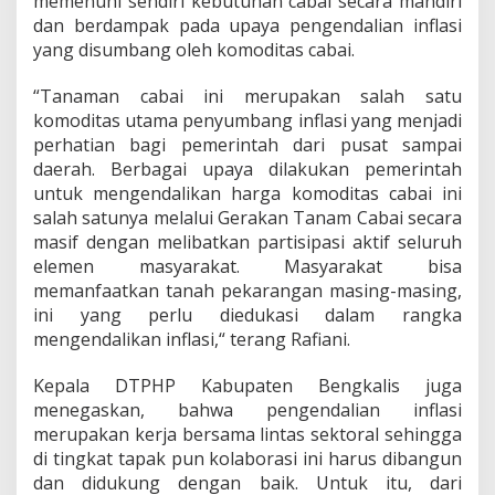
memenuhi sendiri kebutuhan cabai secara mandiri
a
dan berdampak pada upaya pengendalian inflasi
n
yang disumbang oleh komoditas cabai.
T
a
n
“Tanaman cabai ini merupakan salah satu
a
komoditas utama penyumbang inflasi yang menjadi
m
perhatian bagi pemerintah dari pusat sampai
C
daerah. Berbagai upaya dilakukan pemerintah
a
b
untuk mengendalikan harga komoditas cabai ini
a
salah satunya melalui Gerakan Tanam Cabai secara
i
masif dengan melibatkan partisipasi aktif seluruh
elemen masyarakat. Masyarakat bisa
memanfaatkan tanah pekarangan masing-masing,
ini yang perlu diedukasi dalam rangka
mengendalikan inflasi,“ terang Rafiani.
Kepala DTPHP Kabupaten Bengkalis juga
menegaskan, bahwa pengendalian inflasi
merupakan kerja bersama lintas sektoral sehingga
di tingkat tapak pun kolaborasi ini harus dibangun
dan didukung dengan baik. Untuk itu, dari