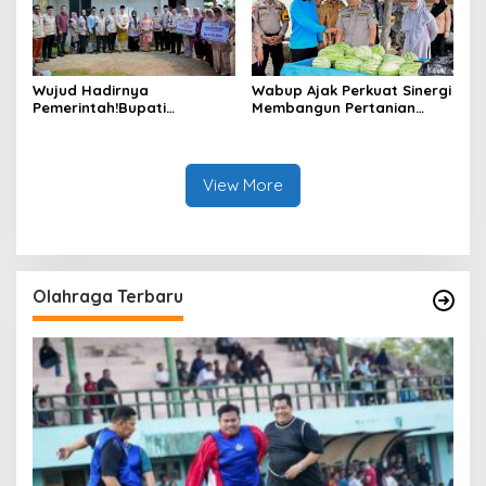
Wujud Hadirnya
Wabup Ajak Perkuat Sinergi
Pemerintah!Bupati
Membangun Pertanian
Kasmarni Serahkan
Modern Saat Menghadiri
Bantuan Korban Puting
Panen Semangka Milik
Beliung di Desa Api-Api.
Petani Milenial.
View More
Olahraga Terbaru