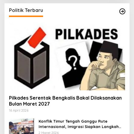
Politik Terbaru
Pilkades Serentak Bengkalis Bakal Dilaksanakan
Bulan Maret 2027
16 April 2026
Konflik Timur Tengah Ganggu Rute
Internasional, Imigrasi Siapkan Langkah
Antisipatif
2 Maret 2026