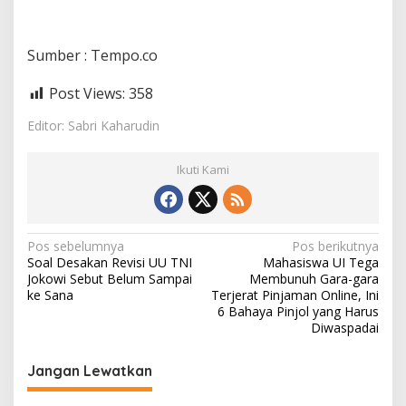
Sumber : Tempo.co
Post Views:
358
Editor: Sabri Kaharudin
Ikuti Kami
N
Pos sebelumnya
Pos berikutnya
Soal Desakan Revisi UU TNI
Mahasiswa UI Tega
a
Jokowi Sebut Belum Sampai
Membunuh Gara-gara
v
ke Sana
Terjerat Pinjaman Online, Ini
6 Bahaya Pinjol yang Harus
i
Diwaspadai
g
Jangan Lewatkan
a
s