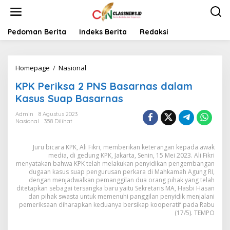
L
e
w
a
Pedoman Berita
Indeks Berita
Redaksi
t
i
k
Homepage
/
Nasional
K
e
P
k
KPK Periksa 2 PNS Basarnas dalam
K
o
P
n
Kasus Suap Basarnas
e
t
r
e
Admin
8 Agustus 2023
Nasional
358 Dilihat
i
n
k
s
Juru bicara KPK, Ali Fikri, memberikan keterangan kepada awak
a
media, di gedung KPK, Jakarta, Senin, 15 Mei 2023. Ali Fikri
2
menyatakan bahwa KPK telah melakukan penyidikan pengembangan
P
dugaan kasus suap pengurusan perkara di Mahkamah Agung RI,
N
dengan menjadwalkan pemanggilan dua orang pihak yang telah
S
ditetapkan sebagai tersangka baru yaitu Sekretaris MA, Hasbi Hasan
dan pihak swasta untuk memenuhi panggilan penyidik menjalani
B
pemeriksaan diharapkan keduanya bersikap kooperatif pada Rabu
a
(17/5). TEMPO
s
a