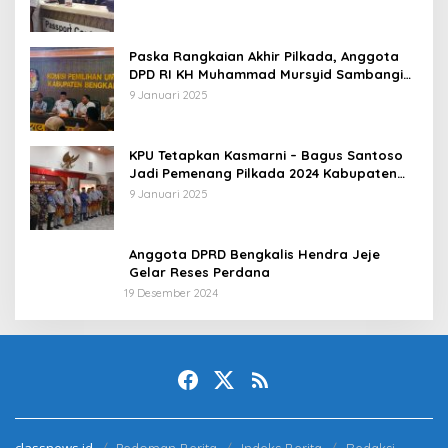
Paska Rangkaian Akhir Pilkada, Anggota
DPD RI KH Muhammad Mursyid Sambangi
KPU Bengkalis
9 Januari 2025
KPU Tetapkan Kasmarni – Bagus Santoso
Jadi Pemenang Pilkada 2024 Kabupaten
Bengkalis
9 Januari 2025
Anggota DPRD Bengkalis Hendra Jeje
Gelar Reses Perdana
19 Desember 2024
classnews.id
Pedoman Berita
Indeks Berita
Redaksi