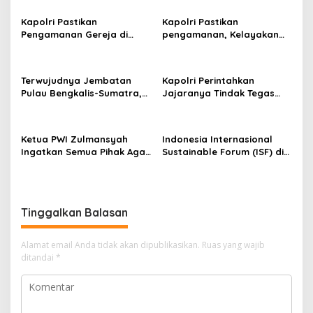
i
Kapolri Pastikan
Kapolri Pastikan
p
Pengamanan Gereja di
pengamanan, Kelayakan
Surabaya
Kapal, dan Mitigasi
o
Bencana Libur Natal dan
s
Tahun Baru
Terwujudnya Jembatan
Kapolri Perintahkan
Pulau Bengkalis-Sumatra,
Jajaranya Tindak Tegas
Iyeth : Visi Menjaga
Bagi Pelaku Judi Online,
Kedaulatan NKRI Presiden
Narkoba dan
Prabowo
Penyeludupan
Ketua PWI Zulmansyah
Indonesia Internasional
Ingatkan Semua Pihak Agar
Sustainable Forum (ISF) di
Abaikan Semua Produk
Jakarta, PHR Komitmen
Hendri CH Bangun
Penerapan Energi Hijau di
WK Rokan
Tinggalkan Balasan
Alamat email Anda tidak akan dipublikasikan.
Ruas yang wajib
ditandai
*