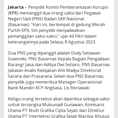
r
Jakarta
– Penyidik Komisi Pemberantasan Korupsi
n
a
(
KPK
) memanggil dua orang saksi dari Pegawai
s
Negeri Sipil (PNS) Badan SAR Nasional
d
(Basarnas). “Hari ini, bertempat di gedung Merah
a
Purtih KPK, tim penyidik menjadwalkan
l
a
pemanggilan saksi-saksi,” ujar Ali Fikri dalam
m
keterangannya pada Selasa, 8 Agustus 2023.
K
a
Dua PNS yang dipanggil adalah Dody Setiawan
s
Suwondo, PNS Basarnas Kepala Bagian Pengadaan
u
s
Barang/ Jasa; dan Aditya Dwi Setiaro, PNS Basarnas
S
Jabatan Analis Kebijakan Ahli Madya Direktorat
u
Sarana dan Prasarana. Selain dua PNS Basarnas,
a
penyidik juga memeriksa Manager Operasional
p
Bank Mandiri KCP Angkasa, Lis Risnawati.
B
a
s
Ketiga orang tersebut akan diperiksa sebagai saksi
a
untuk tersangka Mulsunadi Gunawan, Komisaris
r
Utama PT Multi Grafika Cipta Sejati; dan Direktur
n
Utama PT Intertekno Grafika Sejati Marilya. Khusus
a