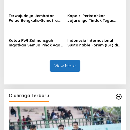
Surabaya
Kapal, dan Mitigasi
Bencana Libur Natal dan
Tahun Baru
Terwujudnya Jembatan
Kapolri Perintahkan
Pulau Bengkalis-Sumatra,
Jajaranya Tindak Tegas
Iyeth : Visi Menjaga
Bagi Pelaku Judi Online,
Kedaulatan NKRI Presiden
Narkoba dan
Prabowo
Penyeludupan
Ketua PWI Zulmansyah
Indonesia Internasional
Ingatkan Semua Pihak Agar
Sustainable Forum (ISF) di
Abaikan Semua Produk
Jakarta, PHR Komitmen
Hendri CH Bangun
Penerapan Energi Hijau di
WK Rokan
View More
Olahraga Terbaru