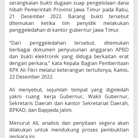
serangkaian bukti dugaan suap pengelolaan dana
i
d
hibah Pemerintah Provinsi Jawa Timur pada Rabu,
u
21 Desember 2022. Barang bukti tersebut
g
ditemukan ketika tim penyidik melakukan
a
penggeledahan di kantor gubernur Jawa Timur.
B
e
r
“Dari penggeledahan tersebut, ditemukan
k
berbagai dokumen penyusunan anggaran APBD
a
dan bukti elektronik yang diduga berkaitan erat
i
dengan perkara,” kata Kepala Bagian Pemberitaan
t
a
KPK Ali Fikri melalui keterangan tertulisnya, Kamis,
n
22 Desember 2022.
K
a
Ali menyebut, sejumlah tempat yang digeledah
s
yakni ruang kerja Gubernur, Wakil Gubernur,
u
s
Sekretaris Daerah dan kantor Sekretariat Daerah,
S
BPKAD, dan Bappeda Jatim.
u
a
Menurut Ali, analisis dan penyitaan segera akan
p
dilakukan untuk mendukung proses pembuktian
D
a
perkara ini.