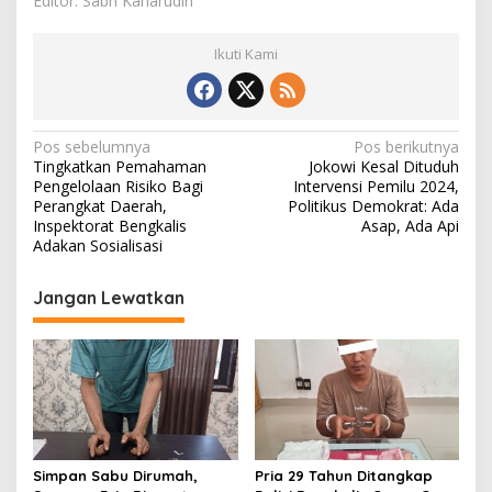
Editor: Sabri Kaharudin
Ikuti Kami
N
Pos sebelumnya
Pos berikutnya
Tingkatkan Pemahaman
Jokowi Kesal Dituduh
a
Pengelolaan Risiko Bagi
Intervensi Pemilu 2024,
v
Perangkat Daerah,
Politikus Demokrat: Ada
Inspektorat Bengkalis
Asap, Ada Api
i
Adakan Sosialisasi
g
Jangan Lewatkan
a
s
i
p
o
s
Simpan Sabu Dirumah,
Pria 29 Tahun Ditangkap