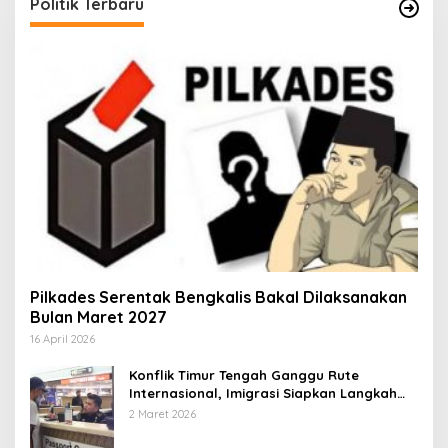
Politik Terbaru
Pilkades Serentak Bengkalis Bakal Dilaksanakan
Bulan Maret 2027
16 April 2026
Konflik Timur Tengah Ganggu Rute
Internasional, Imigrasi Siapkan Langkah
Antisipatif
2 Maret 2026