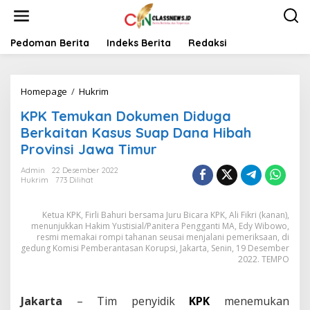
L
e
w
a
Pedoman Berita
Indeks Berita
Redaksi
t
i
k
Homepage
/
Hukrim
K
e
P
k
KPK Temukan Dokumen Diduga
K
o
T
n
Berkaitan Kasus Suap Dana Hibah
e
t
Provinsi Jawa Timur
m
e
u
n
Admin
22 Desember 2022
k
Hukrim
773 Dilihat
a
n
Ketua KPK, Firli Bahuri bersama Juru Bicara KPK, Ali Fikri (kanan),
D
menunjukkan Hakim Yustisial/Panitera Pengganti MA, Edy Wibowo,
o
resmi memakai rompi tahanan seusai menjalani pemeriksaan, di
k
gedung Komisi Pemberantasan Korupsi, Jakarta, Senin, 19 Desember
u
2022. TEMPO
m
e
n
Jakarta
– Tim penyidik
KPK
menemukan
D