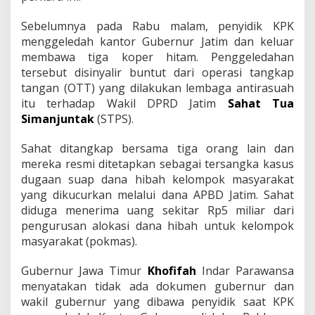
n
a
Sebelumnya pada Rabu malam, penyidik KPK
H
menggeledah kantor Gubernur Jatim dan keluar
i
membawa tiga koper hitam. Penggeledahan
b
a
tersebut disinyalir buntut dari operasi tangkap
h
tangan (OTT) yang dilakukan lembaga antirasuah
P
itu terhadap Wakil DPRD Jatim
Sahat Tua
r
Simanjuntak
(STPS).
o
v
i
Sahat ditangkap bersama tiga orang lain dan
n
mereka resmi ditetapkan sebagai tersangka kasus
s
dugaan suap dana hibah kelompok masyarakat
i
yang dikucurkan melalui dana APBD Jatim. Sahat
J
diduga menerima uang sekitar Rp5 miliar dari
a
w
pengurusan alokasi dana hibah untuk kelompok
a
masyarakat (pokmas).
T
i
Gubernur Jawa Timur
Khofifah
Indar Parawansa
m
menyatakan tidak ada dokumen gubernur dan
u
r
wakil gubernur yang dibawa penyidik saat KPK