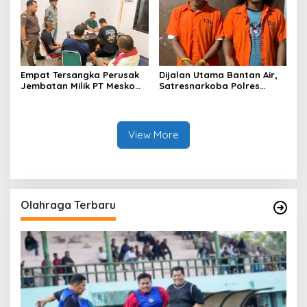
Empat Tersangka Perusak
Dijalan Utama Bantan Air,
Jembatan Milik PT Meskom
Satresnarkoba Polres
Agro Sarimas Dilimpahkan
Bengkalis Ringkus Dua
Ke Kejari Bengkalis
Terduga Pengedar Sabu
View More
Olahraga Terbaru