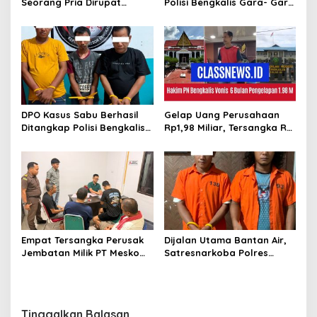
Seorang Pria Dirupat
Polisi Bengkalis Gara- Gara
Ditangkap Polisi
Simpan Sabu
DPO Kasus Sabu Berhasil
Gelap Uang Perusahaan
Ditangkap Polisi Bengkalis,
Rp1,98 Miliar, Tersangka RS
Dua Rekannya Turut
Di Vonis 6 Bulan Oleh Hakim
Diringkus
PN Bengkalis, JPU Ajukan
Banding
Empat Tersangka Perusak
Dijalan Utama Bantan Air,
Jembatan Milik PT Meskom
Satresnarkoba Polres
Agro Sarimas Dilimpahkan
Bengkalis Ringkus Dua
Ke Kejari Bengkalis
Terduga Pengedar Sabu
Tinggalkan Balasan