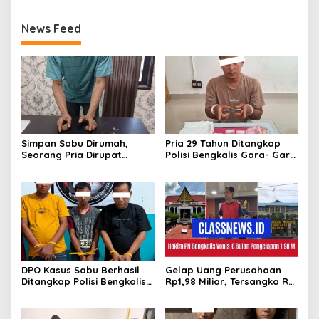
News Feed
Simpan Sabu Dirumah,
Pria 29 Tahun Ditangkap
Seorang Pria Dirupat
Polisi Bengkalis Gara- Gara
Ditangkap Polisi
Simpan Sabu
DPO Kasus Sabu Berhasil
Gelap Uang Perusahaan
Ditangkap Polisi Bengkalis,
Rp1,98 Miliar, Tersangka RS
Dua Rekannya Turut
Di Vonis 6 Bulan Oleh Hakim
Diringkus
PN Bengkalis, JPU Ajukan
Banding