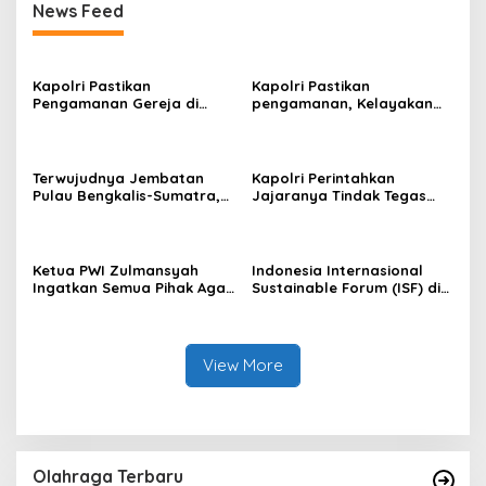
News Feed
Kapolri Pastikan
Kapolri Pastikan
Pengamanan Gereja di
pengamanan, Kelayakan
Surabaya
Kapal, dan Mitigasi
Bencana Libur Natal dan
Tahun Baru
Terwujudnya Jembatan
Kapolri Perintahkan
Pulau Bengkalis-Sumatra,
Jajaranya Tindak Tegas
Iyeth : Visi Menjaga
Bagi Pelaku Judi Online,
Kedaulatan NKRI Presiden
Narkoba dan
Prabowo
Penyeludupan
Ketua PWI Zulmansyah
Indonesia Internasional
Ingatkan Semua Pihak Agar
Sustainable Forum (ISF) di
Abaikan Semua Produk
Jakarta, PHR Komitmen
Hendri CH Bangun
Penerapan Energi Hijau di
WK Rokan
View More
Olahraga Terbaru