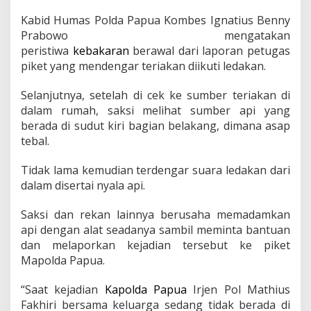
R
u
Kabid Humas Polda Papua Kombes Ignatius Benny
m
Prabowo mengatakan
a
peristiwa
kebakaran
berawal dari laporan petugas
h
piket yang mendengar teriakan diikuti ledakan.
D
i
n
Selanjutnya, setelah di cek ke sumber teriakan di
a
dalam rumah, saksi melihat sumber api yang
s
berada di sudut kiri bagian belakang, dimana asap
K
tebal.
a
p
o
Tidak lama kemudian terdengar suara ledakan dari
l
dalam disertai nyala api.
d
a
Saksi dan rekan lainnya berusaha memadamkan
P
api dengan alat seadanya sambil meminta bantuan
a
p
dan melaporkan kejadian tersebut ke piket
u
Mapolda Papua.
a
,
“Saat kejadian
Kapolda Papua
Irjen Pol Mathius
B
Fakhiri bersama keluarga sedang tidak berada di
e