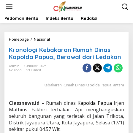
L
e
w
a
Pedoman Berita
Indeks Berita
Redaksi
t
i
k
Homepage
/
Nasional
K
e
r
k
Kronologi Kebakaran Rumah Dinas
o
o
n
n
Kapolda Papua, Berawal dari Ledakan
o
t
l
e
Admin
17 Januari 2023
Nasional
321 Dilihat
o
n
g
i
Kebakaran Rumah Dinas Kapolda Papua. antara
K
e
b
Classnews.id –
Rumah dinas
Kapolda Papua
Irjen
a
k
Mathius Fakhiri terbakar. Api menghanguskan
a
seluruh bangunan yang terletak di Jalan Trikota,
r
Distrik Jayapura Utara, Kota Jayapura, Selasa (17/1)
a
sekitar pukul 04.57 Wit.
n