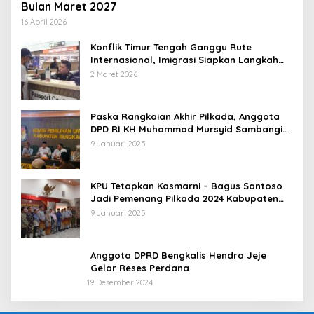
Bulan Maret 2027
16 April 2026
Konflik Timur Tengah Ganggu Rute
Internasional, Imigrasi Siapkan Langkah
Antisipatif
2 Maret 2026
Paska Rangkaian Akhir Pilkada, Anggota
DPD RI KH Muhammad Mursyid Sambangi
KPU Bengkalis
9 Januari 2025
KPU Tetapkan Kasmarni – Bagus Santoso
Jadi Pemenang Pilkada 2024 Kabupaten
Bengkalis
9 Januari 2025
Anggota DPRD Bengkalis Hendra Jeje
Gelar Reses Perdana
19 Desember 2024