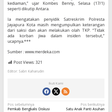
r
kediaman,” ujar Kombes Benny, Selasa (17/1)
a
seperti dikutip Antara.
w
a
Ia mengatakan penyidik Satreskrim Polresta
l
Jayapura Kota masih mengumpulkan keterangan
d
a
dari saksi dan akan melakukan olah TKP. “Tidak
r
ada korban jiwa dalam insiden tersebut,”
i
ucapnya.***
L
e
Sumber : www.merdeka.com
d
a
k
Post Views:
321
a
n
Editor: Sabri Kaharudin
Ikuti Kami
N
Pos sebelumnya
Pos berikutnya
Pemkab Bengkalis Diskusi
Satu Anak Panti Asuhan