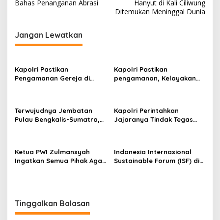
a
Bahas Penanganan Abrasi
Hanyut di Kali Ciliwung
v
Ditemukan Meninggal Dunia
i
Jangan Lewatkan
g
a
s
Kapolri Pastikan
Kapolri Pastikan
Pengamanan Gereja di
pengamanan, Kelayakan
i
Surabaya
Kapal, dan Mitigasi
p
Bencana Libur Natal dan
Tahun Baru
o
Terwujudnya Jembatan
Kapolri Perintahkan
Pulau Bengkalis-Sumatra,
Jajaranya Tindak Tegas
s
Iyeth : Visi Menjaga
Bagi Pelaku Judi Online,
Kedaulatan NKRI Presiden
Narkoba dan
Prabowo
Penyeludupan
Ketua PWI Zulmansyah
Indonesia Internasional
Ingatkan Semua Pihak Agar
Sustainable Forum (ISF) di
Abaikan Semua Produk
Jakarta, PHR Komitmen
Hendri CH Bangun
Penerapan Energi Hijau di
WK Rokan
Tinggalkan Balasan