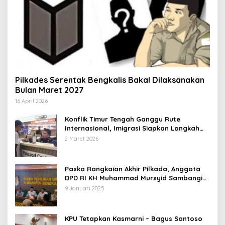
Pilkades Serentak Bengkalis Bakal Dilaksanakan
Bulan Maret 2027
16 April 2026
Konflik Timur Tengah Ganggu Rute
Internasional, Imigrasi Siapkan Langkah
Antisipatif
2 Maret 2026
Paska Rangkaian Akhir Pilkada, Anggota
DPD RI KH Muhammad Mursyid Sambangi
KPU Bengkalis
9 Januari 2025
KPU Tetapkan Kasmarni – Bagus Santoso