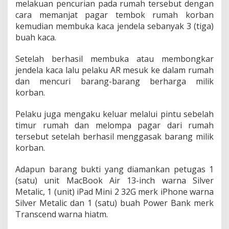
melakuan pencurian pada rumah tersebut dengan
u
cara memanjat pagar tembok rumah korban
m
a
kemudian membuka kaca jendela sebanyak 3 (tiga)
h
buah kaca.
D
o
Setelah berhasil membuka atau membongkar
k
jendela kaca lalu pelaku AR mesuk ke dalam rumah
t
e
dan mencuri barang-barang berharga milik
r
korban.
Pelaku juga mengaku keluar melalui pintu sebelah
timur rumah dan melompa pagar dari rumah
tersebut setelah berhasil menggasak barang milik
korban.
Adapun barang bukti yang diamankan petugas 1
(satu) unit MacBook Air 13-inch warna Silver
Metalic, 1 (unit) iPad Mini 2 32G merk iPhone warna
Silver Metalic dan 1 (satu) buah Power Bank merk
Transcend warna hiatm.