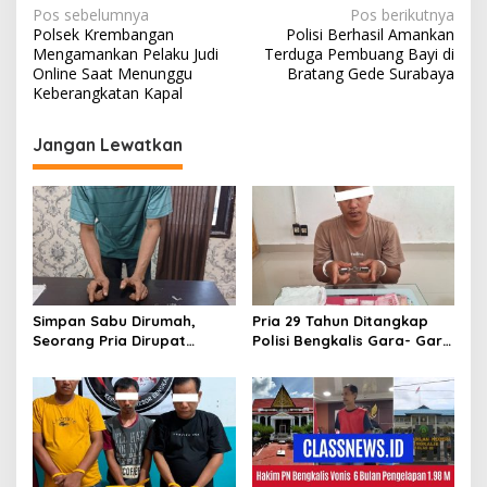
N
Pos sebelumnya
Pos berikutnya
Polsek Krembangan
Polisi Berhasil Amankan
a
Mengamankan Pelaku Judi
Terduga Pembuang Bayi di
v
Online Saat Menunggu
Bratang Gede Surabaya
Keberangkatan Kapal
i
g
Jangan Lewatkan
a
s
i
p
o
s
Simpan Sabu Dirumah,
Pria 29 Tahun Ditangkap
Seorang Pria Dirupat
Polisi Bengkalis Gara- Gara
Ditangkap Polisi
Simpan Sabu