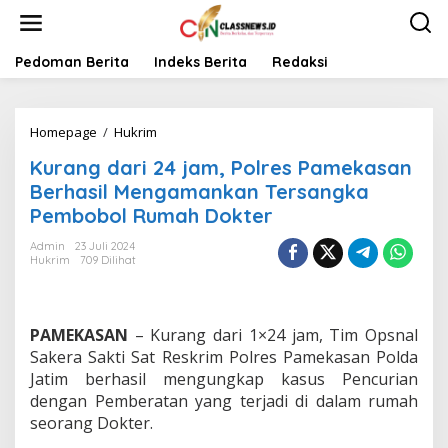
L
e
w
a
Pedoman Berita
Indeks Berita
Redaksi
t
i
k
Homepage
/
Hukrim
K
e
u
k
Kurang dari 24 jam, Polres Pamekasan
r
o
a
n
Berhasil Mengamankan Tersangka
n
t
Pembobol Rumah Dokter
g
e
d
n
Admin
23 Juli 2024
a
Hukrim
709 Dilihat
r
i
2
4
PAMEKASAN
– Kurang dari 1×24 jam, Tim Opsnal
j
Sakera Sakti Sat Reskrim Polres Pamekasan Polda
a
Jatim berhasil mengungkap kasus Pencurian
m
dengan Pemberatan yang terjadi di dalam rumah
,
P
seorang Dokter.
o