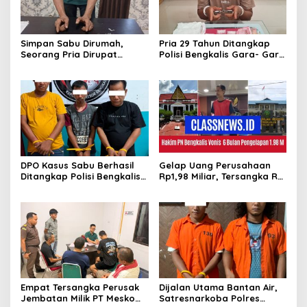
Simpan Sabu Dirumah,
Pria 29 Tahun Ditangkap
Seorang Pria Dirupat
Polisi Bengkalis Gara- Gara
Ditangkap Polisi
Simpan Sabu
DPO Kasus Sabu Berhasil
Gelap Uang Perusahaan
Ditangkap Polisi Bengkalis,
Rp1,98 Miliar, Tersangka RS
Dua Rekannya Turut
Di Vonis 6 Bulan Oleh Hakim
Diringkus
PN Bengkalis, JPU Ajukan
Banding
Empat Tersangka Perusak
Dijalan Utama Bantan Air,
Jembatan Milik PT Meskom
Satresnarkoba Polres