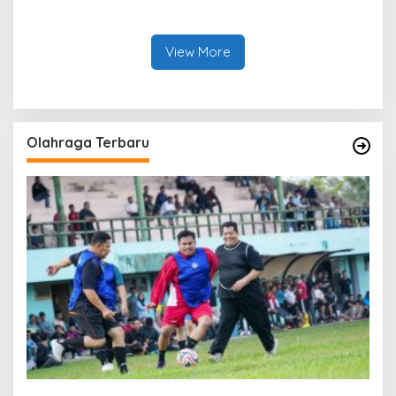
Agro Sarimas Dilimpahkan
Bengkalis Ringkus Dua
Ke Kejari Bengkalis
Terduga Pengedar Sabu
View More
Olahraga Terbaru