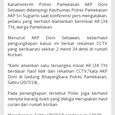
l
Kasatreskrim Polres Pamekasan AKP Doni
r
Setiawan didampingi Kasihumas Polres Pamekasan
e
AKP Sri Sugiarto saat konferensi pers mengatakan,
s
P
pelaku yang berhasil diamankan berinisial AR (34
a
Th), warga Pamekasan.
m
e
Menurut AKP Doni Setiawan, keberhasil
k
pengungkapan kasus ini berkat rekaman CCTV
a
s
yang berduarasi sekitar 2 menit 34 detik di rumah
a
Korban.
n
B
“Kami amankan satu tersangka inisial AR (34 Th)
e
berdasar hasil lidik dari rekaman CCTV,”kata AKP
r
h
Doni di Gedung Bhayangkara Polres Pamekasan,
a
Sabtu (20/7/24).
s
i
Pada penangkapan tersebut Polisi juga berhasil
l
menyita barang bukti yang diduga merupakan hasil
M
e
curian dari rumah korban.
n
g