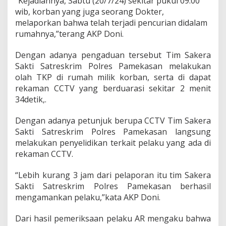
“Kejadiannya, Sabtu (20/7/24) sekitar pukul 09.00
a
wib, korban yang juga seorang Dokter,
m
melaporkan bahwa telah terjadi pencurian didalam
a
n
rumahnya,”terang AKP Doni.
k
a
Dengan adanya pengaduan tersebut Tim Sakera
n
Sakti Satreskrim Polres Pamekasan melakukan
T
olah TKP di rumah milik korban, serta di dapat
e
r
rekaman CCTV yang berduarasi sekitar 2 menit
s
34detik,.
a
n
Dengan adanya petunjuk berupa CCTV Tim Sakera
g
Sakti Satreskrim Polres Pamekasan langsung
k
a
melakukan penyelidikan terkait pelaku yang ada di
P
rekaman CCTV.
e
m
“Lebih kurang 3 jam dari pelaporan itu tim Sakera
b
Sakti Satreskrim Polres Pamekasan berhasil
o
b
mengamankan pelaku,”kata AKP Doni.
o
l
Dari hasil pemeriksaan pelaku AR mengaku bahwa
R