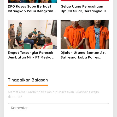
DPO Kasus Sabu Berhasil
Gelap Uang Perusahaan
Ditangkap Polisi Bengkalis,
Rp1,98 Miliar, Tersangka RS
Dua Rekannya Turut
Di Vonis 6 Bulan Oleh Hakim
Diringkus
PN Bengkalis, JPU Ajukan
Banding
Empat Tersangka Perusak
Dijalan Utama Bantan Air,
Jembatan Milik PT Meskom
Satresnarkoba Polres
Agro Sarimas Dilimpahkan
Bengkalis Ringkus Dua
Ke Kejari Bengkalis
Terduga Pengedar Sabu
Tinggalkan Balasan
Alamat email Anda tidak akan dipublikasikan.
Ruas yang wajib
ditandai
*