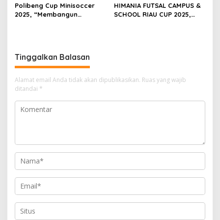
Polibeng Cup Minisoccer
HIMANIA FUTSAL CAMPUS &
2025, “Membangun
SCHOOL RIAU CUP 2025,
Karakter dan Nalar
Wujud Sportivitas dan
Kompetitif Melalui
Kolaborasi Mahasiswa se-
Lapangan Hijau”.
Riau
Tinggalkan Balasan
Alamat email Anda tidak akan dipublikasikan.
Ruas yang wajib
ditandai
*