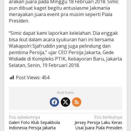
arakan juara pada Minggu 18 Februari 2018. Simic
n
pun dibuat kaget begitu antusiasme Jakmania
U
s
merayakan juara event pra musim seperti Piala
a
Presiden.
i
A
“Simic dapat kami laporkan kelelahan. Dia enggak
r
bisa ikut dalam acara syukuran hari ini bersama
a
k
Wakapolri Sjafruddin yang juga pelindung dan
a
pembina Persija,” ujar CEO Persija Jakarta, Gede
r
Widiade di Kompleks PTIK, Kebayoran Baru, Jakarta
a
Selatan, Senin, 19 Februari 2018.
k
a
n
Post Views:
454
J
u
a
Ikuti Kami
r
a
P
i
N
Pos sebelumnya
Pos berikutnya
a
Galeri Foto Klub Sepakbola
Jersey Persija Laku Keras
l
a
Indonesia Persija Jakarta
Usai Juara Piala Presiden
a