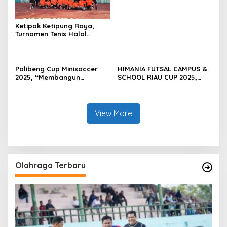
Wasit Tingkat Daerah
Ketipak Ketipung Raya,
Turnamen Tenis Halal
Bihalal Cup 2026
Mempererat Kebersamaan
Di Idul Fitri.
Polibeng Cup Minisoccer
HIMANIA FUTSAL CAMPUS &
2025, “Membangun
SCHOOL RIAU CUP 2025,
Karakter dan Nalar
Wujud Sportivitas dan
Kompetitif Melalui
Kolaborasi Mahasiswa se-
Lapangan Hijau”.
Riau
View More
Olahraga Terbaru