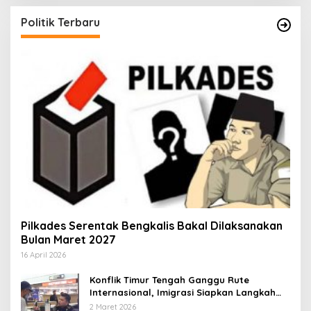
Politik Terbaru
Pilkades Serentak Bengkalis Bakal Dilaksanakan
Bulan Maret 2027
16 April 2026
Konflik Timur Tengah Ganggu Rute
Internasional, Imigrasi Siapkan Langkah
Antisipatif
2 Maret 2026