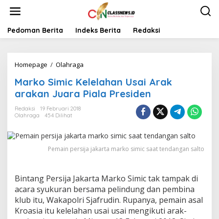
L
e
w
a
Pedoman Berita
Indeks Berita
Redaksi
t
i
k
Homepage
/
Olahraga
M
e
a
k
Marko Simic Kelelahan Usai Arak
r
o
k
n
arakan Juara Piala Presiden
o
t
S
e
Redaksi
19 Februari 2018
Olahraga
454 Dilihat
i
n
m
i
c
Pemain persija jakarta marko simic saat tendangan salto
K
e
l
Bintang Persija Jakarta Marko Simic tak tampak di
e
l
acara syukuran bersama pelindung dan pembina
a
klub itu, Wakapolri Sjafrudin. Rupanya, pemain asal
h
Kroasia itu kelelahan usai usai mengikuti arak-
a