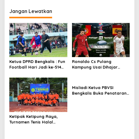
v
P
r
i
Jangan Lewatkan
e
g
s
i
a
d
s
e
n
i
p
Ketua DPRD Bengkalis : Fun
Ronaldo Cs Pulang
o
Football Hari Jadi ke-514
Kampung Usai Dihajar
s
Bengkalis, Pererat
Spanyol 0-1
Silaturahmi dan Perkuat
Sinergitas.
Misliadi Ketua PBVSI
Bengkalis Buka Penataran
dan Pelatihan Pelatih dan
Wasit Tingkat Daerah
Ketipak Ketipung Raya,
Turnamen Tenis Halal
Bihalal Cup 2026
Mempererat Kebersamaan
Di Idul Fitri.