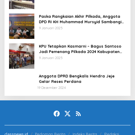
Paska Rangkaian Akhir Pilkada, Anggota
DPD RI KH Muhammad Mursyid Sambangi
KPU Bengkalis
9 Januari 2025
KPU Tetapkan Kasmarni – Bagus Santoso
Jadi Pemenang Pilkada 2024 Kabupaten
Bengkalis
9 Januari 2025
Anggota DPRD Bengkalis Hendra Jeje
Gelar Reses Perdana
19 Desember 2024
classnews.id
Pedoman Berita
Indeks Berita
Redaksi